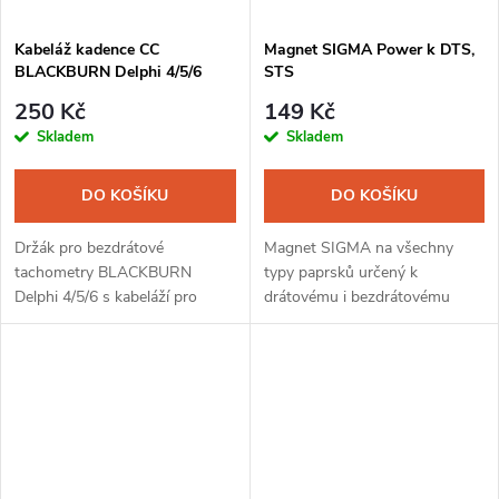
Kabeláž kadence CC
Magnet SIGMA Power k DTS,
BLACKBURN Delphi 4/5/6
STS
250 Kč
149 Kč
Skladem
Skladem
DO KOŠÍKU
DO KOŠÍKU
Držák pro bezdrátové
Magnet SIGMA na všechny
tachometry BLACKBURN
typy paprsků určený k
Delphi 4/5/6 s kabeláží pro
drátovému i bezdrátovému
měření kadence (rychlost
měření otáček předního kola,
šlapání).
montáž bez nářadí.