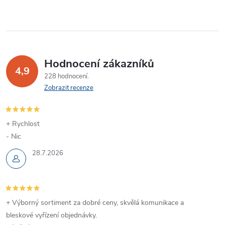
y
v
ý
Hodnocení zákazníků
p
4,9
228 hodnocení
Zobrazit recenze
i
s
+ Rychlost
u
- Nic
28.7.2026
+ Výborný sortiment za dobré ceny, skvělá komunikace a
bleskové vyřízení objednávky.