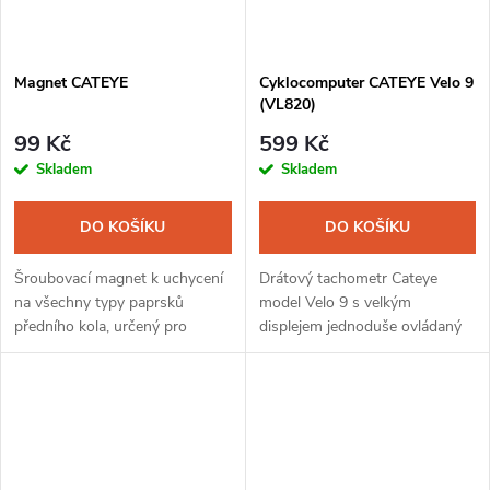
Magnet CATEYE
Cyklocomputer CATEYE Velo 9
(VL820)
99 Kč
599 Kč
Skladem
Skladem
DO KOŠÍKU
DO KOŠÍKU
Šroubovací magnet k uchycení
Drátový tachometr Cateye
na všechny typy paprsků
model Velo 9 s velkým
předního kola, určený pro
displejem jednoduše ovládaný
všechny cyklopočítače CATEYE
jedním tlačítkem. Jednoduchá
a AUTHOR.
montáž pomocí pásků na
řidítka nebo představec.