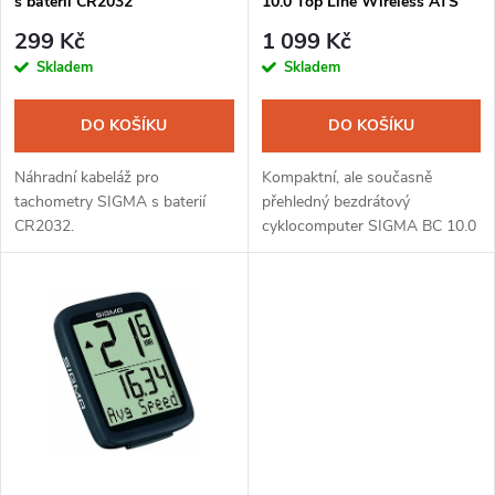
s baterií CR2032
10.0 Top Line Wireless ATS
p
r
299 Kč
1 099 Kč
r
Skladem
Skladem
o
o
DO KOŠÍKU
DO KOŠÍKU
d
d
Náhradní kabeláž pro
Kompaktní, ale současně
u
tachometry SIGMA s baterií
přehledný bezdrátový
CR2032.
cyklocomputer SIGMA BC 10.0
u
WL nabízí deset
k
nejdůležitějších funkcí pro
k
cyklistické vyjížďky. Kromě
t
údajů, jako je průměrná
t
rychlost...
ů
ů