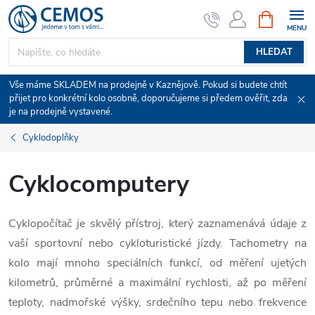
Přejít
NÁKUPNÍ
KOŠÍK
na
obsah
HLEDAT
Vše máme SKLADEM na prodejně v Kaznějově. Pokud si budete chtít
přijet pro konkrétní kolo osobně, doporučujeme si předem ověřit, zda
je na prodejně vystavené.
Cyklodoplňky
Cyklocomputery
Cyklopočítač je skvělý přístroj, který zaznamenává údaje z
vaší sportovní nebo cykloturistické jízdy. Tachometry na
kolo mají mnoho speciálních funkcí, od měření ujetých
kilometrů, průměrné a maximální rychlosti, až po měření
teploty, nadmořské výšky, srdečního tepu nebo frekvence