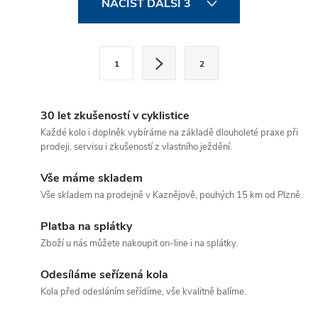
představec.
představec.
NAČÍST DALŠÍ 3
v
l
S
1
2
t
á
r
d
á
30 let zkušeností v cyklistice
a
n
Každé kolo i doplněk vybíráme na základě dlouholeté praxe při
prodeji, servisu i zkušeností z vlastního ježdění.
k
c
o
Vše máme skladem
í
v
Vše skladem na prodejně v Kaznějově, pouhých 15 km od Plzně.
á
p
Platba na splátky
n
Zboží u nás můžete nakoupit on-line i na splátky.
r
í
v
Odesíláme seřízená kola
Kola před odesláním seřídíme, vše kvalitně balíme.
k