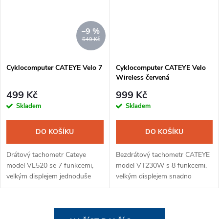
–9 %
549 Kč
Cyklocomputer CATEYE Velo 7
Cyklocomputer CATEYE Velo
Wireless červená
499 Kč
999 Kč
Skladem
Skladem
DO KOŠÍKU
DO KOŠÍKU
Drátový tachometr Cateye
Bezdrátový tachometr CATEYE
model VL520 se 7 funkcemi,
model VT230W s 8 funkcemi,
velkým displejem jednoduše
velkým displejem snadno
ovládaný jedním tlačítkem.
ovládaný jedním tlačítkem.
Jednoduchá montáž pomocí
Jednoduchá montáž pomocí
pásků na řidítka nebo
pásků na řidítka nebo
O