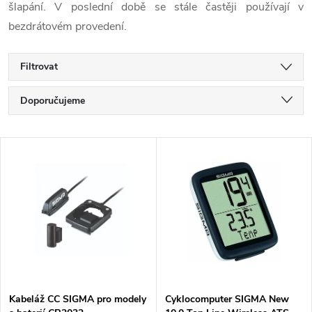
šlapání. V poslední době se stále častěji používají v
bezdrátovém provedení.
Filtrovat
Ř
Doporučujeme
a
Nejlevnější
V
Nejdražší
z
ý
Nejprodávanější
e
p
Abecedně
n
i
í
s
Kabeláž CC SIGMA pro modely
Cyklocomputer SIGMA New
p