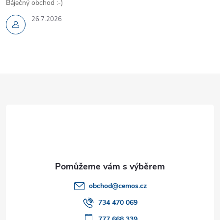
Báječný obchod :-)
26.7.2026
Z
á
p
a
t
obchod
@
cemos.cz
í
734 470 069
777 668 339