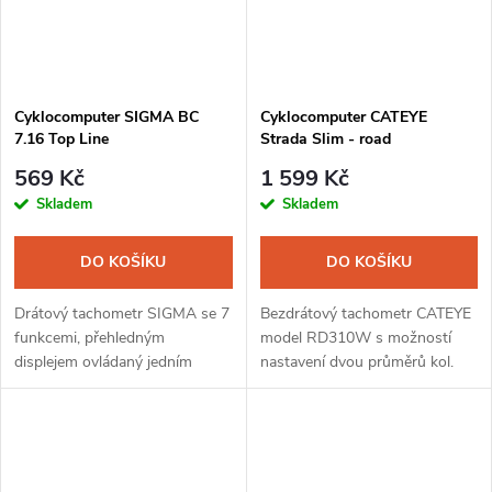
Cyklocomputer SIGMA BC
Cyklocomputer CATEYE
7.16 Top Line
Strada Slim - road
569 Kč
1 599 Kč
Skladem
Skladem
DO KOŠÍKU
DO KOŠÍKU
Drátový tachometr SIGMA se 7
Bezdrátový tachometr CATEYE
funkcemi, přehledným
model RD310W s možností
displejem ovládaný jedním
nastavení dvou průměrů kol.
tlačítkem. Jednoduché uchycení
Přepínání jednotlivých funkcí se
na řídítka nebo představec bez
provádí mačkáním displeje ve
použití nářadí.
spodní části. Otočný držák s...