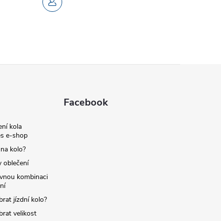
Facebook
ní kola
s e-shop
 na kolo?
y oblečení
ávnou kombinaci
ní
brat jízdní kolo?
brat velikost