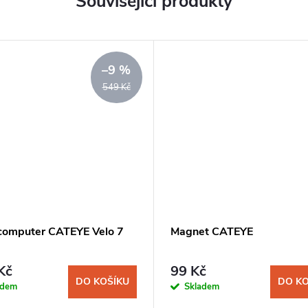
Související produkty
–9 %
549 Kč
computer CATEYE Velo 7
Magnet CATEYE
Kč
99 Kč
DO KOŠÍKU
DO KO
adem
Skladem