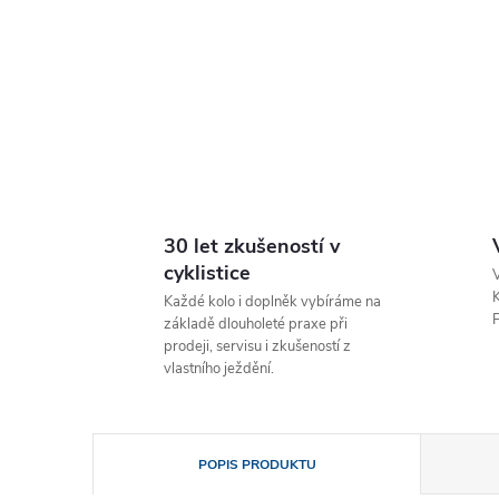
30 let zkušeností v
cyklistice
V
K
Každé kolo i doplněk vybíráme na
P
základě dlouholeté praxe při
prodeji, servisu i zkušeností z
vlastního ježdění.
POPIS PRODUKTU