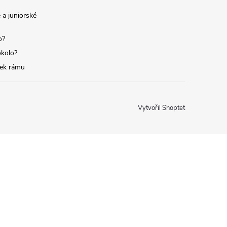
 a juniorské
o?
okolo?
tek rámu
Vytvořil Shoptet