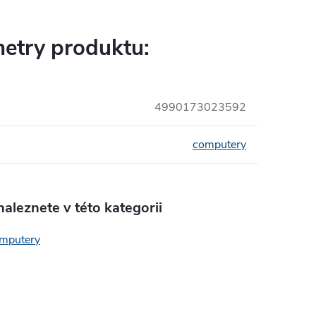
etry produktu:
4990173023592
computery
aleznete v této kategorii
mputery