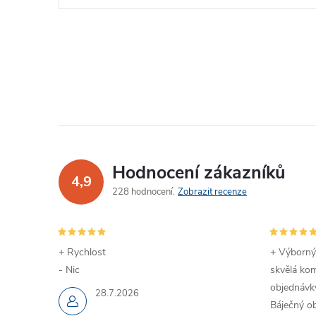
Hodnocení zákazníků
4,9
228 hodnocení
Zobrazit recenze
+ Rychlost
+ Výborný
- Nic
skvělá kom
objednávky
28.7.2026
Báječný ob