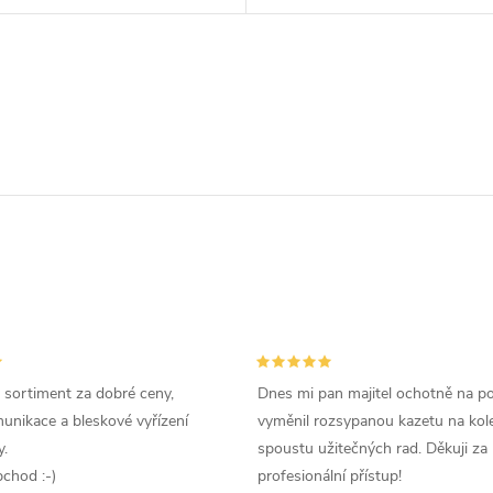
 sortiment za dobré ceny,
Dnes mi pan majitel ochotně na p
unikace a bleskové vyřízení
vyměnil rozsypanou kazetu na kole
.
spoustu užitečných rad. Děkuji za
chod :-)
profesionální přístup!