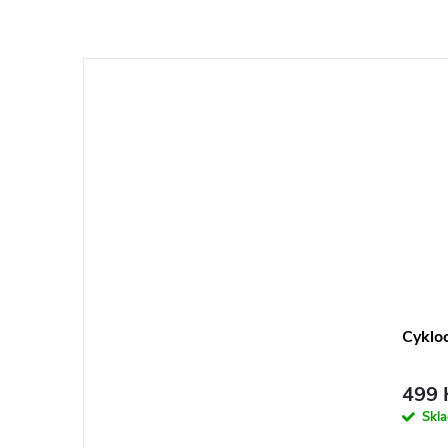
Cyklo
499 
Skl