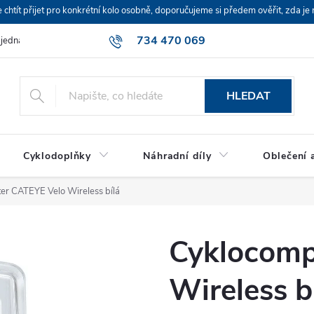
ít přijet pro konkrétní kolo osobně, doporučujeme si předem ověřit, zda je 
734 470 069
bjednávka
HLEDAT
Cyklodoplňky
Náhradní díly
Oblečení a
er CATEYE Velo Wireless bílá
Cyklocomp
Wireless b