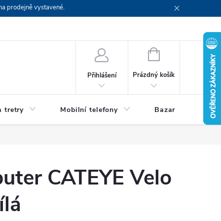
na prodejně vystavené.
NÁKUPNÍ
KOŠÍK
Prázdný košík
Přihlášení
 tretry
Mobilní telefony
Bazar
Servis
uter CATEYE Velo
ílá