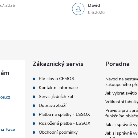
David
6.7.2026
8.6.2026
Zákaznický servis
Poradna
Pár slov o CEMOS
Návod na sestave
zakoupeného pře
Kontaktní informace
Jak vybrat světlo
Servis jízdních kol
os.cz
Velikostní tabulk
Doprava zboží
Pravidla pro spr
Platba na splátky - ESSOX
funkčního obleče
Rozložená platba - ESSOX
Jak si správně vy
 na Face
Obchodní podmínky
Jak si správně vy