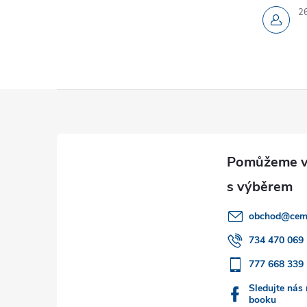
2
Z
á
p
a
obchod
@
cem
t
734 470 069
777 668 339
í
Sledujte nás
booku