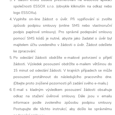
společnosti ESSOX s.r.o. (obvykle kliknutím na odkaz nebo
logo ESSOXu).
Vyplníte on-line žádost o úvěr. Při vyplňování si zvolíte
způsob podpisu smlouvy (online SMS nebo vlastnoruční
podpis papírové smlouvy). Pro správné podepsání smlouvy
pomocí SMS kódů je nutné, abyste jako žadatel o úvěr byl
majitelem účtu uvedeného v žádosti o úvěr. Žádost odešlete
ke zpracování.
Po odeslání žádosti obdržíte e-mailové potvrzení o přijetí
žádosti. Výsledek posouzení obdržíte e-mailem většinou do
15 minut od odeslání žádosti. V krajních případech se může
posouzení protáhnout do následujícího pracovního dne.
(Dbejte proto zvýšené pozornosti při zadání svého e-mailu.)
E-mail s kladným výsledkem posouzení žádosti obsahuje
odkaz na stažení úvěrové smlouvy. Dále jsou v emailu
informace podle zvoleného způsobu podpisu smlouvy.
Postupujte dle těchto instrukcí, aby došlo ke správnému