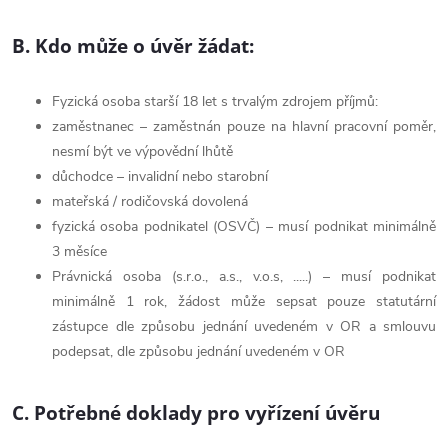
B. Kdo může o úvěr žádat:
Fyzická osoba starší 18 let s trvalým zdrojem příjmů:
zaměstnanec – zaměstnán pouze na hlavní pracovní poměr,
nesmí být ve výpovědní lhůtě
důchodce – invalidní nebo starobní
mateřská / rodičovská dovolená
fyzická osoba podnikatel (OSVČ) – musí podnikat minimálně
3 měsíce
Právnická osoba (s.r.o., a.s., v.o.s, .....) – musí podnikat
minimálně 1 rok, žádost může sepsat pouze statutární
zástupce dle způsobu jednání uvedeném v OR a smlouvu
podepsat, dle způsobu jednání uvedeném v OR
C. Potřebné doklady pro vyřízení úvěru