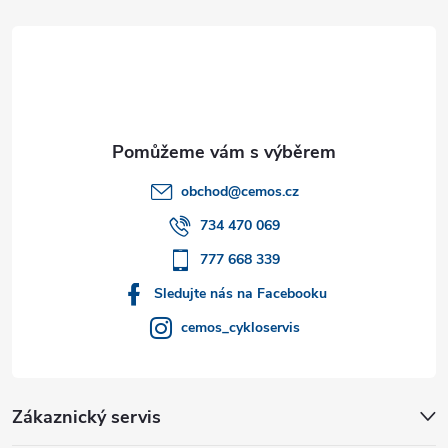
á
p
a
t
obchod
@
cemos.cz
í
734 470 069
777 668 339
Sledujte nás na Facebooku
cemos_cykloservis
Zákaznický servis