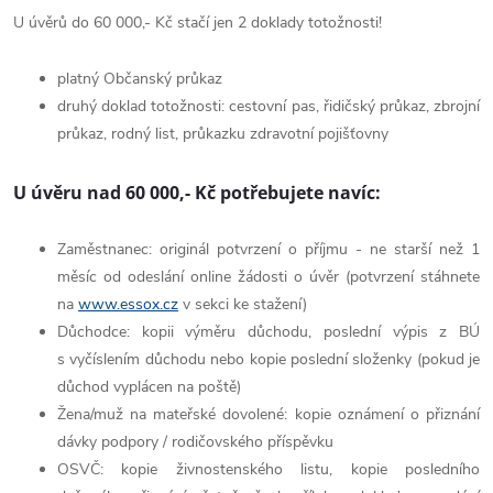
U úvěrů do 60 000,- Kč stačí jen 2 doklady totožnosti!
platný Občanský průkaz
druhý doklad totožnosti: cestovní pas, řidičský průkaz, zbrojní
průkaz, rodný list, průkazku zdravotní pojišťovny
U úvěru nad 60 000,- Kč potřebujete navíc:
Zaměstnanec: originál potvrzení o příjmu - ne starší než 1
měsíc od odeslání online žádosti o úvěr (potvrzení stáhnete
na
www.essox.cz
v sekci ke stažení)
Důchodce: kopii výměru důchodu, poslední výpis z BÚ
s vyčíslením důchodu nebo kopie poslední složenky (pokud je
důchod vyplácen na poště)
Žena/muž na mateřské dovolené: kopie oznámení o přiznání
dávky podpory / rodičovského příspěvku
OSVČ: kopie živnostenského listu, kopie posledního