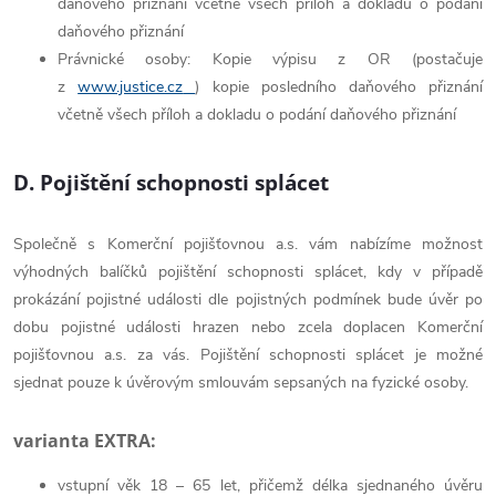
daňového přiznání včetně všech příloh a dokladu o podání
daňového přiznání
Právnické osoby: Kopie výpisu z OR (postačuje
z
www.justice.cz
) kopie posledního daňového přiznání
včetně všech příloh a dokladu o podání daňového přiznání
D. Pojištění schopnosti splácet
Společně s Komerční pojišťovnou a.s. vám nabízíme možnost
výhodných balíčků pojištění schopnosti splácet, kdy v případě
prokázání pojistné události dle pojistných podmínek bude úvěr po
dobu pojistné události hrazen nebo zcela doplacen Komerční
pojišťovnou a.s. za vás. Pojištění schopnosti splácet je možné
sjednat pouze k úvěrovým smlouvám sepsaných na fyzické osoby.
varianta EXTRA:
vstupní věk 18 – 65 let, přičemž délka sjednaného úvěru