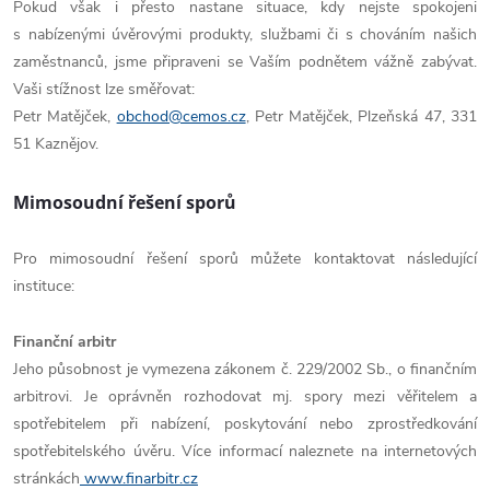
Pokud však i přesto nastane situace, kdy nejste spokojeni
s nabízenými úvěrovými produkty, službami či s chováním našich
zaměstnanců, jsme připraveni se Vaším podnětem vážně zabývat.
Vaši stížnost lze směřovat:
Petr Matějček,
obchod@cemos.cz
, Petr Matějček, Plzeňská 47, 331
51 Kaznějov.
Mimosoudní řešení sporů
Pro mimosoudní řešení sporů můžete kontaktovat následující
instituce:
Finanční arbitr
Jeho působnost je vymezena zákonem č. 229/2002 Sb., o finančním
arbitrovi. Je oprávněn rozhodovat mj. spory mezi věřitelem a
spotřebitelem při nabízení, poskytování nebo zprostředkování
spotřebitelského úvěru. Více informací naleznete na internetových
stránkách
www.finarbitr.cz