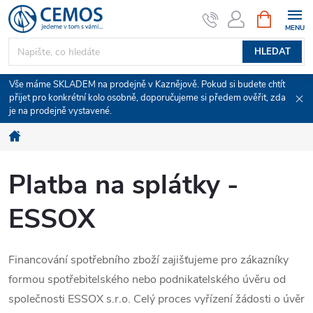
Přejít
NÁKUPNÍ
KOŠÍK
na
obsah
HLEDAT
Vše máme SKLADEM na prodejně v Kaznějově. Pokud si budete chtít
přijet pro konkrétní kolo osobně, doporučujeme si předem ověřit, zda
je na prodejně vystavené.
Domů
Platba na splátky -
ESSOX
Financování spotřebního zboží zajišťujeme pro zákazníky
formou spotřebitelského nebo podnikatelského úvěru od
společnosti ESSOX s.r.o. Celý proces vyřízení žádosti o úvěr