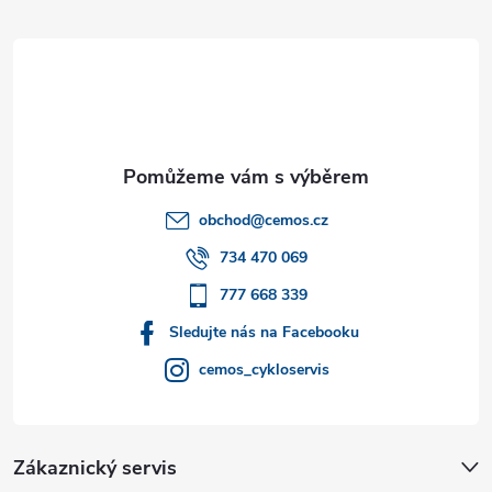
á
p
a
t
obchod
@
cemos.cz
í
734 470 069
777 668 339
Sledujte nás na Facebooku
cemos_cykloservis
Zákaznický servis