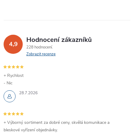
y
v
ý
Hodnocení zákazníků
p
4,9
228 hodnocení
Zobrazit recenze
i
s
+ Rychlost
u
- Nic
28.7.2026
+ Výborný sortiment za dobré ceny, skvělá komunikace a
bleskové vyřízení objednávky.