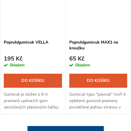
Popruh/gumicuk VELLA
Popruh/gumicuk MAX1 na
kroužku
195 Kč
65 Kč
Skladem
Skladem
DO KOŠÍKU
DO KOŠÍKU
Gumicuk je složen z 6-ti
Gumicuk typu "pavouk" tvoří 4
pramenů upínacích gum
opletené gumové prameny
ukončených plastovými háčky.
provlečené jednou stranou v
Slouží k upevnění předmětů na
kovovém kroužku a na druhé
nosiči i v košíku.
straně ukončené drátěným
háčkem.