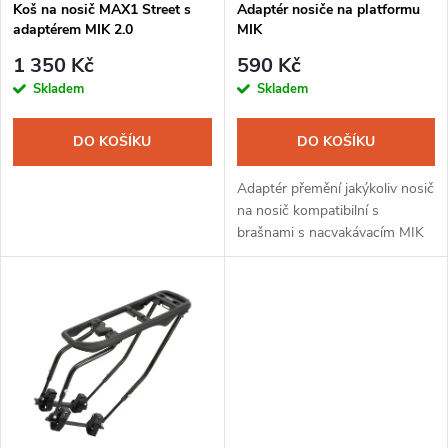
s
Koš na nosič MAX1 Street s
Adaptér nosiče na platformu
p
adaptérem MIK 2.0
MIK
p
r
1 350 Kč
590 Kč
r
Skladem
Skladem
o
o
DO KOŠÍKU
DO KOŠÍKU
d
d
Adaptér přemění jakýkoliv nosič
u
na nosič kompatibilní s
brašnami s nacvakávacím MIK
u
systémem.
k
k
t
t
ů
ů