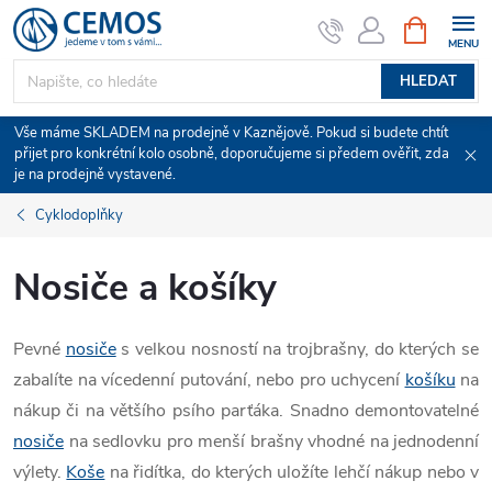
Přejít
NÁKUPNÍ
KOŠÍK
na
obsah
HLEDAT
Vše máme SKLADEM na prodejně v Kaznějově. Pokud si budete chtít
přijet pro konkrétní kolo osobně, doporučujeme si předem ověřit, zda
je na prodejně vystavené.
Cyklodoplňky
Nosiče a košíky
Pevné
nosiče
s velkou nosností na trojbrašny, do kterých se
zabalíte na vícedenní putování, nebo pro uchycení
košíku
na
nákup či na většího psího parťáka. Snadno demontovatelné
nosiče
na sedlovku pro menší brašny vhodné na jednodenní
výlety.
Koše
na řidítka, do kterých uložíte lehčí nákup nebo v