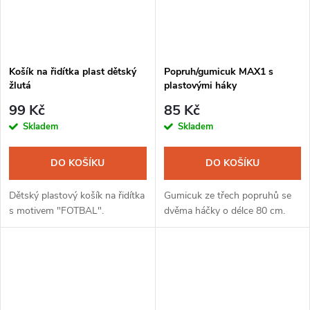
Košík na řidítka plast dětský
Popruh/gumicuk MAX1 s
žlutá
plastovými háky
99 Kč
85 Kč
Skladem
Skladem
DO KOŠÍKU
DO KOŠÍKU
Dětský plastový košík na řidítka
Gumicuk ze třech popruhů se
s motivem "FOTBAL".
dvěma háčky o délce 80 cm.