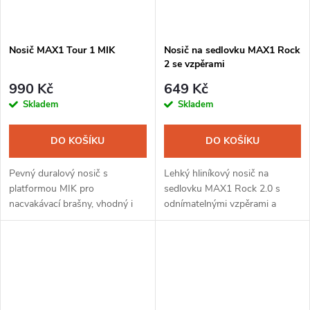
Nosič MAX1 Tour 1 MIK
Nosič na sedlovku MAX1 Rock
2 se vzpěrami
990 Kč
649 Kč
Skladem
Skladem
DO KOŠÍKU
DO KOŠÍKU
Pevný duralový nosič s
Lehký hliníkový nosič na
platformou MIK pro
sedlovku MAX1 Rock 2.0 s
nacvakávací brašny, vhodný i
odnímatelnými vzpěrami a
pro boostové rámy,
bočnicemi. Vzpěry se kotví
pomocí rychloupínacích
objímek na rám kola a díky nim
nosič unese až 27 kg....