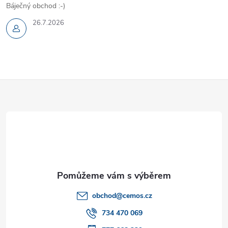
Báječný obchod :-)
26.7.2026
Z
á
p
a
t
obchod
@
cemos.cz
í
734 470 069