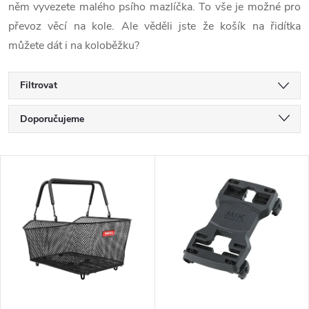
něm vyvezete malého psího mazlíčka. To vše je možné pro
převoz věcí na kole. A
le věděli jste že košík na řidítka
můžete dát i na koloběžku?
Filtrovat
Ř
Doporučujeme
a
Nejlevnější
V
Nejdražší
z
ý
Nejprodávanější
e
p
Abecedně
n
i
í