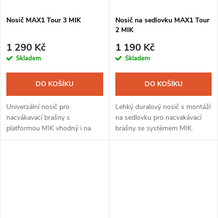
Nosič MAX1 Tour 3 MIK
Nosič na sedlovku MAX1 Tour
2 MIK
1 290 Kč
1 190 Kč
Skladem
Skladem
DO KOŠÍKU
DO KOŠÍKU
Univerzální nosič pro
Lehký duralový nosič s montáží
nacvákavací brašny s
na sedlovku pro nacvakávací
platformou MIK vhodný i na
brašny se systémem MIK.
celoodpružené rámy.