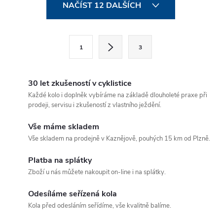
O
NAČÍST 12 DALŠÍCH
v
l
S
1
3
t
á
r
d
á
30 let zkušeností v cyklistice
a
n
Každé kolo i doplněk vybíráme na základě dlouholeté praxe při
prodeji, servisu i zkušeností z vlastního ježdění.
k
c
o
Vše máme skladem
í
v
Vše skladem na prodejně v Kaznějově, pouhých 15 km od Plzně.
á
p
Platba na splátky
n
Zboží u nás můžete nakoupit on-line i na splátky.
r
í
v
Odesíláme seřízená kola
Kola před odesláním seřídíme, vše kvalitně balíme.
k