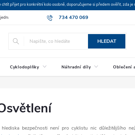
ít přijet pro konkrétní kolo osobně, doporučujeme si předem ověřit, zda je 
734 470 069
bjednávka
HLEDAT
Cyklodoplňky
Náhradní díly
Oblečení a
Osvětlení
 hlediska bezpečnosti není pro cyklistu nic důležitějšího n