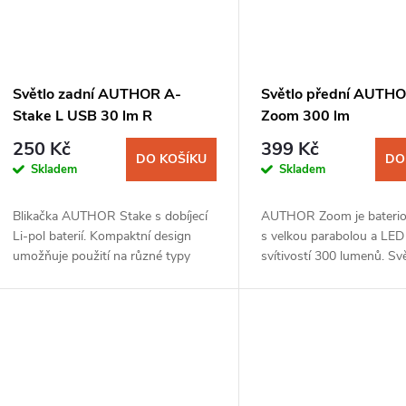
Světlo zadní AUTHOR A-
Světlo přední AUTH
Stake L USB 30 lm R
Zoom 300 lm
250 Kč
399 Kč
DO KOŠÍKU
DO
Skladem
Skladem
Blikačka AUTHOR Stake s dobíjecí
AUTHOR Zoom je baterio
Li-pol baterií. Kompaktní design
s velkou parabolou a LED
umožňuje použití na různé typy
svítivostí 300 lumenů. Svě
jízdních kol, kočárků a doplňků
vybaveno nejnovějšími
oblečení. Univerzální držák rovněž
technologiemi výroby skla
umožňuje...
paraboly. Ta je vyrobena,..