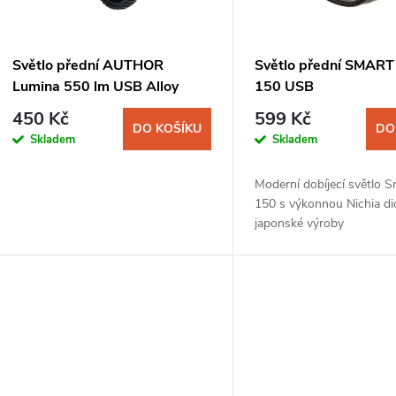
p
s
r
p
Světlo přední AUTHOR
Světlo přední SMART
o
Lumina 550 lm USB Alloy
150 USB
r
450 Kč
599 Kč
d
DO KOŠÍKU
DO
Skladem
Skladem
o
u
Moderní dobíjecí světlo 
d
150 s výkonnou Nichia d
k
japonské výroby
u
a polykarbonátovou opti
t
parabolou s vysokou účin
k
kvalitním rozptylem...
ů
t
ů