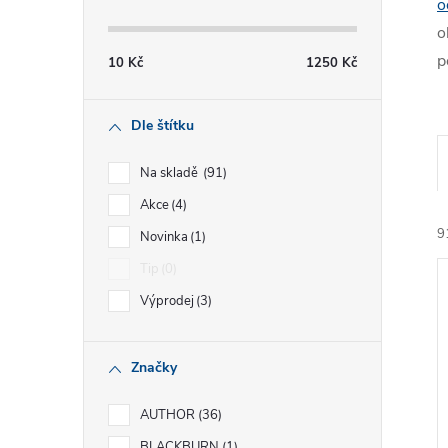
s
o
o
t
p
10
Kč
1250
Kč
r
Dle štítku
a
Na skladě
91
n
Akce
4
9
Novinka
1
n
Tip
0
í
Výprodej
3
p
Značky
a
í
i
AUTHOR
36
BLACKBURN
1