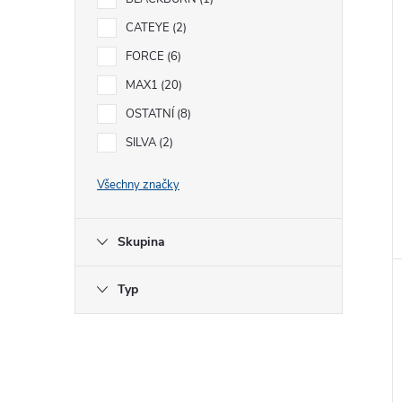
n
CATEYE
2
e
FORCE
6
l
MAX1
20
OSTATNÍ
8
SILVA
2
Všechny značky
Skupina
Typ