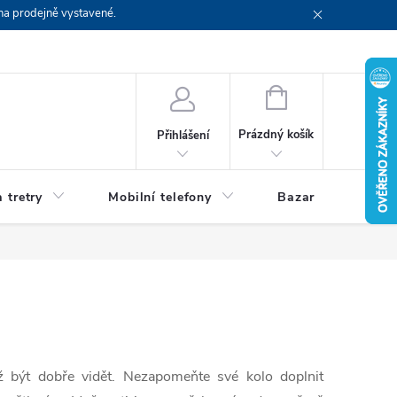
na prodejně vystavené.
NÁKUPNÍ
KOŠÍK
Prázdný košík
Přihlášení
 tretry
Mobilní telefony
Bazar
Servis
ež být dobře vidět. Nezapomeňte své kolo doplnit