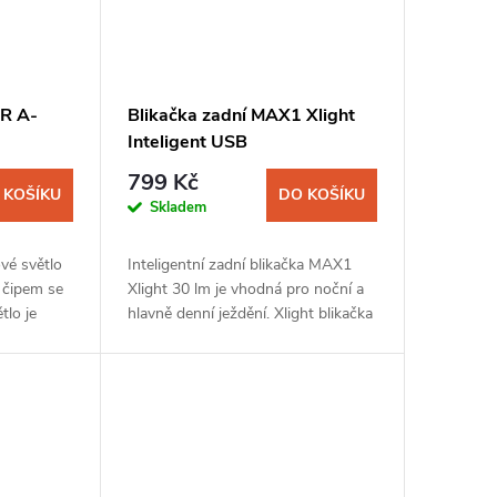
OR A-
Blikačka zadní MAX1 Xlight
Inteligent USB
799 Kč
 KOŠÍKU
DO KOŠÍKU
Skladem
vé světlo
Inteligentní zadní blikačka MAX1
 čipem se
Xlight 30 lm je vhodná pro noční a
tlo je
hlavně denní ježdění. Xlight blikačka
je chytré zadní multifunkční světlo
 a
na kolo, které se postará o...
.