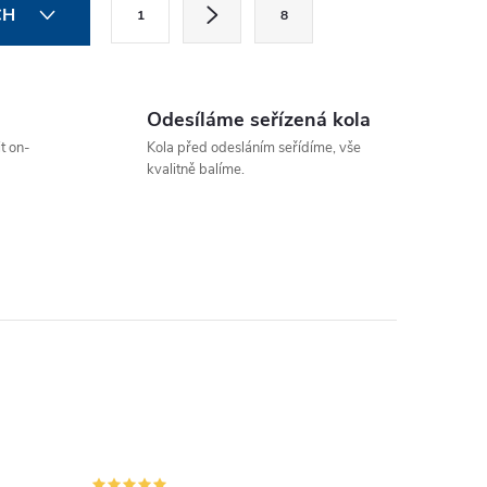
S
CH
1
8
t
r
á
Odesíláme seřízená kola
n
t on-
Kola před odesláním seřídíme, vše
k
kvalitně balíme.
o
v
á
n
í