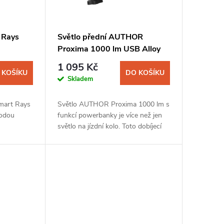
 Rays
Světlo přední AUTHOR
Proxima 1000 lm USB Alloy
1 095 Kč
 KOŠÍKU
DO KOŠÍKU
Skladem
Smart Rays
Světlo AUTHOR Proxima 1000 lm s
iodou
funkcí powerbanky je více než jen
světlo na jízdní kolo. Toto dobíjecí
ckou
světlo je navrženo pro působivou
ností a
účinnost a výdrž. CREE XP-L2 LED
a...