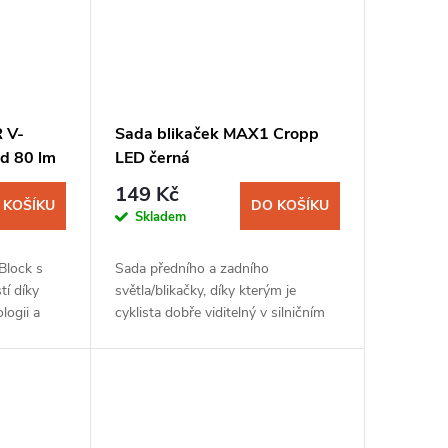
 V-
Sada blikaček MAX1 Cropp
d 80 lm
LED černá
149 Kč
 KOŠÍKU
DO KOŠÍKU
Skladem
Block s
Sada předního a zadního
tí díky
světla/blikačky, díky kterým je
logii a
cyklista dobře viditelný v silničním
s funkcí
provozu. Světla mají moderní design
E RIDE
a každé obsahuje dvě LED diody.
Snadné uchycení...