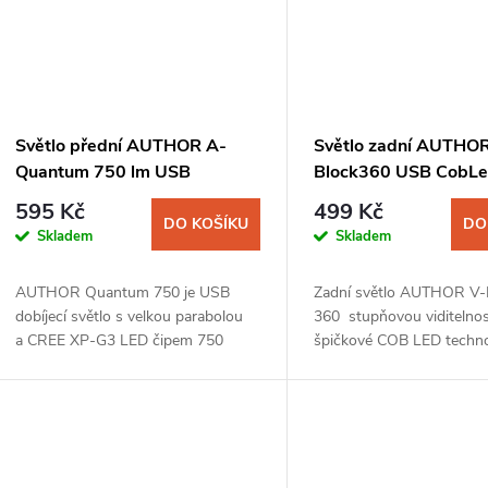
Světlo přední AUTHOR A-
Světlo zadní AUTHOR
Quantum 750 lm USB
Block360 USB CobLe
595 Kč
499 Kč
DO KOŠÍKU
DO
Skladem
Skladem
AUTHOR Quantum 750 je USB
Zadní světlo AUTHOR V-
dobíjecí světlo s velkou parabolou
360 stupňovou viditelnos
a CREE XP-G3 LED čipem 750
špičkové COB LED techno
lumenů. Toto světlo nabízí 5 režimů,
speciálnímu tvaru. Spolu 
které se přizpůsobí jízdě ve městě...
bezpečného návratu SAF
HOME...