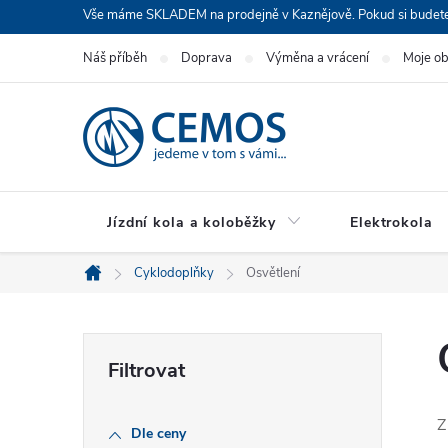
Přejít
Vše máme SKLADEM na prodejně v Kaznějově. Pokud si budete cht
na
Náš příběh
Doprava
Výměna a vrácení
Moje o
obsah
Jízdní kola a koloběžky
Elektrokola
Cyklodoplňky
Osvětlení
Domů
P
o
Z
Dle ceny