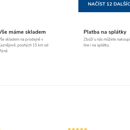
O
NAČÍST 12 DALŠÍ
v
Vše máme skladem
Platba na splátky
á
še skladem na prodejně v
Zboží u nás můžete nakoupi
d
aznějově, pouhých 15 km od
line i na splátky.
lzně.
a
c
p
v
k