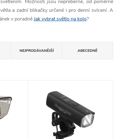
 osvětlením. Možnosti jsou nepřeberné, od poměrně
větla a zadní blikačky určené i pro denní svícení. A
článek v poradně
Jak vybrat světlo na kolo
?
NEJPRODÁVANĚJŠÍ
ABECEDNĚ