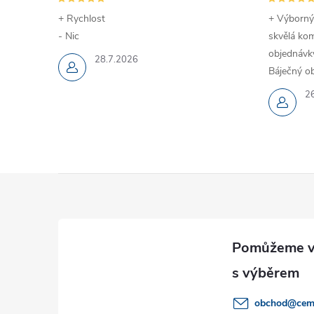
+ Rychlost
+ Výborný
- Nic
skvělá kom
objednávky
28.7.2026
Báječný ob
2
i
Z
á
p
a
obchod
@
cem