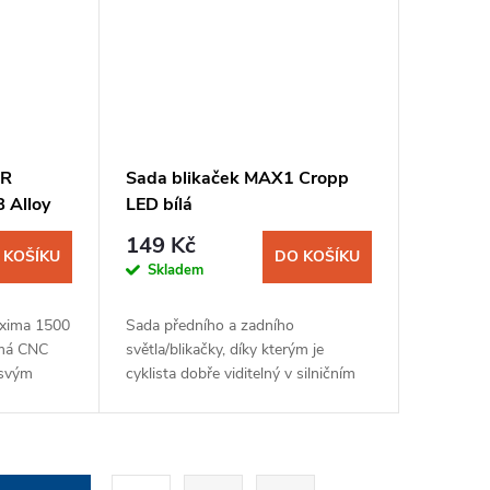
OR
Sada blikaček MAX1 Cropp
 Alloy
LED bílá
149 Kč
 KOŠÍKU
DO KOŠÍKU
Skladem
roxima 1500
Sada předního a zadního
 má CNC
světla/blikačky, díky kterým je
 svým
cyklista dobře viditelný v silničním
okou
provozu. Světla mají moderní design
dě...
a každé obsahuje dvě LED diody.
Snadné uchycení...