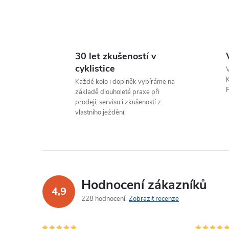
l
30 let zkušeností v
cyklistice
V
K
Každé kolo i doplněk vybíráme na
P
základě dlouholeté praxe při
prodeji, servisu i zkušeností z
vlastního ježdění.
í
r
Hodnocení zákazníků
4,9
228 hodnocení
Zobrazit recenze