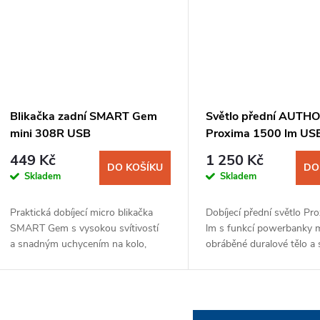
Blikačka zadní SMART Gem
Světlo přední AUTH
mini 308R USB
Proxima 1500 lm USB
449 Kč
1 250 Kč
DO KOŠÍKU
DO
Skladem
Skladem
Praktická dobíjecí micro blikačka
Dobíjecí přední světlo P
SMART Gem s vysokou svítivostí
lm s funkcí powerbanky
a snadným uchycením na kolo,
obráběné duralové tělo a
kočárek nebo opasek pomocí
zpracováním přináší vys
silikonového pásku.
odolnost proti prachu a vo