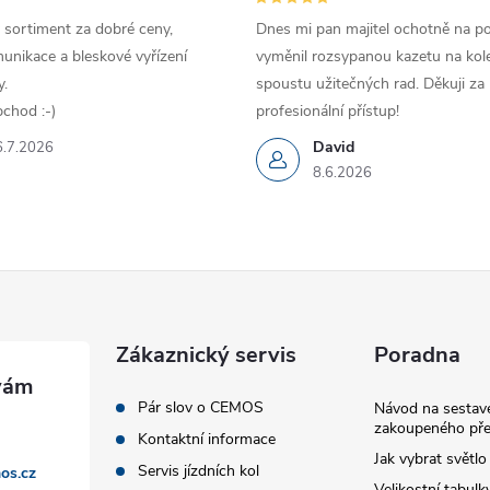
y
 sortiment za dobré ceny,
Dnes mi pan majitel ochotně na p
unikace a bleskové vyřízení
vyměnil rozsypanou kazetu na kole
v
.
spoustu užitečných rad. Děkuji za
chod :-)
profesionální přístup!
ý
David
6.7.2026
p
8.6.2026
s
u
Zákaznický servis
Poradna
Pár slov o CEMOS
Návod na sestave
zakoupeného pře
Kontaktní informace
Jak vybrat světlo
Servis jízdních kol
os.cz
Velikostní tabulk