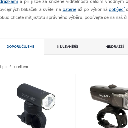
drazkami
a při jízdě za snížené viditelnosti dalším vhodným
byčejných blikaček a světel na
baterie
až po výkonná
dobíjecí
s
okud chcete mít jistotu správného výběru, podívejte se na náš 
Ř
DOPORUČUJEME
NEJLEVNĚJŠÍ
NEJDRAŽŠÍ
a
1
položek celkem
z
V
e
ý
n
p