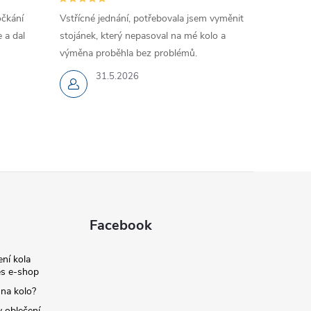
očkání
Vstřícné jednání, potřebovala jsem vyměnit
 a dal
stojánek, který nepasoval na mé kolo a
výměna proběhla bez problémů.
31.5.2026
Facebook
ní kola
s e-shop
 na kolo?
y oblečení