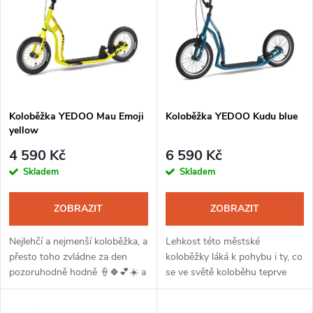
ý
Nejprodávanější
e
p
Abecedně
n
i
í
s
Koloběžka YEDOO Mau Emoji
Koloběžka YEDOO Kudu blue
p
yellow
p
r
4 590 Kč
6 590 Kč
r
Skladem
Skladem
o
o
ZOBRAZIT
ZOBRAZIT
d
d
Nejlehčí a nejmenší koloběžka, a
Lehkost této městské
u
přesto toho zvládne za den
koloběžky láká k pohybu i ty, co
pozoruhodně hodně 🍦🍀💕☀️ a
se ve světě koloběhu teprve
u
samozřejmě devatero modrých
rozkoukávají. YEDOO Kudu, to
k
hor. Naplní představy
je obratná městská koloběžka -