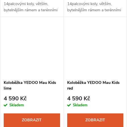
14palcovými koly, větším,
14palcovými koly, větším,
bytelnějším rámem a terénními
bytelnějším rámem a terénními
plášti je pro všechny děti, které
plášti je pro všechny děti, které
jsou větší vzrůstem, s pohybem
jsou větší vzrůstem, s pohybem
začínají později anebo...
začínají později anebo...
Koloběžka YEDOO Mau Kids
Koloběžka YEDOO Mau Kids
lime
red
4 590 Kč
4 590 Kč
Skladem
Skladem
ZOBRAZIT
ZOBRAZIT