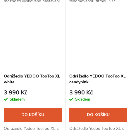
možností výškového nastavení
renomovanou firmou SKS
protiskluzového stupátka
vhodný pro koloběžku Yedoo
pomocí dvoupolohové zadní
Trexx Disc. Blatníky jsou lehké,
vidlice. Přenos síly odrazu v
pružné a odolné proti
požadovanou...
mechanickému...
Odrážedlo YEDOO TooToo XL
Odrážedlo YEDOO TooToo XL
white
candypink
3 990 Kč
3 990 Kč
Skladem
Skladem
DO KOŠÍKU
DO KOŠÍKU
Odrážedlo Yedoo TooToo XL s
Odrážedlo Yedoo TooToo XL s