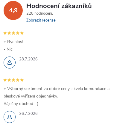
í
v
Hodnocení zákazníků
4,9
á
p
228 hodnocení
n
Zobrazit recenze
r
í
v
+ Rychlost
k
- Nic
28.7.2026
y
v
ý
+ Výborný sortiment za dobré ceny, skvělá komunikace a
p
bleskové vyřízení objednávky.
Báječný obchod :-)
i
26.7.2026
s