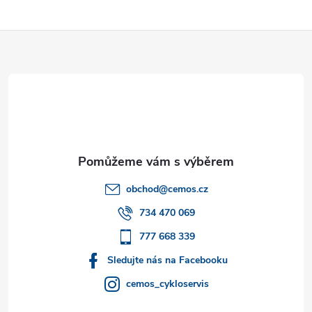
u
Z
á
p
a
t
obchod
@
cemos.cz
í
734 470 069
777 668 339
Sledujte nás na Facebooku
cemos_cykloservis