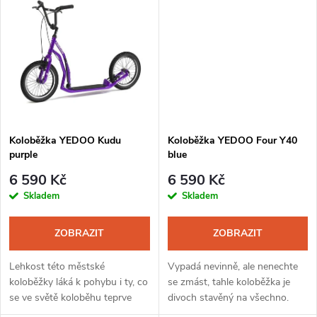
k
začínajících jezdců a jezdkyň
symbol lehkosti bytí a ladnosti...
t
všemi...
t
ů
ů
Koloběžka YEDOO Kudu
Koloběžka YEDOO Four Y40
purple
blue
6 590 Kč
6 590 Kč
Skladem
Skladem
ZOBRAZIT
ZOBRAZIT
Lehkost této městské
Vypadá nevinně, ale nenechte
koloběžky láká k pohybu i ty, co
se zmást, tahle koloběžka je
se ve světě koloběhu teprve
divoch stavěný na všechno.
rozkoukávají. YEDOO Kudu, to
Čtyřka vám dá jistotu a možná i