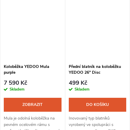
je obratná městská koloběžka -
kapku adrenalinu bez
symbol lehkosti bytí a ladnosti...
zbytečných kudrlin. Spolehlivé...
Koloběžka YEDOO Mula
Přední blatník na koloběžku
purple
YEDOO 26" Disc
7 590 Kč
499 Kč
Skladem
Skladem
ZOBRAZIT
DO KOŠÍKU
Mula je odolná koloběžka na
Inovovaný typ blatníků
pevném ocelovém rámu s
vyrobený ve spolupráci s