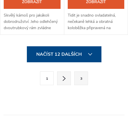
ZOBRAZIT
ZOBRAZIT
Skvělý kámoš pro jakákoli
Tidit je snadno ovladatelná,
dobrodružství. Jeho odlehčený
nečekaně lehká a obratná
dvoutrubkový rám zvládne
koloběžka připravená na
ztížené jízdní podmínky a
ostřejší styl jízdy i drsnější
poskytne dostatek prostoru i
zacházení. Tidit má odlehčený
pro nespoutané jezdce. Wzoom
dvoutrubkový pevný rám s
O
je prostě...
nízko...
NAČÍST 12 DALŠÍCH
v
l
S
1
3
t
á
r
d
á
a
n
k
c
o