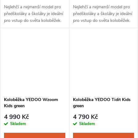
Nejlehčí a nejmenší model pro
Nejlehčí a nejmenší model pro
předškoláky a školáky je ideální
předškoláky a školáky je ideální
pro vstup do světa koloběžek.
pro vstup do světa koloběžek.
Při navrhování takové
Při navrhování takové
koloběžky byly nejdůležitějšími
koloběžky byly nejdůležitějšími
parametry nízká hmotnost,...
parametry nízká hmotnost,...
Koloběžka YEDOO Wzoom
Koloběžka YEDOO Tidit Kids
Kids green
green
4 990 Kč
4 790 Kč
Skladem
Skladem