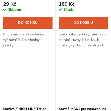
29 Kč
169 Kč
Skladem
Skladem
DO KOŠÍKU
DO KOŠÍKU
Přípravek pro odmaštění a
Universální pasta využitelná pro
vyčištění řetězu vhodný do
mazání kluzných i valivých
pračky.
ložisek, vyniká odolností proti
vodě a díky tomu zajistí všem
ložiskům dlouhou životnost
Mazivo FINISH LINE Teflon
Kartáč MAX1 pro nasazení na