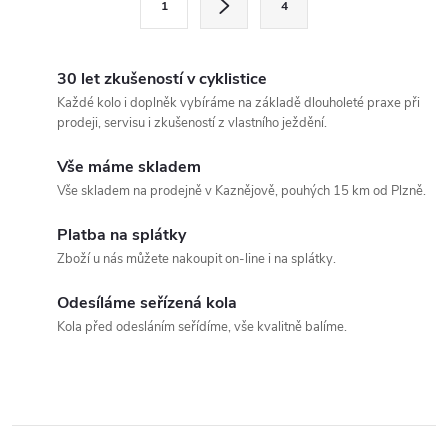
1
4
t
á
r
d
á
30 let zkušeností v cyklistice
a
n
Každé kolo i doplněk vybíráme na základě dlouholeté praxe při
prodeji, servisu i zkušeností z vlastního ježdění.
k
c
o
Vše máme skladem
í
v
Vše skladem na prodejně v Kaznějově, pouhých 15 km od Plzně.
á
p
Platba na splátky
n
Zboží u nás můžete nakoupit on-line i na splátky.
r
í
v
Odesíláme seřízená kola
Kola před odesláním seřídíme, vše kvalitně balíme.
k
y
v