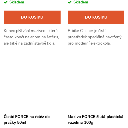
Skladem
Skladem
DO KOŠÍKU
DO KOŠÍKU
Konec plýtvání mazivem, které
E-bike Cleaner je čistící
často končí nejenom na řetězu,
prostředek speciálně navržený
ale také na zadní stavbě kola,
pro moderní elektrokola.
ráfcích nebo na podlaze garáže!
Odstraní veškerou špínu a
Speciální olejnička pro jízdní
zabrání kontaminaci důležitých
kola No Drip Chain...
elektrosoučástek a motoru.
Čistič FORCE na řetěz do
Mazivo FORCE žlutá plastická
pračky 50ml
vazelína 100g