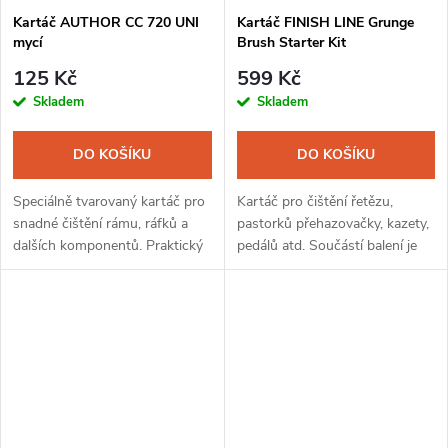
Kartáč AUTHOR CC 720 UNI
Kartáč FINISH LINE Grunge
mycí
Brush Starter Kit
125 Kč
599 Kč
Skladem
Skladem
DO KOŠÍKU
DO KOŠÍKU
Speciálně tvarovaný kartáč pro
Kartáč pro čištění řetězu,
snadné čištění rámu, ráfků a
pastorků přehazovačky, kazety,
dalších komponentů. Praktický
pedálů atd. Součástí balení je
pomocník s prodlouženou
odmašťovač a teflonové
rukojetí a odolnými nylonovými
mazání.
štětinami.