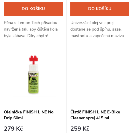
o
o
DO KOŠÍKU
DO KOŠÍKU
d
d
Pěna s Lemon Tech přísadou
Univerzální olej ve spreji -
u
navržená tak, aby čištění kola
dostane se pod špínu, saze,
byla zábava. Díky chytré
mastnotu a zapečená maziva.
u
trysce "Spray & Foam" si lze
Pokryje povrch i jeho
k
vybrat, jestli budete aplikovat
mikroskopické nerovnosti
k
bohatou...
antikorozním povlakem, který
t
jej chrání před...
t
ů
ů
Olejnička FINISH LINE No
Čistič FINISH LINE E-Bike
Drip 60ml
Cleaner sprej 415 ml
279 Kč
259 Kč