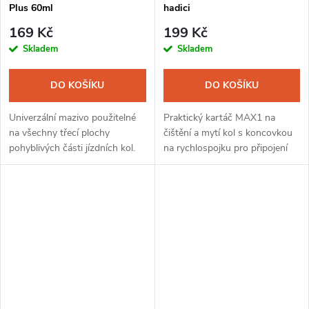
Plus 60ml
hadici
169 Kč
199 Kč
Skladem
Skladem
DO KOŠÍKU
DO KOŠÍKU
Univerzální mazivo použitelné
Praktický kartáč MAX1 na
na všechny třecí plochy
čištění a mytí kol s koncovkou
pohyblivých části jízdních kol.
na rychlospojku pro připojení
Velmi dobře odolává tlaku,
hadice s vodou.Součástí
smytí a neváže nečistoty.
kartáče je uzavíratelný ventil.
Snadno proniká do špatně
přístupných...