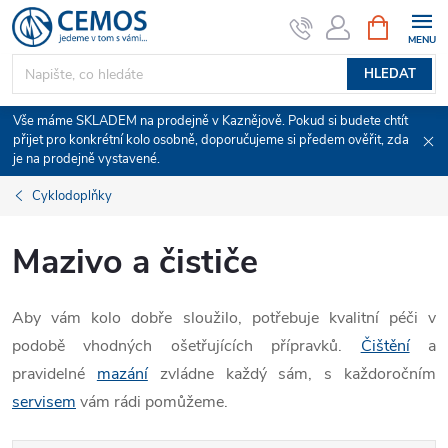
Přejít
NÁKUPNÍ
KOŠÍK
na
obsah
HLEDAT
Vše máme SKLADEM na prodejně v Kaznějově. Pokud si budete chtít
přijet pro konkrétní kolo osobně, doporučujeme si předem ověřit, zda
je na prodejně vystavené.
Cyklodoplňky
Mazivo a čističe
Aby vám kolo dobře sloužilo, potřebuje kvalitní péči v
podobě vhodných ošetřujících přípravků.
Čištění
a
pravidelné
mazání
zvládne každý sám, s každoročním
servisem
vám rádi pomůžeme.