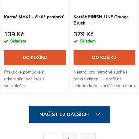
Kartáč MAX1 - čistič pastorků
Kartáč FINISH LINE Grunge
Brush
139 Kč
379 Kč
Skladem
Skladem
DO KOŠÍKU
DO KOŠÍKU
Praktická pomůcka k
Nástroj pro náročné suché i
odstranění nečistot z
mokré čištění. U profil na
vícekoleček.
jednom konci kartáče slouží pro
drhnutí řetězu a dlouhé
štětečky na opačném konci pro
údržbu pastorků, pedálů,...
O
NAČÍST 12 DALŠÍCH
v
l
S