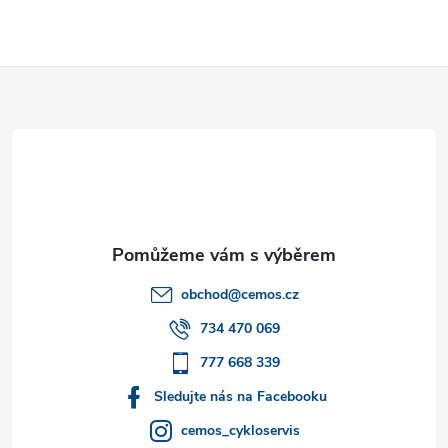
Z
á
p
a
t
obchod
@
cemos.cz
í
734 470 069
777 668 339
Sledujte nás na Facebooku
cemos_cykloservis