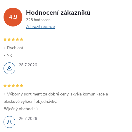
ý
Hodnocení zákazníků
p
4,9
228 hodnocení
Zobrazit recenze
i
s
+ Rychlost
u
- Nic
28.7.2026
+ Výborný sortiment za dobré ceny, skvělá komunikace a
bleskové vyřízení objednávky.
Báječný obchod :-)
26.7.2026