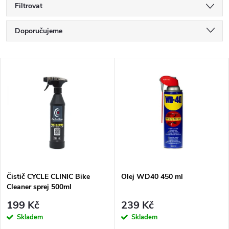
Filtrovat
Ř
Doporučujeme
a
Nejlevnější
V
Nejdražší
z
ý
Nejprodávanější
e
p
Abecedně
n
i
í
s
Čistič CYCLE CLINIC Bike
Olej WD40 450 ml
p
Cleaner sprej 500ml
p
r
199 Kč
239 Kč
r
Skladem
Skladem