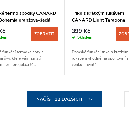
ké termo spodky CANARD
Triko s krátkým rukávem
 Bohemia oranžová-šedá
CANARD Light Taragona
dámské oranžová-šedá
Kč
399 Kč
ZOBRAZIT
ZOBR
adem
Skladem
 funkční termokalhoty s
Dámské funkční triko s krátkým
i švy, které vám zajistí
rukávem vhodné na sportovní ak
ní termoregulaci těla.
venku i uvnitř.
S
NAČÍST 12 DALŠÍCH
t
r
á