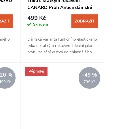
ANARD
Triko s krátkým rukávem
CANARD Profi Antica dámské
bílá-černá
499 Kč
AZIT
ZOBRAZIT
Skladem
mného
Dámská varianta funkčního elastického
trika s krátkým rukávem. Ideální jako
první izolační vrstva do chladnějšího
období. Díky příměsi CoolMaxu je tričko
velmi příjemné na omak.
Výprodej
–20 %
–49 %
499 Kč
799 Kč