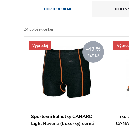
Ř
DOPORUČUJEME
NEJLEVN
a
24
položek celkem
z
V
Výprodej
Výprod
e
–49 %
ý
345 Kč
n
p
í
i
p
s
r
p
Sportovní kalhotky CANARD
Triko
o
Light Ravena (boxerky) černá
CANAR