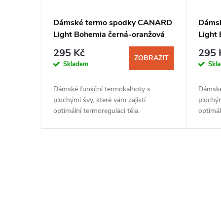
Dámské termo spodky CANARD
Dáms
Light Bohemia černá-oranžová
Light
295 Kč
295 
ZOBRAZIT
Skladem
Skl
Dámské funkční termokalhoty s
Dámské
plochými švy, které vám zajistí
plochým
optimální termoregulaci těla.
optimál
O
v
l