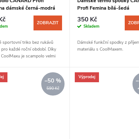
olo CANARD Profi
Dámské termo spodky C
na dámské černá-modrá
Profi Femina bílá-šedá
Kč
350 Kč
ZOBRAZIT
ZOBR
adem
Skladem
 sportovní triko bez rukávů
Dámské funkční spodky z příje
pro každé roční období. Díky
materiálu s CoolMaxem.
i CoolMaxu je scampolo velmi
né na omak.
ej
Výprodej
–50 %
590 Kč