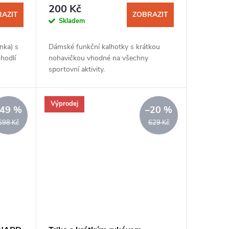
200 Kč
AZIT
ZOBRAZIT
Skladem
nka) s
Dámské funkční kalhotky s krátkou
hodlí
nohavičkou vhodné na všechny
sportovní aktivity.
Výprodej
–49 %
–20 %
698 Kč
629 Kč