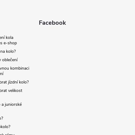
Facebook
ní kola
s e-shop
 na kolo?
y oblečení
ávnou kombinaci
ní
brat jízdní kolo?
brat velikost
 a juniorské
o?
okolo?