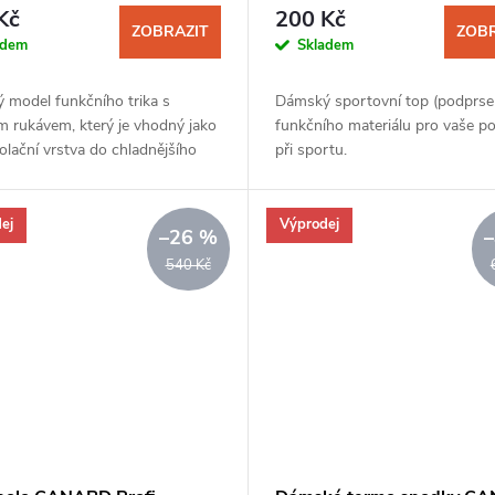
ová-šedá
Kč
200 Kč
ZOBRAZIT
ZOBR
adem
Skladem
 model funkčního trika s
Dámský sportovní top (podprse
m rukávem, který je vhodný jako
funkčního materiálu pro vaše po
zolační vrstva do chladnějšího
při sportu.
.
ej
Výprodej
–26 %
540 Kč