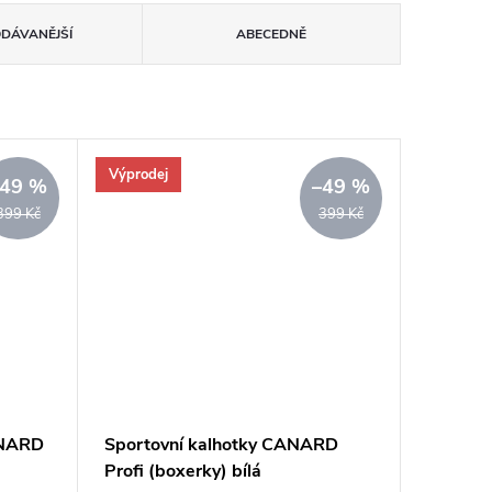
ODÁVANĚJŠÍ
ABECEDNĚ
Výprodej
–49 %
–49 %
399 Kč
399 Kč
ANARD
Sportovní kalhotky CANARD
Profi (boxerky) bílá