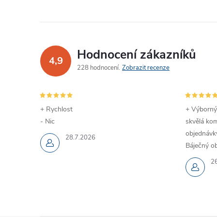
á
d
a
Hodnocení zákazníků
c
4,9
228 hodnocení
Zobrazit recenze
í
p
+ Rychlost
+ Výborný
r
- Nic
skvělá kom
objednávky
v
28.7.2026
Báječný ob
k
2
y
v