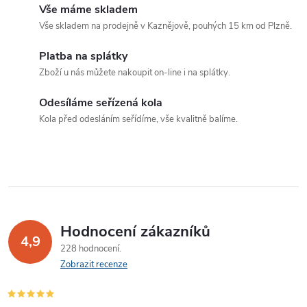
o
Vše máme skladem
í
v
Vše skladem na prodejně v Kaznějově, pouhých 15 km od Plzně.
á
p
Platba na splátky
n
Zboží u nás můžete nakoupit on-line i na splátky.
r
í
v
Odesíláme seřízená kola
Kola před odesláním seřídíme, vše kvalitně balíme.
k
y
v
ý
Hodnocení zákazníků
p
4,9
228 hodnocení
Zobrazit recenze
i
s