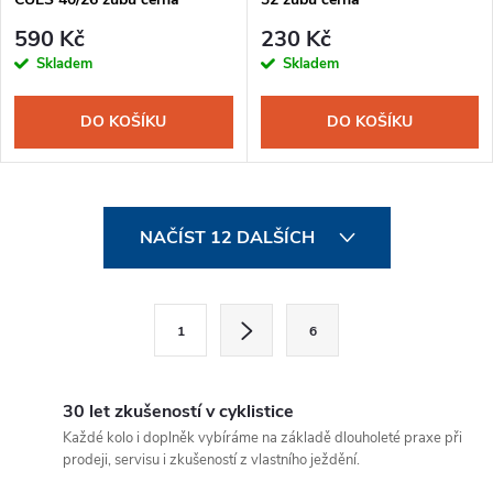
590 Kč
230 Kč
Skladem
Skladem
DO KOŠÍKU
DO KOŠÍKU
O
NAČÍST 12 DALŠÍCH
v
l
S
1
6
t
á
r
d
á
30 let zkušeností v cyklistice
a
n
Každé kolo i doplněk vybíráme na základě dlouholeté praxe při
prodeji, servisu i zkušeností z vlastního ježdění.
k
c