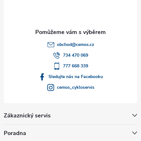
p
a
t
obchod
@
cemos.cz
í
734 470 069
777 668 339
Sledujte nás na Facebooku
cemos_cykloservis
Zákaznický servis
Poradna