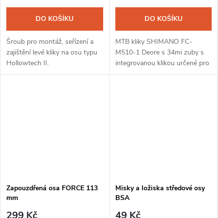
DO KOŠÍKU
DO KOŠÍKU
Šroub pro montáž, seřízení a
MTB kliky SHIMANO FC-
zajištění levé kliky na osu typu
M510-1 Deore s 34mi zuby s
Hollowtech II.
integrovanou klikou určené pro
převody 1x12. Bez misek. Kliky
jsou tuhé s efektivním
přenosem síly, vhodné pro XC,
enduro a trail.
Zapouzdřená osa FORCE 113
Misky a ložiska středové osy
mm
BSA
299 Kč
49 Kč