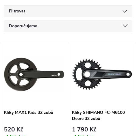
Filtrovat
Ř
Doporučujeme
a
Nejlevnější
V
Nejdražší
z
ý
Nejprodávanější
e
p
Abecedně
n
i
í
s
Kliky MAX1 Kids 32 zubů
Kliky SHIMANO FC-M6100
p
Deore 32 zubů
p
r
520 Kč
1 790 Kč