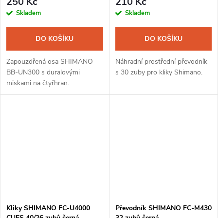
250 Kč
210 Kč
Skladem
Skladem
DO KOŠÍKU
DO KOŠÍKU
Zapouzdřená osa SHIMANO
Náhradní prostřední převodník
BB-UN300 s duralovými
s 30 zuby pro kliky Shimano.
miskami na čtyřhran.
Kliky SHIMANO FC-U4000
Převodník SHIMANO FC-M430
CUES 40/26 zubů černá
32 zubů černá