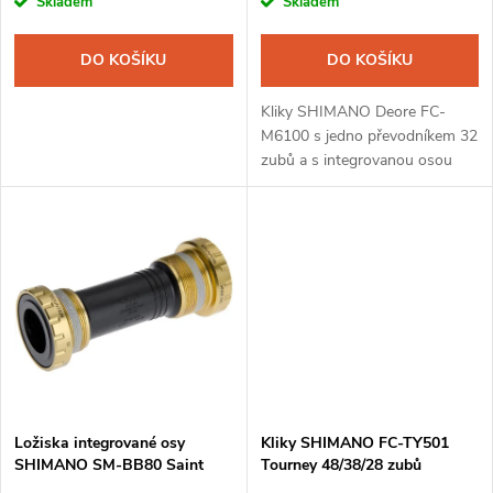
r
Skladem
Skladem
o
o
DO KOŠÍKU
DO KOŠÍKU
d
d
Kliky SHIMANO Deore FC-
u
M6100 s jedno převodníkem 32
zubů a s integrovanou osou
u
pro použití na horské kolo s
k
12-ti stupňovým pohonem.
k
t
t
ů
ů
Ložiska integrované osy
Kliky SHIMANO FC-TY501
SHIMANO SM-BB80 Saint
Tourney 48/38/28 zubů