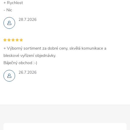
+ Rychlost
u
- Nic
28.7.2026
+ Výborný sortiment za dobré ceny, skvělá komunikace a
bleskové vyřízení objednávky.
Báječný obchod :-)
26.7.2026
Z
á