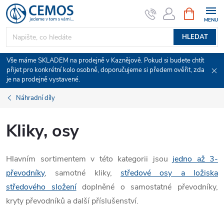
Přejít
NÁKUPNÍ
KOŠÍK
na
obsah
HLEDAT
Vše máme SKLADEM na prodejně v Kaznějově. Pokud si budete chtít
přijet pro konkrétní kolo osobně, doporučujeme si předem ověřit, zda
je na prodejně vystavené.
Náhradní díly
Kliky, osy
Hlavním sortimentem v této kategorii jsou
jedno až 3-
převodníky
, samotné kliky,
středové osy a ložiska
středového složení
doplněné o samostatné převodníky,
kryty převodníků a další příslušenství.