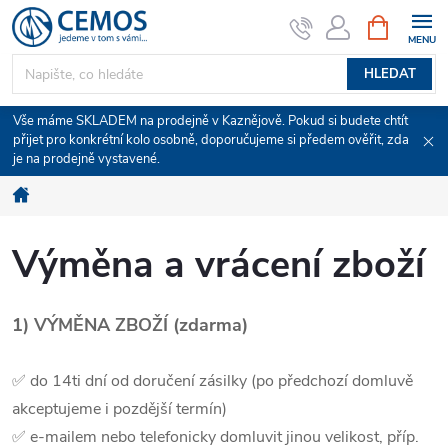
Přejít
NÁKUPNÍ
KOŠÍK
na
obsah
HLEDAT
Vše máme SKLADEM na prodejně v Kaznějově. Pokud si budete chtít
přijet pro konkrétní kolo osobně, doporučujeme si předem ověřit, zda
je na prodejně vystavené.
Domů
Výměna a vrácení zboží
1) VÝMĚNA ZBOŽÍ (zdarma)
✅ do 14ti dní od doručení zásilky (po předchozí domluvě
akceptujeme i pozdější termín)
✅ e-mailem nebo telefonicky domluvit jinou velikost, příp.