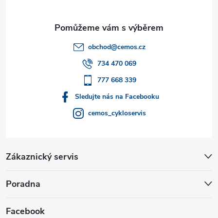
a
t
obchod
@
cemos.cz
í
734 470 069
777 668 339
Sledujte nás na Facebooku
cemos_cykloservis
Zákaznický servis
Poradna
Facebook