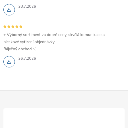
28.7.2026
+ Výborný sortiment za dobré ceny, skvělá komunikace a
bleskové vyřízení objednávky.
Báječný obchod :-)
26.7.2026
Z
á
p