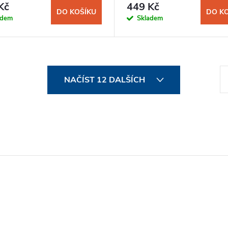
Kč
449 Kč
DO KOŠÍKU
DO K
adem
Skladem
S
NAČÍST 12 DALŠÍCH
t
r
á
n
k
o
v
á
n