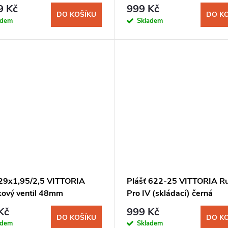
9 Kč
999 Kč
DO KOŠÍKU
DO K
adem
Skladem
29x1,95/2,5 VITTORIA
Plášť 622-25 VITTORIA R
kový ventil 48mm
Pro IV (skládací) černá
Kč
999 Kč
DO KOŠÍKU
DO K
adem
Skladem