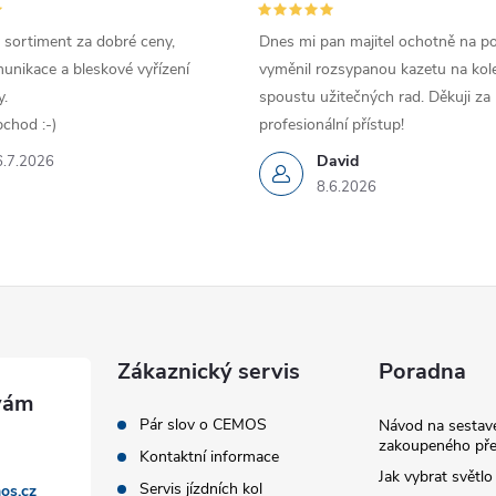
í
 sortiment za dobré ceny,
Dnes mi pan majitel ochotně na p
unikace a bleskové vyřízení
vyměnil rozsypanou kazetu na kole
.
spoustu užitečných rad. Děkuji za
chod :-)
profesionální přístup!
David
6.7.2026
8.6.2026
Zákaznický servis
Poradna
Pár slov o CEMOS
Návod na sestave
zakoupeného pře
Kontaktní informace
Jak vybrat světlo
Servis jízdních kol
os.cz