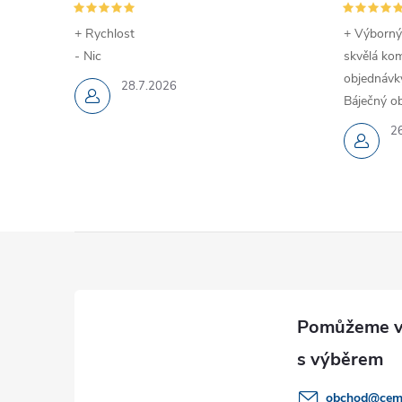
p
+ Rychlost
+ Výborný
r
- Nic
skvělá kom
objednávky
v
28.7.2026
Báječný ob
k
2
y
v
ý
Z
p
á
i
p
s
u
a
obchod
@
cem