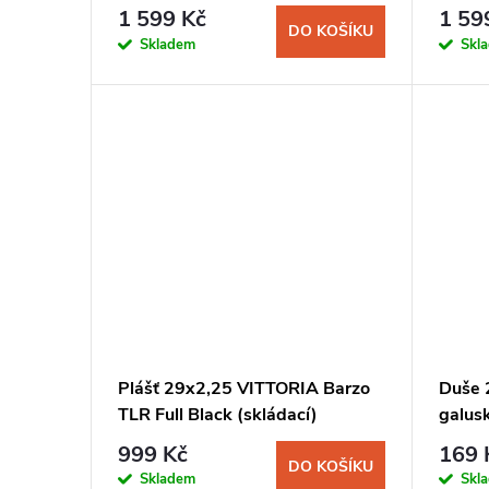
r
d
1 599 Kč
1 59
DO KOŠÍKU
o
Skladem
Skl
u
d
k
u
t
k
ů
t
ů
Plášť 29x2,25 VITTORIA Barzo
Duše 
TLR Full Black (skládací)
galus
999 Kč
169 
DO KOŠÍKU
Skladem
Skl