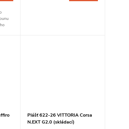
o
hounu
ého
na
ffiro
Plášť 622-26 VITTORIA Corsa
N.EXT G2.0 (skládací)