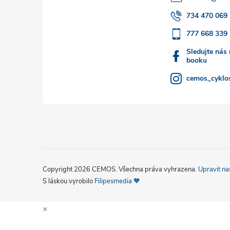
t
734 470 069
777 668 339
í
Sledujte nás
booku
cemos_cyklos
Copyright 2026
CEMOS
. Všechna práva vyhrazena.
Upravit na
S láskou vyrobilo
Filipesmedia 🧡
×