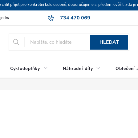
ít přijet pro konkrétní kolo osobně, doporučujeme si předem ověřit, zda je 
734 470 069
bjednávka
HLEDAT
Cyklodoplňky
Náhradní díly
Oblečení a