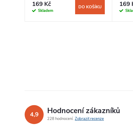
169 Kč
169 
DO KOŠÍKU
Skladem
Skl
O
v
l
á
d
a
Hodnocení zákazníků
c
4,9
228 hodnocení
Zobrazit recenze
í