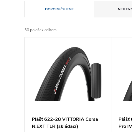
Ř
DOPORUČUJEME
NEJLEVN
a
30
položek celkem
z
V
e
ý
n
p
í
i
p
s
r
p
Plášť 622-28 VITTORIA Corsa
Plášť
o
N.EXT TLR (skládací)
Pro IV