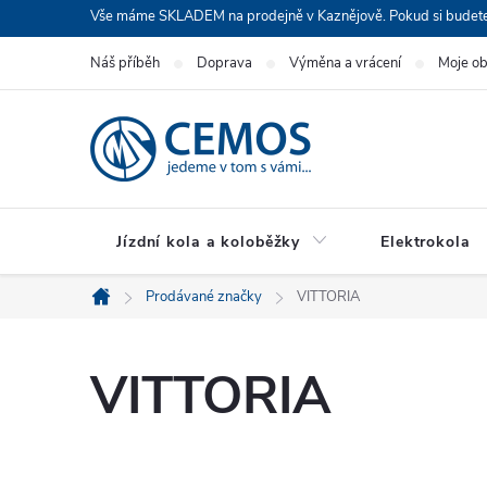
Přejít
Vše máme SKLADEM na prodejně v Kaznějově. Pokud si budete cht
na
Náš příběh
Doprava
Výměna a vrácení
Moje o
obsah
Jízdní kola a koloběžky
Elektrokola
Prodávané značky
VITTORIA
Domů
VITTORIA