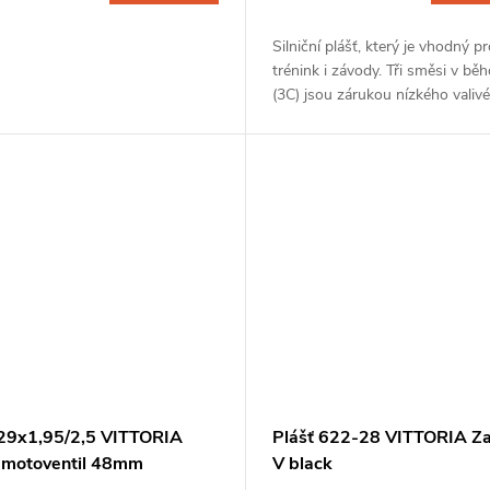
Silniční plášť, který je vhodný pr
trénink i závody. Tři směsi v bě
(3C) jsou zárukou nízkého valiv
odporu, dostatečné přilnavosti 
jakémkoliv povrchu, dlouhé...
29x1,95/2,5 VITTORIA
Plášť 622-28 VITTORIA Za
. motoventil 48mm
V black