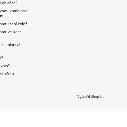
y oblečení
ávnou kombinaci
ní
brat jízdní kolo?
brat velikost
 a juniorské
o?
okolo?
tek rámu
Vytvořil Shoptet