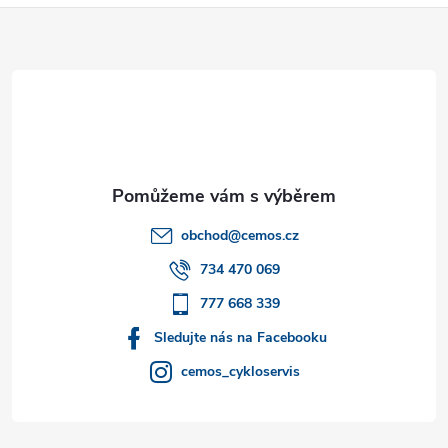
Z
á
p
a
t
obchod
@
cemos.cz
í
734 470 069
777 668 339
Sledujte nás na Facebooku
cemos_cykloservis