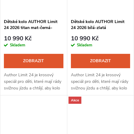
Dětské kolo AUTHOR Limit
Dětské kolo AUTHOR Limit
24 2026 titan mat-černá-
24 2026 bílá-zlatá
červená
10 990 Kč
10 990 Kč
Skladem
Skladem
ZOBRAZIT
ZOBRAZIT
Author Limit 24 je krosový
Author Limit 24 je krosový
speciál pro děti, které mají rády
speciál pro děti, které mají rády
svižnou jízdu a chtějí, aby kolo
svižnou jízdu a chtějí, aby kolo
reagovalo okamžitě. Lehký
reagovalo okamžitě. Lehký
Akce
duralový rám a vidlice,
duralový rám a vidlice,
sportovní posed a jednoduchý...
sportovní posed a jednoduchý...