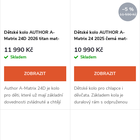
–5 %
11 590 Kč
Dětské kolo AUTHOR A-
Dětské kolo AUTHOR A-
Matrix 24D 2026 titan mat-
Matrix 24 2025 černá mat-
černá-červená
oranžová
11 990 Kč
10 990 Kč
Skladem
Skladem
ZOBRAZIT
ZOBRAZIT
Author A-Matrix 24D je kolo
Dětské kolo pro chlapce i
pro děti, které už mají základní
děvčata. Základem kola je
dovednosti zvládnuté a chtějí
duralový rám s odpruženou
se přiblížit pocitu jízdy na
vidlicí, otočné řazení a kvalitní
„opravdovém“ horském kole.
brzdy. Komfortní gripy a sedlo
Sportovnější geometrie,...
pomáhají zvládnout jízdu v lese
i...