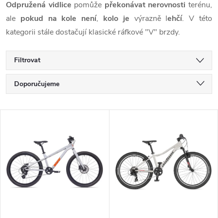
Odpružená vidlice
pomůže
překonávat nerovnosti
terénu,
ale
pokud na kole není
,
kolo je
výrazně l
ehčí
. V této
kategorii stále dostačují klasické ráfkové "V" brzdy.
Filtrovat
Ř
Doporučujeme
a
Nejlevnější
V
Nejdražší
z
ý
Nejprodávanější
e
p
Abecedně
n
i
í