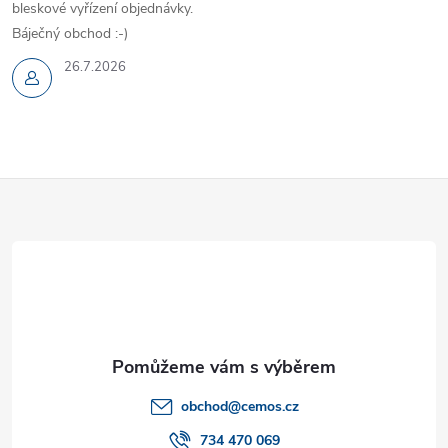
bleskové vyřízení objednávky.
Báječný obchod :-)
26.7.2026
Z
á
p
a
t
obchod
@
cemos.cz
734 470 069