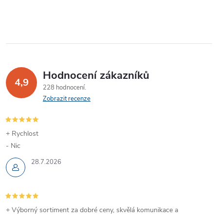
k
y
v
ý
Hodnocení zákazníků
p
4,9
228 hodnocení
Zobrazit recenze
i
s
+ Rychlost
u
- Nic
28.7.2026
+ Výborný sortiment za dobré ceny, skvělá komunikace a