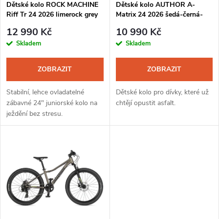
s
Dětské kolo ROCK MACHINE
Dětské kolo AUTHOR A-
p
Riff Tr 24 2026 limerock grey
Matrix 24 2026 šedá-černá-
p
červená
r
12 990 Kč
10 990 Kč
r
Skladem
Skladem
o
o
ZOBRAZIT
ZOBRAZIT
d
d
Stabilní, lehce ovladatelné
Dětské kolo pro dívky, které už
u
zábavné 24" juniorské kolo na
chtějí opustit asfalt.
ježdění bez stresu.
u
k
k
t
t
ů
ů