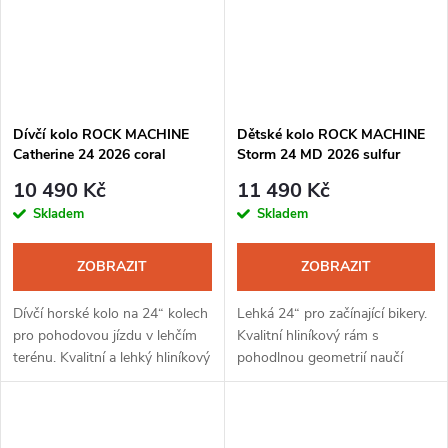
Dívčí kolo ROCK MACHINE
Dětské kolo ROCK MACHINE
Catherine 24 2026 coral
Storm 24 MD 2026 sulfur
yellow
10 490 Kč
11 490 Kč
Skladem
Skladem
ZOBRAZIT
ZOBRAZIT
Dívčí horské kolo na 24“ kolech
Lehká 24“ pro začínající bikery.
pro pohodovou jízdu v lehčím
Kvalitní hliníkový rám s
terénu. Kvalitní a lehký hliníkový
pohodlnou geometrií naučí
rám šetří síly v kopcích,
malé jezdce správným návykům
geometrie Junior Fun
a pomůže rozvíjet jejich jízdní
usnadňuje ovládání kola....
techniku. Řazení Shimano 1×6
s...