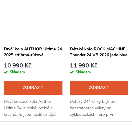
Dívčí kolo AUTHOR Ultima 24
Dětské kolo ROCK MACHINE
2025 stříbrná-růžová
Thunder 24 VB 2026 jade blue
10 990 Kč
11 990 Kč
Skladem
Skladem
ZOBRAZIT
ZOBRAZIT
Dívčí krosové kolo Author
Dětský 24“ lehký bajk pro
Ultima 24 je lehké, rychlé a
bezstarostné výlety po
krásné. To jsou nejdůležitější
cyklostezkách i pro první
vlastnosti, které ocení každá
seznámení s trailem. Pohodlná
mladá slečna. Rodiče ocení i
a snadno ovladatelná Junior