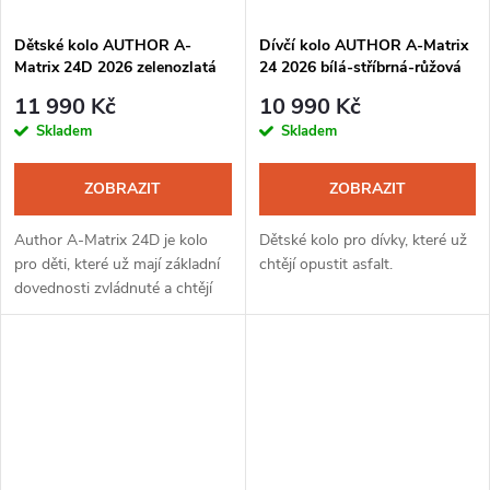
Dětské kolo AUTHOR A-
Dívčí kolo AUTHOR A-Matrix
Matrix 24D 2026 zelenozlatá
24 2026 bílá-stříbrná-růžová
mat-černá-limeta
11 990 Kč
10 990 Kč
Skladem
Skladem
ZOBRAZIT
ZOBRAZIT
Author A-Matrix 24D je kolo
Dětské kolo pro dívky, které už
pro děti, které už mají základní
chtějí opustit asfalt.
dovednosti zvládnuté a chtějí
se přiblížit pocitu jízdy na
„opravdovém“ horském kole.
Sportovnější geometrie,...