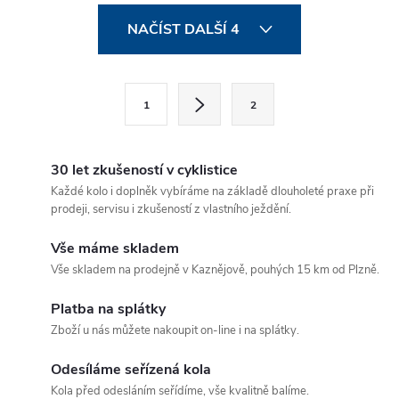
kvalitní osazení za...
Trail geometrie naučí malé
O
bikery správným...
NAČÍST DALŠÍ 4
v
l
S
1
2
t
á
r
d
á
30 let zkušeností v cyklistice
a
n
Každé kolo i doplněk vybíráme na základě dlouholeté praxe při
prodeji, servisu i zkušeností z vlastního ježdění.
k
c
o
Vše máme skladem
í
v
Vše skladem na prodejně v Kaznějově, pouhých 15 km od Plzně.
á
p
Platba na splátky
n
Zboží u nás můžete nakoupit on-line i na splátky.
r
í
v
Odesíláme seřízená kola
Kola před odesláním seřídíme, vše kvalitně balíme.