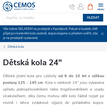
Přejít
NÁKUPNÍ
KOŠÍK
na
obsah
HLEDAT
Vše máme SKLADEM na prodejně v Kaznějově. Pokud si budete chtít
přijet pro konkrétní kolo osobně, doporučujeme si předem ověřit, zda
je na prodejně vystavené.
Dětská kola
Dětská kola 24"
Dětská jízdní kola pro cyklisty
od 6 do 10 let s výškou
postavy 125 - 145 cm
. Kola o velikosti 24" jsou vybavena
vpředu jednopřevodníkem nebo trojpřevodníkem a vzadu
vícekolečkem, díky čemu mohou děti kolo řádně rozjet po
rovině i lehce zvládnout výjezd do pořádného kopce.