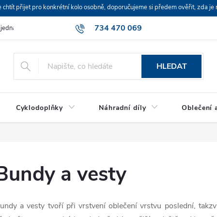
ít přijet pro konkrétní kolo osobně, doporučujeme si předem ověřit, zda je 
734 470 069
bjednávka
HLEDAT
Cyklodoplňky
Náhradní díly
Oblečení a
Bundy a vesty
undy a vesty tvoří při vrstvení oblečení vrstvu poslední, takz