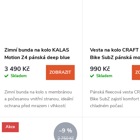
ů
Zimní bunda na kolo KALAS
Vesta na kolo CRAFT
Motion Z4 pánská deep blue
Bike SubZ pánská m
3 490 Kč
990 Kč
ZOBRAZIT
Z
Skladem
Skladem
Zimní bunda na kolo s membránou
Pánská fleecová vesta C
a počesanou vnitřní stranou, ideální
Bike SubZ zajistí komfort 
ochrana před mrazem i vlhkostí.
chladném počasí.
Akce
–9 %
2 750 Kč