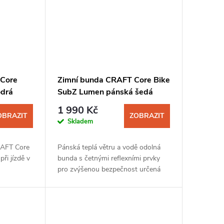
 Core
Zimní bunda CRAFT Core Bike
odrá
SubZ Lumen pánská šedá
1 990 Kč
OBRAZIT
ZOBRAZIT
Skladem
RAFT Core
Pánská teplá větru a vodě odolná
při jízdě v
bunda s četnými reflexními prvky
pro zvýšenou bezpečnost určená
pro jízdu v chladném počasí.