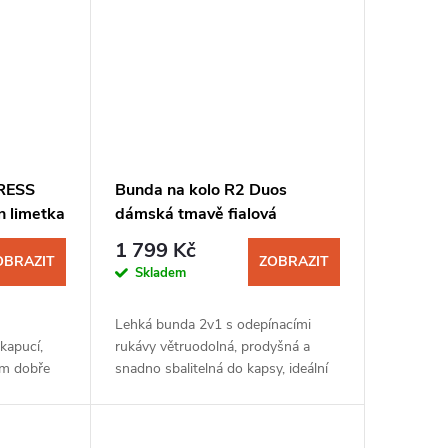
RESS
Bunda na kolo R2 Duos
n limetka
dámská tmavě fialová
1 799 Kč
OBRAZIT
ZOBRAZIT
Skladem
á
Lehká bunda 2v1 s odepínacími
 kapucí,
rukávy větruodolná, prodyšná a
om dobře
snadno sbalitelná do kapsy, ideální
úpravě i
do proměnlivého počasí.
ložit do