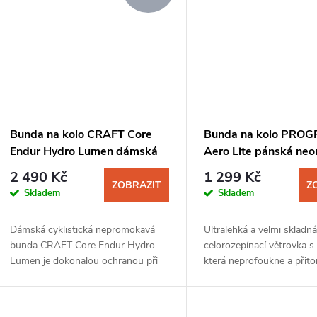
Bunda na kolo CRAFT Core
Bunda na kolo PROG
Endur Hydro Lumen dámská
Aero Lite pánská neo
oranžová
2 490 Kč
1 299 Kč
ZOBRAZIT
Z
Skladem
Skladem
Dámská cyklistická nepromokavá
Ultralehká a velmi skladn
bunda CRAFT Core Endur Hydro
celorozepínací větrovka s
Lumen je dokonalou ochranou při
která neprofoukne a přit
deštivé vyjížďce. Cyklistku ochrání
dýchá a vydrží díky DWR 
jednak před nepřízní počasí, ale s
lehký déšť. Bunda se dá s
úpravou Lumen...
své náprsní...