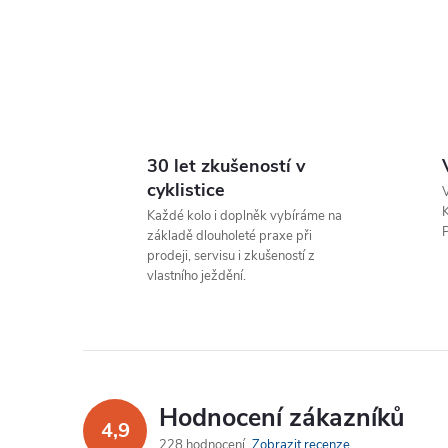
l
30 let zkušeností v
cyklistice
V
K
Každé kolo i doplněk vybíráme na
P
základě dlouholeté praxe při
prodeji, servisu i zkušeností z
vlastního ježdění.
í
r
Hodnocení zákazníků
4,9
228 hodnocení
Zobrazit recenze