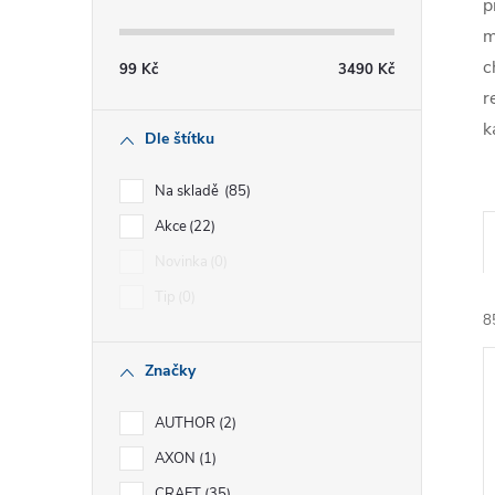
s
p
m
t
c
99
Kč
3490
Kč
r
r
k
Dle štítku
a
Na skladě
85
n
Akce
22
Novinka
0
n
Tip
0
8
í
Značky
p
AUTHOR
2
a
AXON
1
CRAFT
35