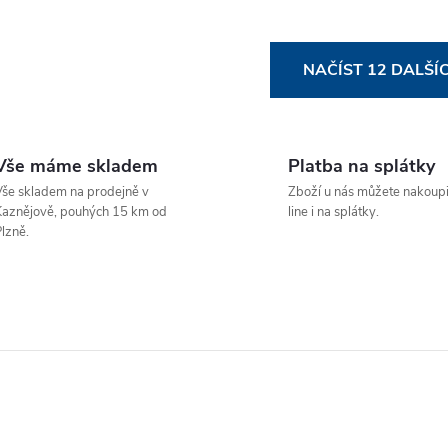
O
NAČÍST 12 DALŠÍ
v
Vše máme skladem
Platba na splátky
á
še skladem na prodejně v
Zboží u nás můžete nakoupi
d
aznějově, pouhých 15 km od
line i na splátky.
lzně.
a
c
p