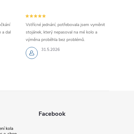
očkání
Vstřícné jednání, potřebovala jsem vyměnit
 a dal
stojánek, který nepasoval na mé kolo a
výměna proběhla bez problémů.
31.5.2026
Facebook
ní kola
s e-shop