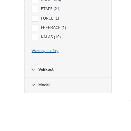
n
í
i
ETAPE
21
e
FORCE
1
l
FREERACE
1
KALAS
10
Všechny značky
Velikost
Model