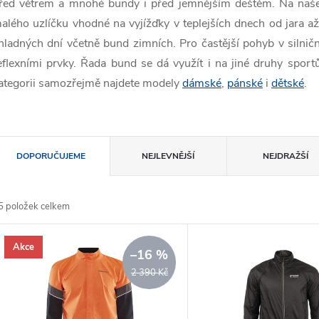
řed větrem a mnohé bundy i před jemnějším deštěm. Na našem
alého uzlíčku vhodné na vyjížďky v teplejších dnech od jara a
hladných dní včetně bund zimních. Pro častější pohyb v silnič
eflexními prvky. Řada bund se dá využít i na jiné druhy sportů
ategorii samozřejmě najdete modely
dámské
,
pánské
i
dětské
.
Ř
DOPORUČUJEME
NEJLEVNĚJŠÍ
NEJDRAŽŠÍ
a
5
položek celkem
z
V
Akce
e
–16 %
ý
2 390 Kč
n
p