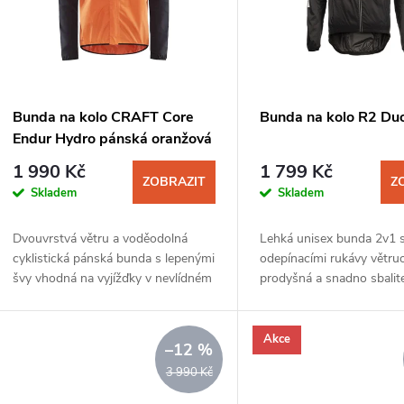
p
s
r
p
Bunda na kolo CRAFT Core
Bunda na kolo R2 Du
o
Endur Hydro pánská oranžová
r
1 990 Kč
1 799 Kč
d
ZOBRAZIT
Z
Skladem
Skladem
o
u
Dvouvrstvá větru a voděodolná
Lehká unisex bunda 2v1 
d
cyklistická pánská bunda s lepenými
odepínacími rukávy větru
k
švy vhodná na vyjížďky v nevlídném
prodyšná a snadno sbalit
u
počasí.
kapsy, ideální do proměnl
t
počasí.
k
Akce
–12 %
ů
3 990 Kč
t