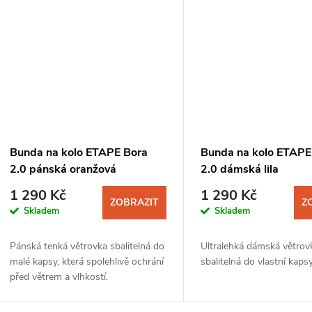
Bunda na kolo ETAPE Bora
Bunda na kolo ETAPE 
2.0 pánská oranžová
2.0 dámská lila
1 290 Kč
1 290 Kč
ZOBRAZIT
Z
Skladem
Skladem
Pánská tenká větrovka sbalitelná do
Ultralehká dámská větrov
malé kapsy, která spolehlivě ochrání
sbalitelná do vlastní kapsy
před větrem a vlhkostí.