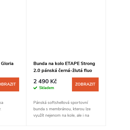
Gloria
Bunda na kolo ETAPE Strong
2.0 pánská černá-žlutá fluo
2 490 Kč
OBRAZIT
ZOBRAZIT
Skladem
ka
Pánská softshellová sportovní
.
bunda s membránou, kterou lze
využít nejenom na kole, ale i na
běžkách nebo při turistice v
chladnějším a sychravém počasí. Na