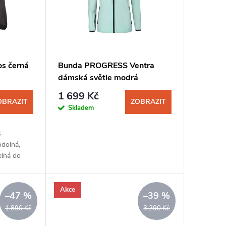
os černá
Bunda PROGRESS Ventra
dámská světle modrá
1 699 Kč
OBRAZIT
ZOBRAZIT
Skladem
s
odolná,
elná do
ivého
Akce
–47 %
–39 %
1 890 Kč
3 290 Kč