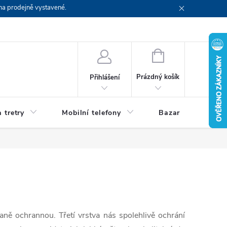
na prodejně vystavené.
NÁKUPNÍ
KOŠÍK
Prázdný košík
Přihlášení
 tretry
Mobilní telefony
Bazar
Servis
vaně ochrannou. Třetí vrstva nás spolehlivě ochrání