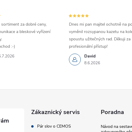
v
k
y
 sortiment za dobré ceny,
Dnes mi pan majitel ochotně na p
unikace a bleskové vyřízení
vyměnil rozsypanou kazetu na kole
v
.
spoustu užitečných rad. Děkuji za
chod :-)
profesionální přístup!
ý
David
6.7.2026
p
8.6.2026
s
u
Zákaznický servis
Poradna
Pár slov o CEMOS
Návod na sestave
zakoupeného pře