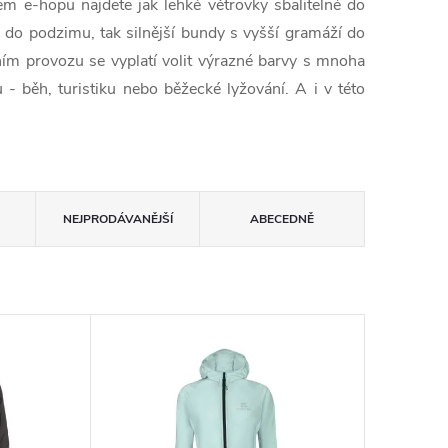
 e-hopu najdete jak lehké větrovky sbalitelné do
ž do podzimu, tak silnější bundy s vyšší gramáží do
ním provozu se vyplatí volit výrazné barvy s mnoha
 - běh, turistiku nebo běžecké lyžování. A i v této
NEJPRODÁVANĚJŠÍ
ABECEDNĚ