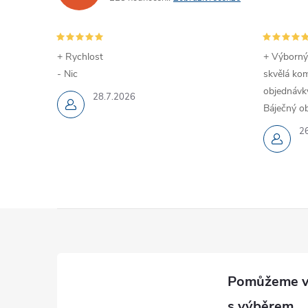
+ Rychlost
+ Výborný
- Nic
skvělá kom
objednávky
28.7.2026
Báječný ob
2
i
Z
á
p