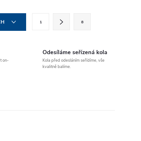
bocích jsou...
S
CH
1
8
t
r
á
Odesíláme seřízená kola
n
t on-
Kola před odesláním seřídíme, vše
k
kvalitně balíme.
o
v
á
n
í