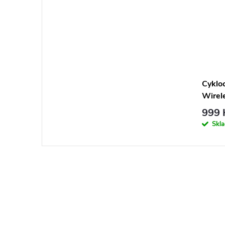
Cyklo
Wirel
999 
Skl