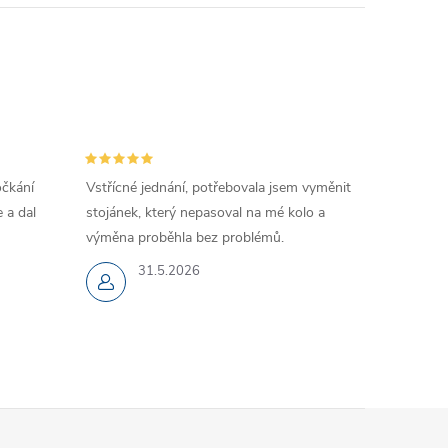
očkání
Vstřícné jednání, potřebovala jsem vyměnit
 a dal
stojánek, který nepasoval na mé kolo a
výměna proběhla bez problémů.
31.5.2026