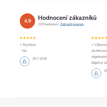
Hodnocení zákazníků
4,9
228 hodnocení
Zobrazit recenze
+ Rychlost
+ Výborný
- Nic
skvělá kom
objednávky
28.7.2026
Báječný ob
2
Z