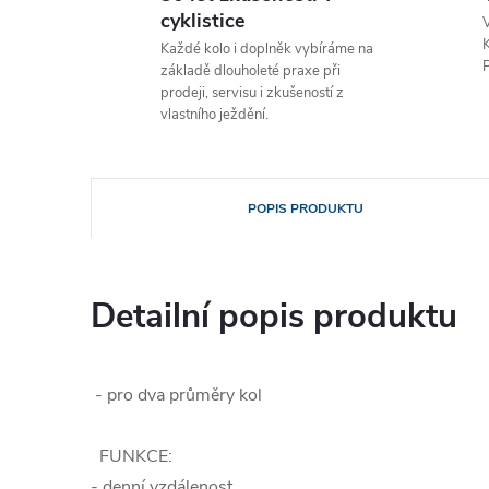
cyklistice
V
K
Každé kolo i doplněk vybíráme na
P
základě dlouholeté praxe při
prodeji, servisu i zkušeností z
vlastního ježdění.
POPIS PRODUKTU
Detailní popis produktu
- pro dva průměry kol
FUNKCE:
- denní vzdálenost