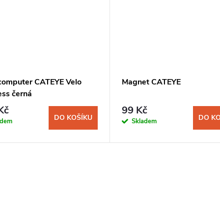
computer CATEYE Velo
Magnet CATEYE
ess černá
Kč
99 Kč
DO KOŠÍKU
DO KO
adem
Skladem