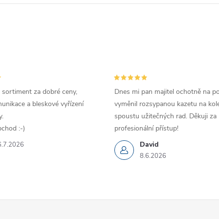
 sortiment za dobré ceny,
Dnes mi pan majitel ochotně na p
unikace a bleskové vyřízení
vyměnil rozsypanou kazetu na kole
.
spoustu užitečných rad. Děkuji za
chod :-)
profesionální přístup!
David
6.7.2026
8.6.2026