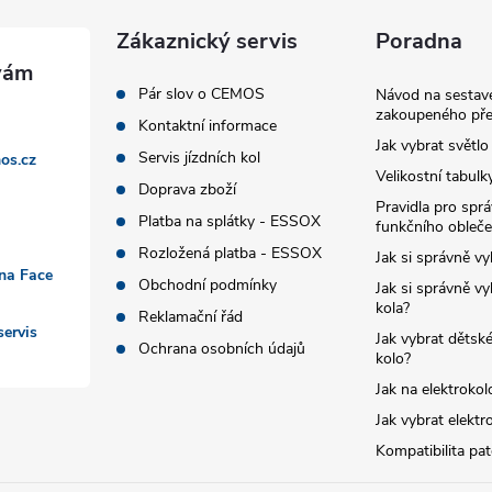
Zákaznický servis
Poradna
Pár slov o CEMOS
Návod na sestave
zakoupeného pře
Kontaktní informace
Jak vybrat světlo
Servis jízdních kol
os.cz
Velikostní tabulk
Doprava zboží
Pravidla pro spr
Platba na splátky - ESSOX
funkčního obleče
Rozložená platba - ESSOX
Jak si správně vy
 na Face
Obchodní podmínky
Jak si správně vy
kola?
Reklamační řád
ervis
Jak vybrat dětské
Ochrana osobních údajů
kolo?
Jak na elektrokol
Jak vybrat elektr
Kompatibilita pa