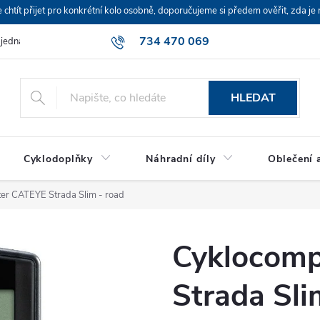
ít přijet pro konkrétní kolo osobně, doporučujeme si předem ověřit, zda je 
734 470 069
bjednávka
HLEDAT
Cyklodoplňky
Náhradní díly
Oblečení a
er CATEYE Strada Slim - road
Cyklocomp
Strada Sli