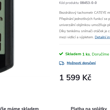
Kód produktu:
08453-0-0
Bezdrátový tachometr CATEYE m
Přepínání jednotlivých funkcí se 
univerzální objímkou umožňuje př
Díky tenkému snímači otáček je co
mezi vidlicí a výpletem.
Detailní 
Skladem
1 ks
Možnosti doručení
1 599 Kč
Měrná
cena:
Vše máme skladem
Platba na splátky