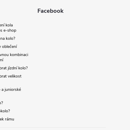
Facebook
ní kola
s e-shop
 na kolo?
y oblečení
ávnou kombinaci
ní
brat jízdní kolo?
brat velikost
 a juniorské
o?
okolo?
tek rámu