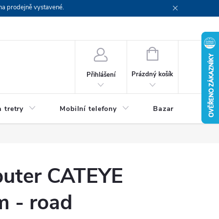
na prodejně vystavené.
NÁKUPNÍ
KOŠÍK
Prázdný košík
Přihlášení
 tretry
Mobilní telefony
Bazar
Servis
uter CATEYE
m - road