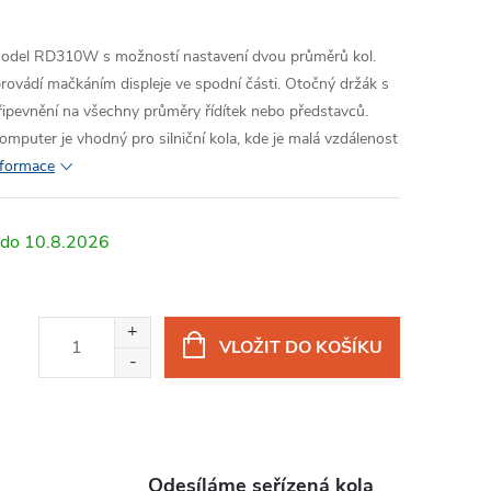
odel RD310W s možností nastavení dvou průměrů kol.
provádí mačkáním displeje ve spodní části. Otočný držák s
ipevnění na všechny průměry řídítek nebo představců.
mputer je vhodný pro silniční kola, kde je malá vzdálenost
informace
10.8.2026
VLOŽIT DO KOŠÍKU
Odesíláme seřízená kola