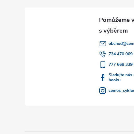
á
p
a
obchod
@
cem
t
734 470 069
777 668 339
í
Sledujte nás
booku
cemos_cyklos