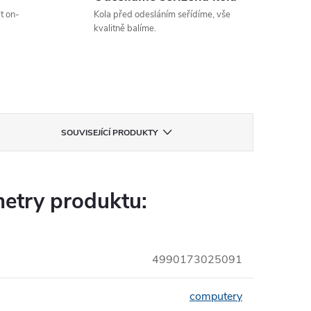
t on-
Kola před odesláním seřídíme, vše
kvalitně balíme.
SOUVISEJÍCÍ PRODUKTY
etry produktu:
4990173025091
computery