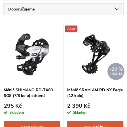
Ř
Doporučujeme
a
Nejlevnější
V
Akce
Nejdražší
z
ý
Nejprodávanější
e
p
Abecedně
n
i
–20 %
2 990 Kč
í
s
Měnič SHIMANO RD-TX80
Měnič SRAM AM RD NX Eagle
p
SGS (7/8 kolo) stříbrná
(12 kolo)
p
r
295 Kč
2 390 Kč
r
Skladem
Skladem
o