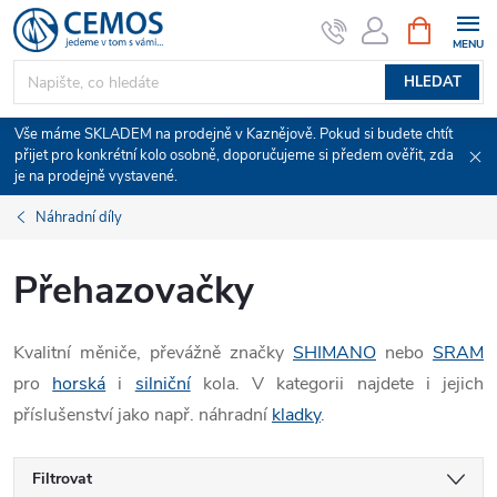
Přejít
NÁKUPNÍ
KOŠÍK
na
obsah
HLEDAT
Vše máme SKLADEM na prodejně v Kaznějově. Pokud si budete chtít
přijet pro konkrétní kolo osobně, doporučujeme si předem ověřit, zda
je na prodejně vystavené.
Náhradní díly
Přehazovačky
Kvalitní měniče, převážně značky
SHIMANO
nebo
SRAM
pro
horská
i
silniční
kola. V kategorii najdete i jejich
příslušenství jako např. náhradní
kladky
.
Filtrovat