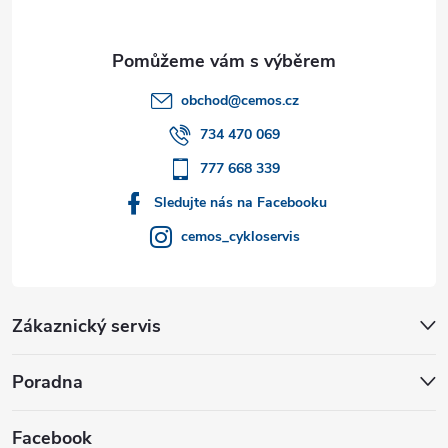
a
t
obchod
@
cemos.cz
í
734 470 069
777 668 339
Sledujte nás na Facebooku
cemos_cykloservis
Zákaznický servis
Poradna
Facebook