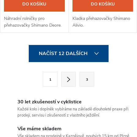
DO KOŠÍKU
DO KOŠÍKU
Náhradní rolničky pro
Kladka přehazovačky Shimano
přehazovačky Shimano Deore.
Alivio.
O
NAČÍST 12 DALŠÍCH
v
l
S
1
3
t
á
r
d
á
30 let zkušeností v cyklistice
a
n
Každé kolo i doplněk vybíráme na základě dlouholeté praxe při
prodeji, servisu i zkušeností z vlastního ježdění.
k
c
o
Vše máme skladem
í
v
Vše skladem na prodejně v Kaznějově, pouhých 15 km od Plzně.