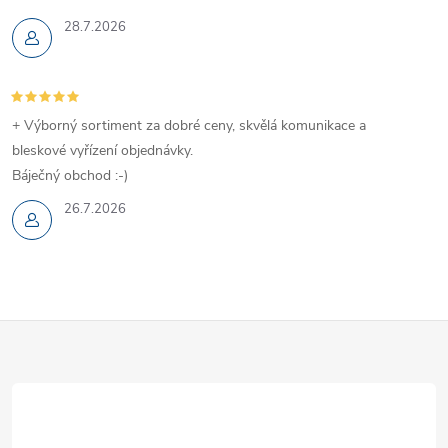
28.7.2026
+ Výborný sortiment za dobré ceny, skvělá komunikace a
bleskové vyřízení objednávky.
Báječný obchod :-)
26.7.2026
Z
á
p