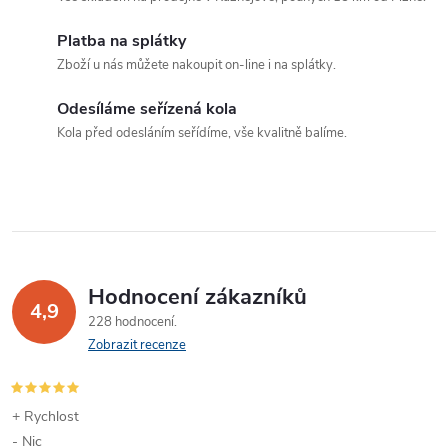
á
p
Platba na splátky
n
Zboží u nás můžete nakoupit on-line i na splátky.
r
í
v
Odesíláme seřízená kola
Kola před odesláním seřídíme, vše kvalitně balíme.
k
y
v
ý
Hodnocení zákazníků
p
4,9
228 hodnocení
Zobrazit recenze
i
s
+ Rychlost
u
- Nic