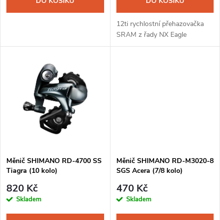
o
DO KOŠÍKU
DO KOŠÍKU
d
d
12ti rychlostní přehazovačka
u
SRAM z řady NX Eagle
u
k
k
t
t
ů
ů
Měnič SHIMANO RD-4700 SS
Měnič SHIMANO RD-M3020-8
Tiagra (10 kolo)
SGS Acera (7/8 kolo)
820 Kč
470 Kč
Skladem
Skladem