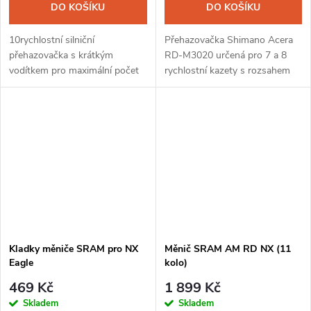
DO KOŠÍKU
DO KOŠÍKU
10rychlostní silniční
Přehazovačka Shimano Acera
přehazovačka s krátkým
RD-M3020 určená pro 7 a 8
vodítkem pro maximální počet
rychlostní kazety s rozsahem
28 zubů. Hladké řazení s
min. 11 a max. 40 zubů.
minimální ovládací silou. Určeno
pro přímou montáž.
Kladky měniče SRAM pro NX
Měnič SRAM AM RD NX (11
Eagle
kolo)
469 Kč
1 899 Kč
Skladem
Skladem