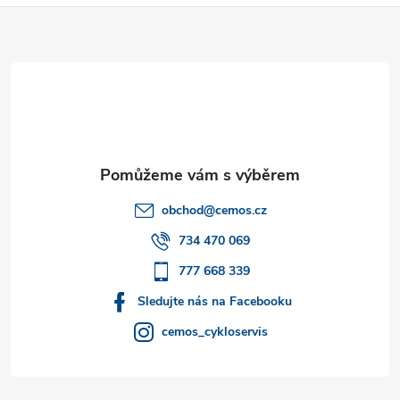
Z
á
p
a
t
obchod
@
cemos.cz
í
734 470 069
777 668 339
Sledujte nás na Facebooku
cemos_cykloservis