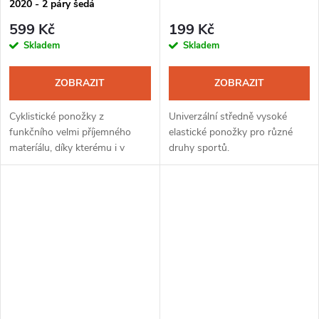
2020 - 2 páry šedá
599 Kč
199 Kč
Skladem
Skladem
ZOBRAZIT
ZOBRAZIT
Cyklistické ponožky z
Univerzální středně vysoké
funkčního velmi příjemného
elastické ponožky pro různé
materíálu, díky kterému i v
druhy sportů.
náročných klimatických
podmínkách na nohou nestudí.