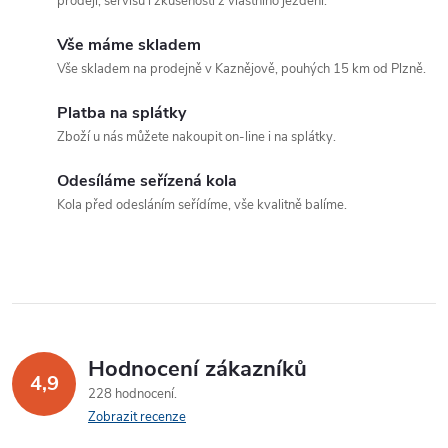
prodeji, servisu i zkušeností z vlastního ježdění.
k
c
o
Vše máme skladem
í
v
Vše skladem na prodejně v Kaznějově, pouhých 15 km od Plzně.
á
p
Platba na splátky
n
Zboží u nás můžete nakoupit on-line i na splátky.
r
í
v
Odesíláme seřízená kola
Kola před odesláním seřídíme, vše kvalitně balíme.
k
y
v
ý
Hodnocení zákazníků
p
4,9
228 hodnocení
Zobrazit recenze
i