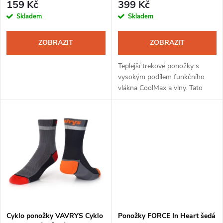
r
159 Kč
399 Kč
r
Skladem
Skladem
o
o
ZOBRAZIT
ZOBRAZIT
d
d
Teplejší trekové ponožky s
u
vysokým podílem funkčního
vlákna CoolMax a vlny. Tato
u
ponožka je díky unikátnímu
k
složení a kombinaci materiálů
k
ideální pro dlouhodobé nošení
t
bez...
t
ů
ů
Cyklo ponožky VAVRYS Cyklo
Ponožky FORCE In Heart šedá