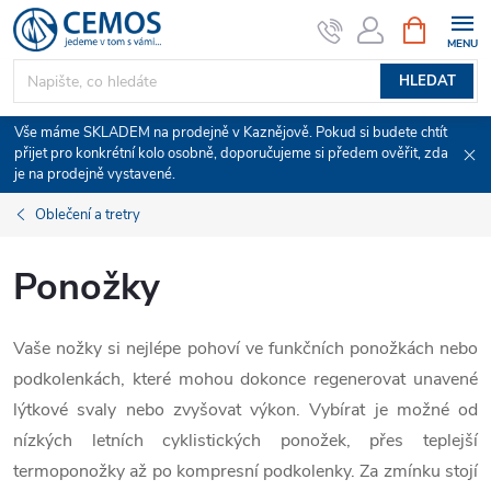
Přejít
NÁKUPNÍ
KOŠÍK
na
obsah
HLEDAT
Vše máme SKLADEM na prodejně v Kaznějově. Pokud si budete chtít
přijet pro konkrétní kolo osobně, doporučujeme si předem ověřit, zda
je na prodejně vystavené.
Oblečení a tretry
Ponožky
Vaše nožky si nejlépe pohoví ve funkčních ponožkách nebo
podkolenkách, které mohou dokonce regenerovat unavené
lýtkové svaly nebo zvyšovat výkon. Vybírat je možné od
nízkých letních cyklistických ponožek, přes teplejší
termoponožky až po kompresní podkolenky. Za zmínku stojí