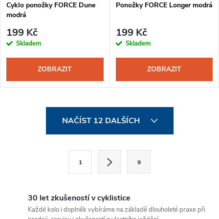
Cyklo ponožky FORCE Dune
Ponožky FORCE Longer modrá
modrá
199 Kč
199 Kč
Skladem
Skladem
ZOBRAZIT
ZOBRAZIT
O
NAČÍST 12 DALŠÍCH
v
l
S
1
9
t
á
r
d
á
30 let zkušeností v cyklistice
a
n
Každé kolo i doplněk vybíráme na základě dlouholeté praxe při