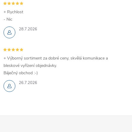
s
+ Rychlost
u
- Nic
28.7.2026
+ Výborný sortiment za dobré ceny, skvělá komunikace a
bleskové vyřízení objednávky.
Báječný obchod :-)
26.7.2026
Z