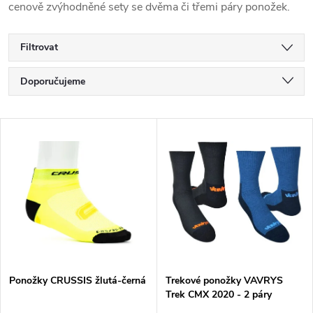
cenově zvýhodněné sety se dvěma či třemi páry ponožek.
Filtrovat
Ř
Doporučujeme
a
Nejlevnější
V
Nejdražší
z
ý
Nejprodávanější
e
p
Abecedně
n
i
í
s
Ponožky CRUSSIS žlutá-černá
Trekové ponožky VAVRYS
p
Trek CMX 2020 - 2 páry
p
modrá-černá