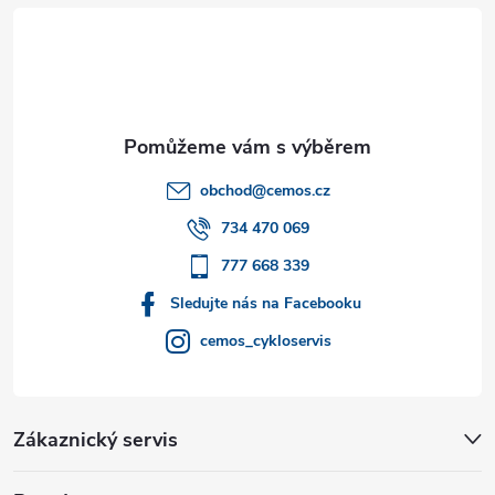
á
p
a
t
obchod
@
cemos.cz
í
734 470 069
777 668 339
Sledujte nás na Facebooku
cemos_cykloservis
Zákaznický servis