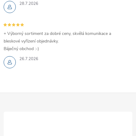
28.7.2026
+ Výborný sortiment za dobré ceny, skvělá komunikace a
bleskové vyřízení objednávky.
Báječný obchod :-)
26.7.2026
Z
á
p