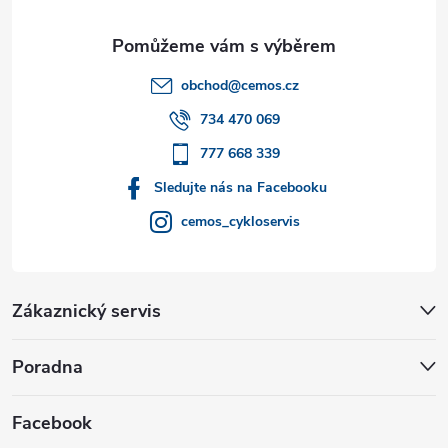
a
t
obchod
@
cemos.cz
í
734 470 069
777 668 339
Sledujte nás na Facebooku
cemos_cykloservis
Zákaznický servis
Poradna
Facebook