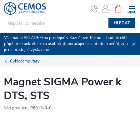
Přejít
NÁKUPNÍ
KOŠÍK
na
obsah
HLEDAT
Vše máme SKLADEM na prodejně v Kaznějově. Pokud si budete chtít
přijet pro konkrétní kolo osobně, doporučujeme si předem ověřit, zda
je na prodejně vystavené.
Cyklocomputery
Magnet SIGMA Power k
DTS, STS
Kód produktu:
08913-0-0