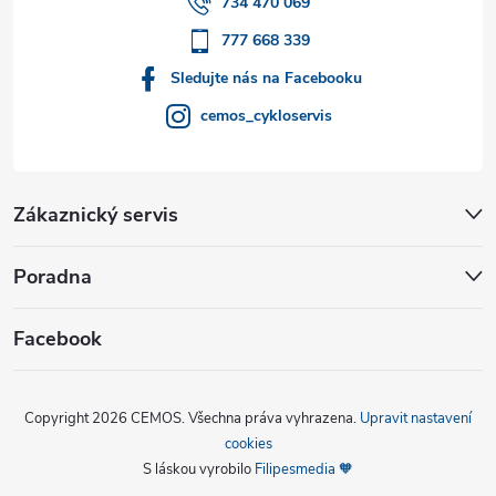
í
734 470 069
777 668 339
Sledujte nás na Facebooku
cemos_cykloservis
Zákaznický servis
Poradna
Facebook
Copyright 2026
CEMOS
. Všechna práva vyhrazena.
Upravit nastavení
cookies
S láskou vyrobilo
Filipesmedia 🧡