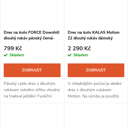
Dres na kolo FORCE Downhill
Dres na kolo KALAS Motion
dlouhý rukáv pánský černá-
Z2 dlouhý rukáv dámský
bílá-šedá
černá-růžová
799 Kč
2 290 Kč
Skladem
Skladem
ZOBRAZIT
ZOBRAZIT
Pánský cyklo dres s dlouhým
V chladnějším počasí je ideální
rukávem volného střihu vhodný
dres s dlouhým rukávem
na trailové ježdění. Funkční
Motion. Na výrobu je použitý
materiál skvěle odvede pot, je
zateplený a počesaný materiál,
vzdušný a rychleschnoucí.
který poskytne tepelný komfort
na vyjížďkách. Elegantní
design...