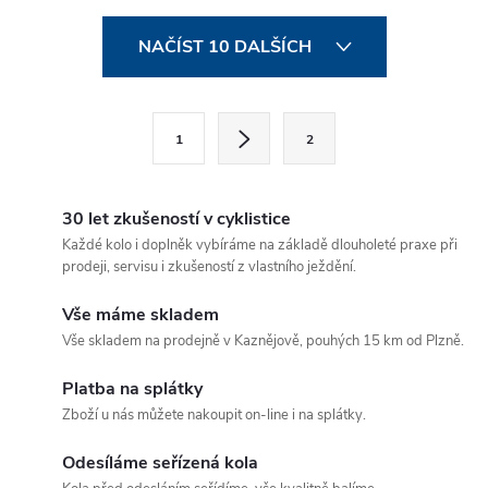
zajistí maximální volnost
O
pohybu.
NAČÍST 10 DALŠÍCH
v
l
S
1
2
t
á
r
d
á
30 let zkušeností v cyklistice
a
n
Každé kolo i doplněk vybíráme na základě dlouholeté praxe při
prodeji, servisu i zkušeností z vlastního ježdění.
k
c
o
Vše máme skladem
í
v
Vše skladem na prodejně v Kaznějově, pouhých 15 km od Plzně.
á
p
Platba na splátky
n
Zboží u nás můžete nakoupit on-line i na splátky.
r
í
v
Odesíláme seřízená kola