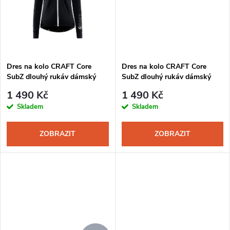
ů
ů
Dres na kolo CRAFT Core
Dres na kolo CRAFT Core
SubZ dlouhý rukáv dámský
SubZ dlouhý rukáv dámský
černá
světlá modrá
1 490 Kč
1 490 Kč
Skladem
Skladem
ZOBRAZIT
ZOBRAZIT