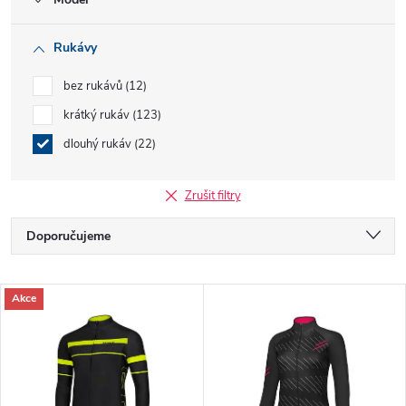
Rukávy
bez rukávů
12
krátký rukáv
123
dlouhý rukáv
22
Zrušit filtry
Ř
Doporučujeme
a
Nejlevnější
V
Akce
Nejdražší
z
ý
Nejprodávanější
e
p
Abecedně