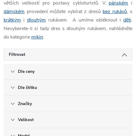
větších velikostí pro postavy cykloturistů. V
pánském
i
dámském
provedení můžete vybírat z dresů
bez rukávů
, s
krátkým
i
dlouhým
rukávem. A umíme obléknout i
děti
.
Nevyberete-li si tady dres s dlouhým rukávem, nahlédněte
do kategorie
mikin
.
Filtrovat
Dle ceny
Dle štítku
Značky
Velikost
Model