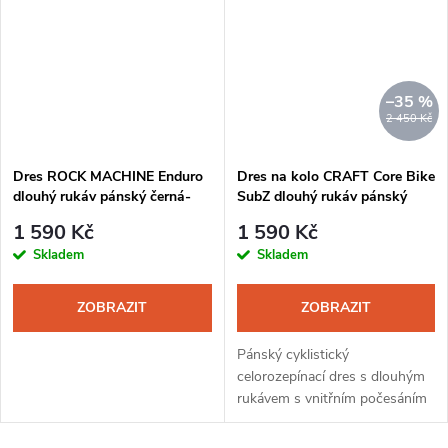
–35 %
2 450 Kč
Dres ROCK MACHINE Enduro
Dres na kolo CRAFT Core Bike
dlouhý rukáv pánský černá-
SubZ dlouhý rukáv pánský
šedá
červená
1 590 Kč
1 590 Kč
Skladem
Skladem
ZOBRAZIT
ZOBRAZIT
Pánský cyklistický
celorozepínací dres s dlouhým
rukávem s vnitřním počesáním
vhodný do chladnějšího počasí.
Zvolený střih a funkční materiál