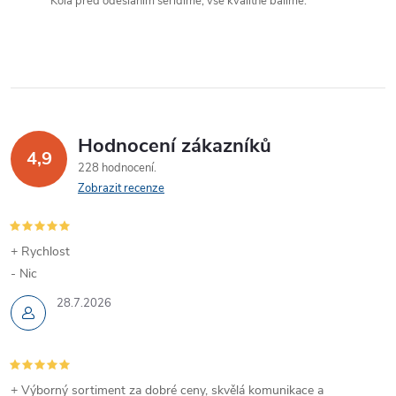
Kola před odesláním seřídíme, vše kvalitně balíme.
k
y
v
ý
Hodnocení zákazníků
p
4,9
228 hodnocení
Zobrazit recenze
i
s
+ Rychlost
u
- Nic
28.7.2026
+ Výborný sortiment za dobré ceny, skvělá komunikace a