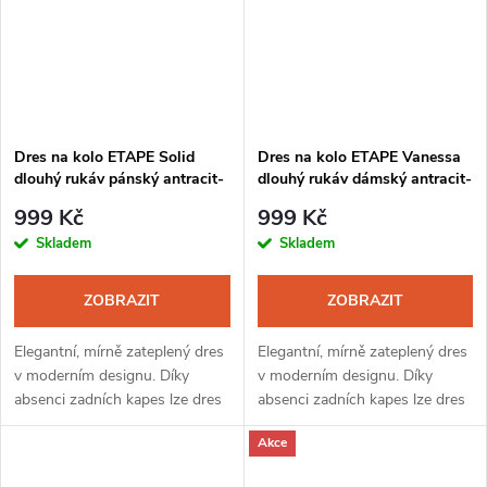
Dres na kolo ETAPE Solid
Dres na kolo ETAPE Vanessa
dlouhý rukáv pánský antracit-
dlouhý rukáv dámský antracit-
žlutá fluo
růžová
999 Kč
999 Kč
Skladem
Skladem
ZOBRAZIT
ZOBRAZIT
Elegantní, mírně zateplený dres
Elegantní, mírně zateplený dres
v moderním designu. Díky
v moderním designu. Díky
absenci zadních kapes lze dres
absenci zadních kapes lze dres
využít jako funkční mikinu na
využít jako funkční mikinu na
Akce
další sportovní aktivity nebo i
další sportovní aktivity nebo i
na civilní nošení.
na civilní nošení.