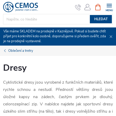
Přejít
NÁKUPNÍ
KOŠÍK
na
obsah
HLEDAT
Vše máme SKLADEM na prodejně v Kaznějově. Pokud si budete chtít
přijet pro konkrétní kolo osobně, doporučujeme si předem ověřit, zda
je na prodejně vystavené.
Oblečení a tretry
Dresy
Cyklistické dresy jsou vyrobené z funkčních materiálů, které
rychle schnou a nestudí. Předností většiny dresů jsou
úložné kapsy na zádech, častým prvkem je dlouhý,
celorozepínací zip. V nabídce najdete jak sportovní dresy
úzkého slim střihu (na tělo), tak i dresy volnějšího střihu a i