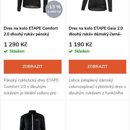
n
i
–13 %
1 490 Kč
í
s
Dres na kolo ETAPE Comfort
Dres na kolo ETAPE Gaia 2.0
p
2.0 dlouhý rukáv pánský
dlouhý rukáv dámský černá-
p
černá-žlutá fluo
růžová
r
1 290 Kč
1 190 Kč
r
Skladem
Skladem
o
o
ZOBRAZIT
ZOBRAZIT
d
d
Pánský cyklistický dres ETAPE
Lehce zateplený dámský
u
Comfort 2.0 s dlouhým
celorozepínací cyklistický dres s
rukávem je ideální volbou pro
dlouhým rukávem z funkčního
u
chladnější dny od jara do
materiálu se třemi zadními
k
podzimu. Materiál MicroCool
kapsami. Dres je vhodný jako
k
poskytuje příjemný tepelný
druhá vrstva do chladnějšího
t
komfort a...
jarního...
t