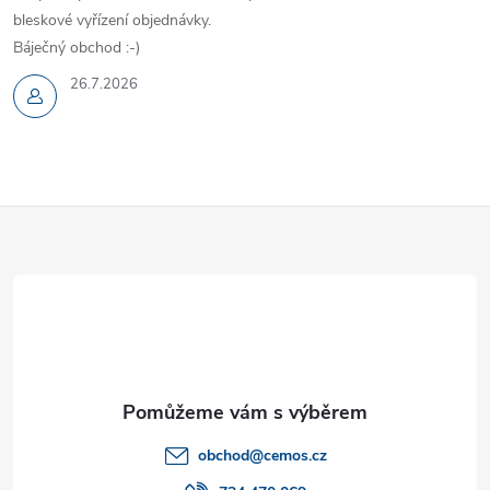
bleskové vyřízení objednávky.
Báječný obchod :-)
26.7.2026
Z
á
p
a
t
obchod
@
cemos.cz