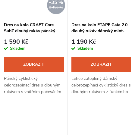
–35 %
2 450 Kč
Dres na kolo CRAFT Core
Dres na kolo ETAPE Gaia 2.0
SubZ dlouhý rukáv pánský
dlouhý rukáv dámský mint-
modrá
černá
1 590 Kč
1 190 Kč
Skladem
Skladem
ZOBRAZIT
ZOBRAZIT
Pánský cyklistický
Lehce zateplený dámský
celorozepínací dres s dlouhým
celorozepínací cyklistický dres s
rukávem s vnitřním počesáním
dlouhým rukávem z funkčního
vhodný do chladnějšího počasí.
materiálu se třemi zadními
Zvolený střih a funkční materiál
kapsami. Dres je vhodný jako
zajistí maximální volnost
druhá vrstva do chladnějšího
pohybu.
jarního...