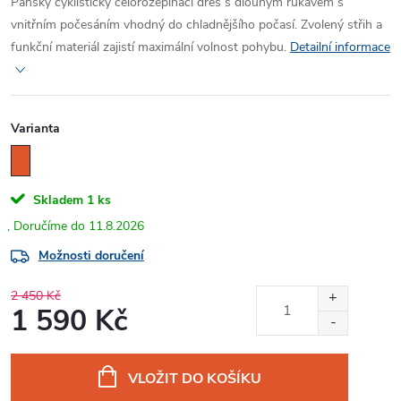
Pánský cyklistický celorozepínací dres s dlouhým rukávem s
vnitřním počesáním vhodný do chladnějšího počasí. Zvolený střih a
funkční materiál zajistí maximální volnost pohybu.
Detailní informace
Varianta
Skladem
1 ks
11.8.2026
Možnosti doručení
2 450 Kč
1 590 Kč
Měrná
cena:
VLOŽIT DO KOŠÍKU