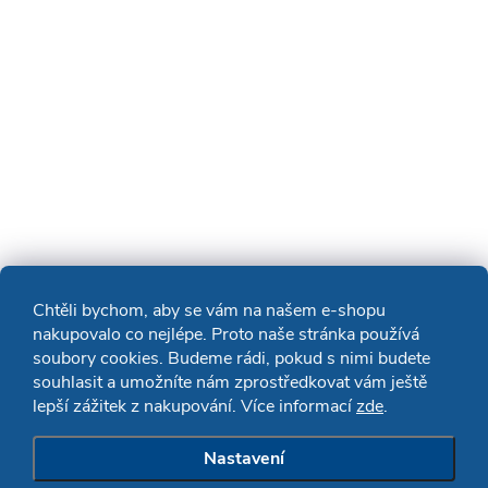
Chtěli bychom, aby se vám na našem e-shopu
nakupovalo co nejlépe. Proto naše stránka používá
soubory cookies. Budeme rádi, pokud s nimi budete
souhlasit a umožníte nám zprostředkovat vám ještě
lepší zážitek z nakupování. Více informací
zde
.
Nastavení