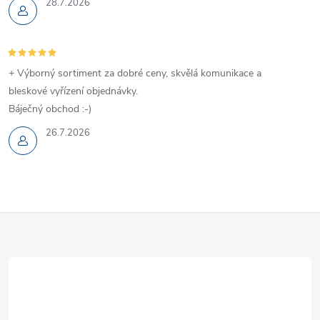
28.7.2026
+ Výborný sortiment za dobré ceny, skvělá komunikace a
bleskové vyřízení objednávky.
Báječný obchod :-)
26.7.2026
Z
á
p