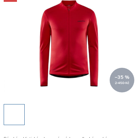
–35 %
2 450 Kč