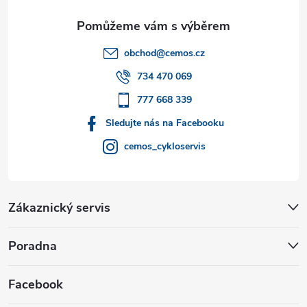
a
t
obchod
@
cemos.cz
í
734 470 069
777 668 339
Sledujte nás na Facebooku
cemos_cykloservis
Zákaznický servis
Poradna
Facebook