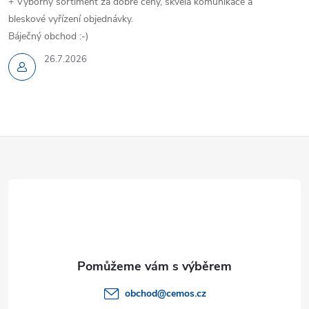
+ Výborný sortiment za dobré ceny, skvělá komunikace a
bleskové vyřízení objednávky.
Báječný obchod :-)
26.7.2026
Z
á
p
a
t
obchod
@
cemos.cz