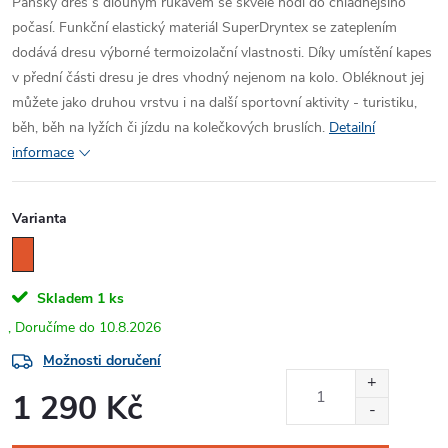
Pánský dres s dlouhým rukávem se skvěle hodí do chladnějšího
počasí. Funkční elastický materiál SuperDryntex se zateplením
dodává dresu výborné termoizolační vlastnosti. Díky umístění kapes
v přední části dresu je dres vhodný nejenom na kolo. Obléknout jej
můžete jako druhou vrstvu i na další sportovní aktivity - turistiku,
běh, běh na lyžích či jízdu na kolečkových bruslích.
Detailní
informace
Varianta
Skladem
1 ks
10.8.2026
Možnosti doručení
1 290 Kč
Měrná