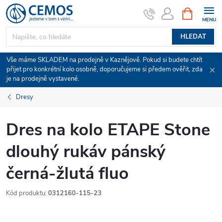
Přejít
NÁKUPNÍ
KOŠÍK
na
obsah
HLEDAT
Vše máme SKLADEM na prodejně v Kaznějově. Pokud si budete chtít
přijet pro konkrétní kolo osobně, doporučujeme si předem ověřit, zda
je na prodejně vystavené.
Dresy
Dres na kolo ETAPE Stone
dlouhý rukáv pánský
černá-žlutá fluo
Kód produktu:
0312160-115-23