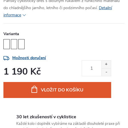
Pánský cyklistický dres s dlouhým rukávem z funkčního materiálu
do chladnějšího jarního, letního či podzimního počasí.
Detailní
informace
Varianta
Možnosti doručení
1 190 Kč
Měrná
cena:
VLOŽIT DO KOŠÍKU
30 let zkušeností v cyklistice
Každé kolo i doplněk vybíráme na základě dlouholeté praxe při