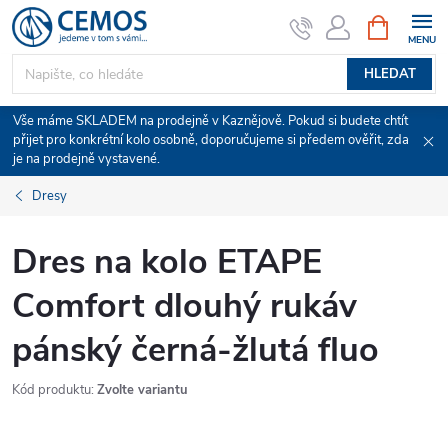
Přejít
NÁKUPNÍ
KOŠÍK
na
obsah
HLEDAT
Vše máme SKLADEM na prodejně v Kaznějově. Pokud si budete chtít
přijet pro konkrétní kolo osobně, doporučujeme si předem ověřit, zda
je na prodejně vystavené.
Dresy
Dres na kolo ETAPE
Comfort dlouhý rukáv
pánský černá-žlutá fluo
Kód produktu:
Zvolte variantu