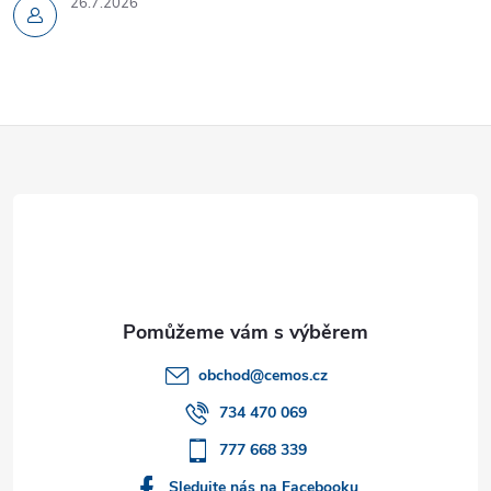
26.7.2026
Z
á
p
a
t
obchod
@
cemos.cz
í
734 470 069
777 668 339
Sledujte nás na Facebooku