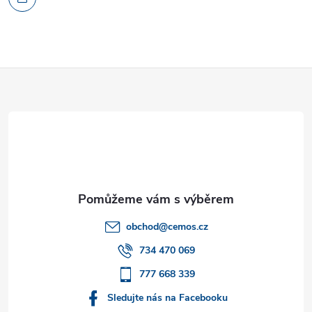
Z
á
p
a
t
obchod
@
cemos.cz
í
734 470 069
777 668 339
Sledujte nás na Facebooku