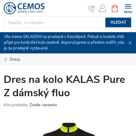
Přejít
NÁKUPNÍ
KOŠÍK
na
obsah
HLEDAT
Vše máme SKLADEM na prodejně v Kaznějově. Pokud si budete chtít
přijet pro konkrétní kolo osobně, doporučujeme si předem ověřit, zda
je na prodejně vystavené.
Dresy
Dres na kolo KALAS Pure
Z dámský fluo
Kód produktu:
Zvolte variantu