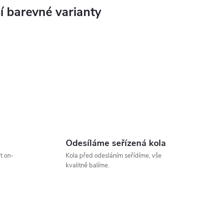
Odesíláme seřízená kola
t on-
Kola před odesláním seřídíme, vše
kvalitně balíme.