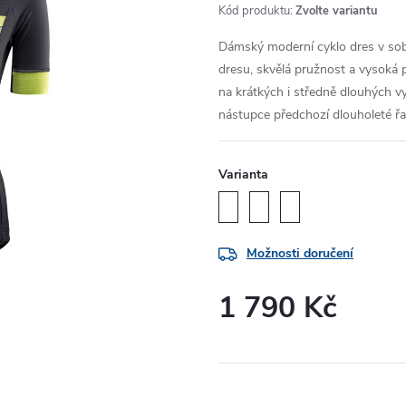
Kód produktu:
Zvolte variantu
Dámský moderní cyklo dres v sobě
dresu, skvělá pružnost a vysoká p
na krátkých i středně dlouhých vy
nástupce předchozí dlouholeté řa
Varianta
Možnosti doručení
1 790 Kč
Měrná
cena: