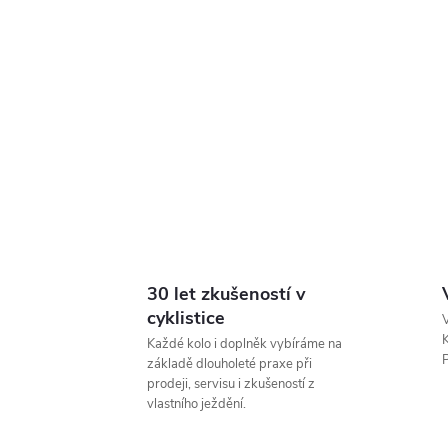
30 let zkušeností v
cyklistice
V
K
Každé kolo i doplněk vybíráme na
P
základě dlouholeté praxe při
prodeji, servisu i zkušeností z
vlastního ježdění.