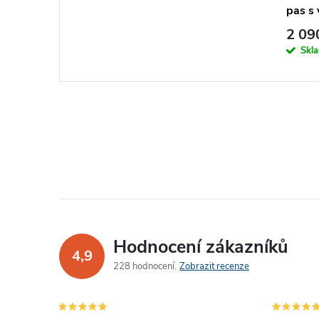
pas s
2 09
Skl
Hodnocení zákazníků
4,9
228 hodnocení
Zobrazit recenze