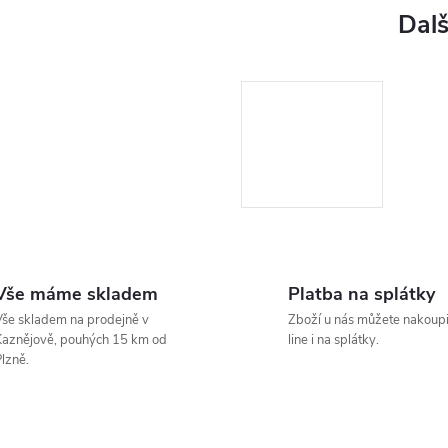
Vše máme skladem
Platba na splátky
še skladem na prodejně v
Zboží u nás můžete nakoupi
aznějově, pouhých 15 km od
line i na splátky.
lzně.