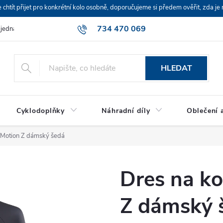
ít přijet pro konkrétní kolo osobně, doporučujeme si předem ověřit, zda je 
734 470 069
bjednávka
HLEDAT
Cyklodoplňky
Náhradní díly
Oblečení a
 Motion Z dámský šedá
Dres na k
Z dámský 