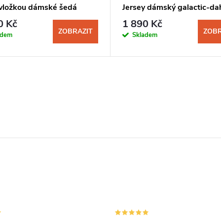
 vložkou dámské šedá
Jersey dámský galactic-dah
0 Kč
1 890 Kč
ZOBRAZIT
ZOBR
adem
Skladem