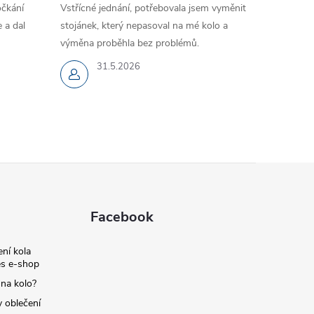
očkání
Vstřícné jednání, potřebovala jsem vyměnit
 a dal
stojánek, který nepasoval na mé kolo a
výměna proběhla bez problémů.
31.5.2026
Facebook
ní kola
s e-shop
 na kolo?
y oblečení