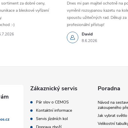
 sortiment za dobré ceny,
Dnes mi pan majitel ochotně na p
unikace a bleskové vyřízení
vyměnil rozsypanou kazetu na kole
.
spoustu užitečných rad. Děkuji za
chod :-)
profesionální přístup!
David
6.7.2026
8.6.2026
Zákaznický servis
Poradna
Pár slov o CEMOS
Návod na sestave
zakoupeného pře
Kontaktní informace
Jak vybrat světlo
Servis jízdních kol
os.cz
Velikostní tabulk
Doprava zboží