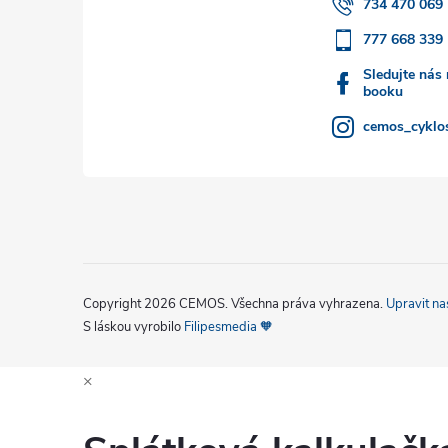
t
734 470 069
777 668 339
í
Sledujte nás
booku
cemos_cyklos
Copyright 2026
CEMOS
. Všechna práva vyhrazena.
Upravit na
S láskou vyrobilo
Filipesmedia 🧡
×