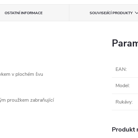
OSTATNÍ INFORMACE
SOUVISEJÍCÍ PRODUKTY
Param
EAN
:
rvkem v plochém švu
Model
:
vým proužkem zabraňující
Rukávy
:
Produkt n