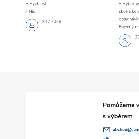
+ Rychlost
+ Výborný
- Nic
skvělá kom
objednávky
28.7.2026
Báječný ob
2
Z
á
p
a
obchod
@
cem