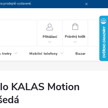
na prodejně vystavené.
NÁKUPNÍ
KOŠÍK
Prázdný košík
Přihlášení
 tretry
Mobilní telefony
Bazar
Servis
olo KALAS Motion
šedá