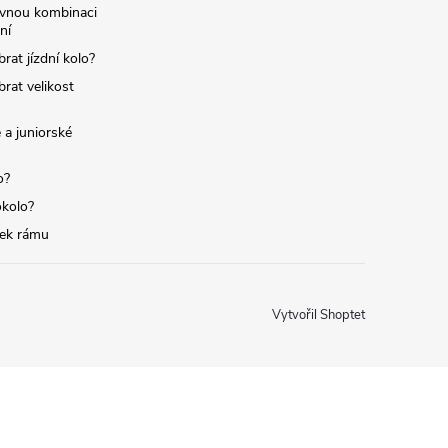
ávnou kombinaci
ní
brat jízdní kolo?
brat velikost
 a juniorské
o?
okolo?
tek rámu
Vytvořil Shoptet