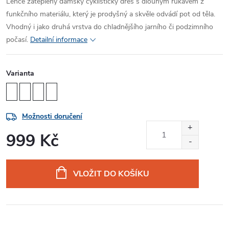
Lehce zateplený dámský cyklistický dres s dlouhým rukávem z
funkčního materiálu, který je prodyšný a skvěle odvádí pot od těla.
Vhodný i jako druhá vrstva do chladnějšího jarního či podzimního
počasí.
Detailní informace
Varianta
Možnosti doručení
999 Kč
Měrná
cena:
VLOŽIT DO KOŠÍKU