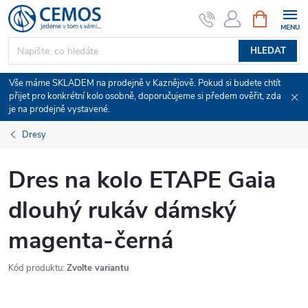
Přejít
NÁKUPNÍ
KOŠÍK
na
obsah
HLEDAT
Vše máme SKLADEM na prodejně v Kaznějově. Pokud si budete chtít
přijet pro konkrétní kolo osobně, doporučujeme si předem ověřit, zda
je na prodejně vystavené.
Dresy
Dres na kolo ETAPE Gaia
dlouhý rukáv dámský
magenta-černá
Kód produktu:
Zvolte variantu