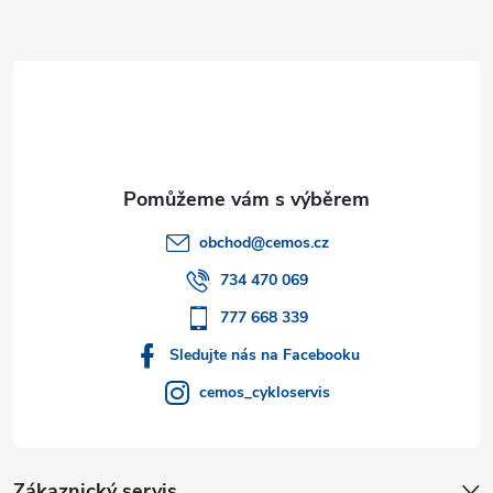
Z
á
p
a
t
obchod
@
cemos.cz
í
734 470 069
777 668 339
Sledujte nás na Facebooku
cemos_cykloservis
Zákaznický servis