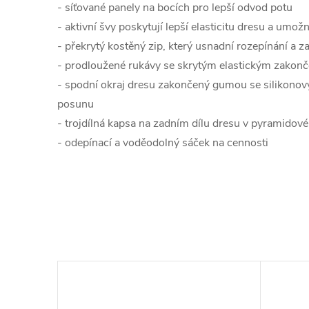
- síťované panely na bocích pro lepší odvod potu
- aktivní švy poskytují lepší elasticitu dresu a umož
- překrytý kostěný zip, který usnadní rozepínání a 
- prodloužené rukávy se skrytým elastickým zakon
- spodní okraj dresu zakončený gumou se silikono
posunu
- trojdílná kapsa na zadním dílu dresu v pyramidové
- odepínací a voděodolný sáček na cennosti