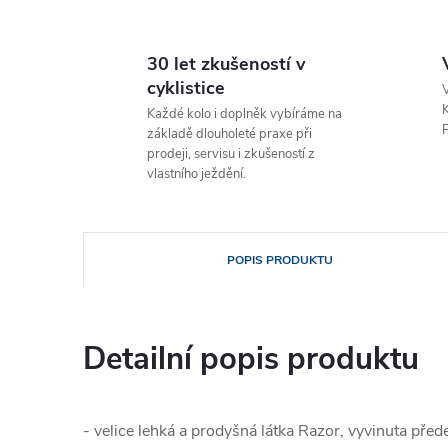
30 let zkušeností v
cyklistice
V
K
Každé kolo i doplněk vybíráme na
P
základě dlouholeté praxe při
prodeji, servisu i zkušeností z
vlastního ježdění.
POPIS PRODUKTU
Detailní popis produktu
- velice lehká a prodyšná látka Razor, vyvinuta pře