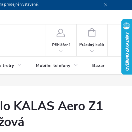
na prodejně vystavené.
NÁKUPNÍ
KOŠÍK
Prázdný košík
Přihlášení
 tretry
Mobilní telefony
Bazar
Servis
olo KALAS Aero Z1
žová