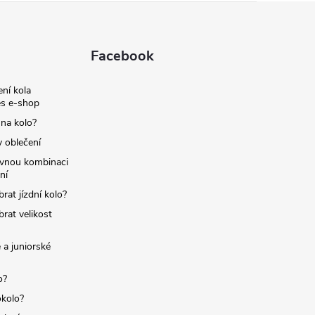
Facebook
ní kola
s e-shop
 na kolo?
y oblečení
ávnou kombinaci
ní
brat jízdní kolo?
brat velikost
 a juniorské
o?
okolo?