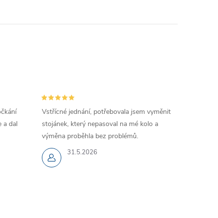
očkání
Vstřícné jednání, potřebovala jsem vyměnit
 a dal
stojánek, který nepasoval na mé kolo a
výměna proběhla bez problémů.
31.5.2026