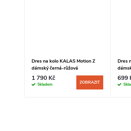
t Jersey
Dres na kolo KALAS Motion Z
Dres 
dámský černá-růžová
dámsk
1 790 Kč
699 
BRAZIT
ZOBRAZIT
Skladem
Skl