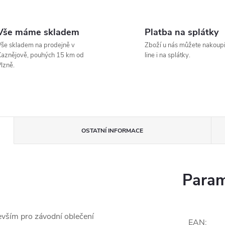
Vše máme skladem
Platba na splátky
še skladem na prodejně v
Zboží u nás můžete nakoupi
aznějově, pouhých 15 km od
line i na splátky.
lzně.
OSTATNÍ INFORMACE
Param
devším pro závodní oblečení
EAN
: