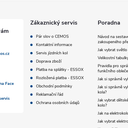
Zákaznický servis
Poradna
Pár slov o CEMOS
Návod na sestave
zakoupeného pře
Kontaktní informace
Jak vybrat světlo
Servis jízdních kol
os.cz
Velikostní tabulk
Doprava zboží
Pravidla pro spr
Platba na splátky - ESSOX
funkčního obleče
Rozložená platba - ESSOX
Jak si správně vy
 na Face
Obchodní podmínky
Jak si správně vy
kola?
Reklamační řád
ervis
Jak vybrat dětské
Ochrana osobních údajů
kolo?
Jak na elektrokol
Jak vybrat elektr