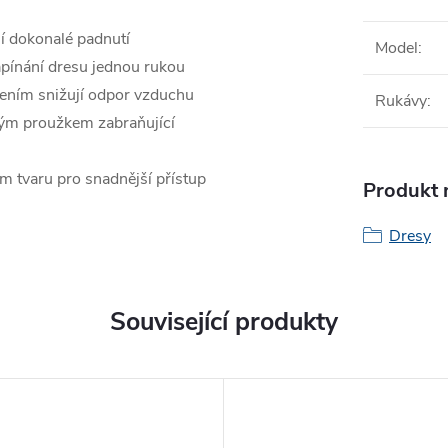
ní dokonalé padnutí
Model
:
zapínání dresu jednou rukou
čením snižují odpor vzduchu
Rukávy
:
vým proužkem zabraňující
m tvaru pro snadnější přístup
Produkt n
Dresy
Související produkty