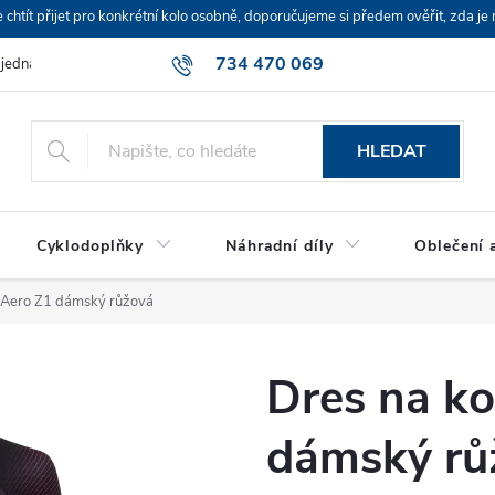
ít přijet pro konkrétní kolo osobně, doporučujeme si předem ověřit, zda je 
734 470 069
bjednávka
HLEDAT
Cyklodoplňky
Náhradní díly
Oblečení a
 Aero Z1 dámský růžová
Dres na k
dámský rů