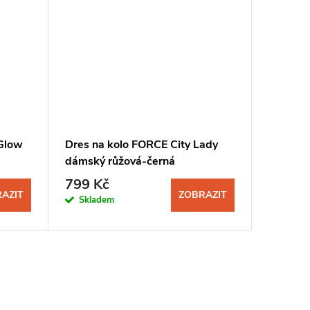
 Glow
Dres na kolo FORCE City Lady
Dres na
dámský růžová-černá
dámský 
799 Kč
1 350
AZIT
ZOBRAZIT
Skladem
Sklad