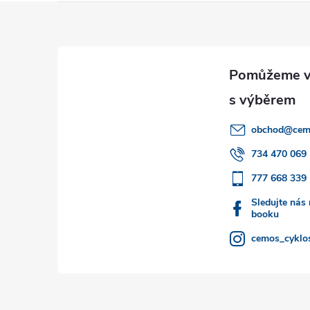
Z
á
p
a
obchod
@
cem
t
734 470 069
777 668 339
í
Sledujte nás
booku
cemos_cyklos