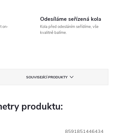
Odesíláme seřízená kola
t on-
Kola před odesláním seřídíme, vše
kvalitně balíme.
SOUVISEJÍCÍ PRODUKTY
etry produktu:
8591851446434