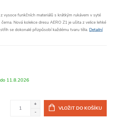
s z vysoce funkčních materiálů s krátkým rukávem v syté
černa. Nová kolekce dresu AERO Z1 je ušita z velice lehké
střih se dokonalé přizpůsobí každému tvaru těla.
Detailní
11.8.2026
VLOŽIT DO KOŠÍKU