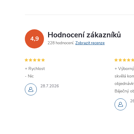
Hodnocení zákazníků
4,9
228 hodnocení
Zobrazit recenze
+ Rychlost
+ Výborný
- Nic
skvělá kom
objednávky
28.7.2026
Báječný ob
2