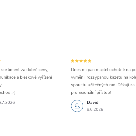
 sortiment za dobré ceny,
Dnes mi pan majitel ochotně na p
unikace a bleskové vyřízení
vyměnil rozsypanou kazetu na kole
.
spoustu užitečných rad. Děkuji za
chod :-)
profesionální přístup!
David
6.7.2026
8.6.2026