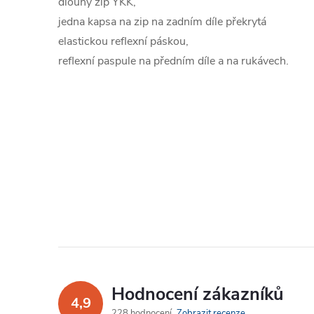
dlouhý zip YKK,
jedna kapsa na zip na zadním díle překrytá
elastickou reflexní páskou,
reflexní paspule na předním díle a na rukávech.
Hodnocení zákazníků
4,9
228 hodnocení
Zobrazit recenze