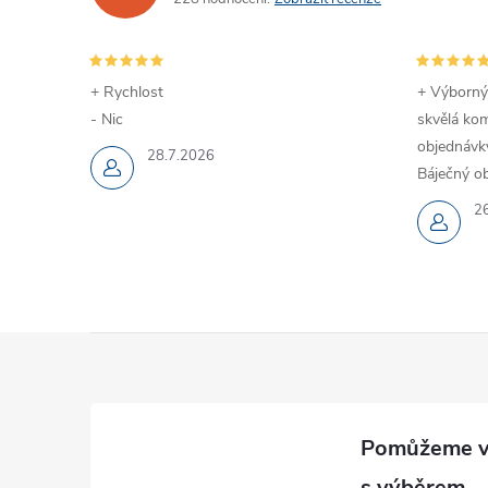
+ Rychlost
+ Výborný
- Nic
skvělá kom
objednávky
28.7.2026
Báječný ob
2
Z
á
p