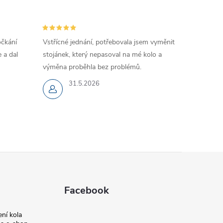
očkání
Vstřícné jednání, potřebovala jsem vyměnit
 a dal
stojánek, který nepasoval na mé kolo a
výměna proběhla bez problémů.
31.5.2026
Facebook
ní kola