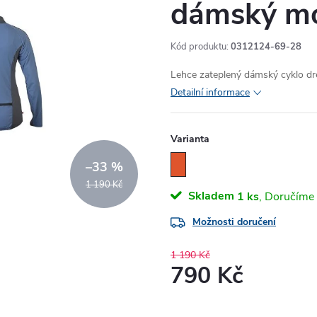
dámský m
Kód produktu:
0312124-69-28
Lehce zateplený dámský cyklo dr
Detailní informace
Varianta
–33 %
1 190 Kč
Skladem
1 ks
Možnosti doručení
1 190 Kč
790 Kč
Měrná
cena: