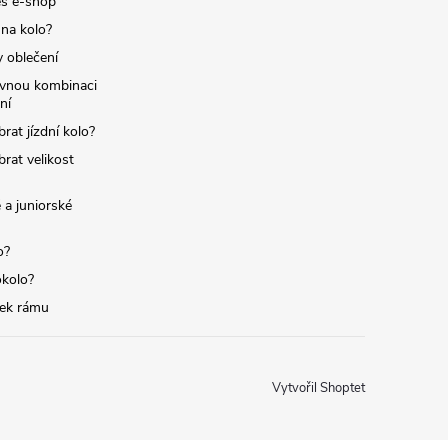
s e-shop
 na kolo?
y oblečení
ávnou kombinaci
ní
brat jízdní kolo?
brat velikost
 a juniorské
o?
okolo?
tek rámu
Vytvořil Shoptet