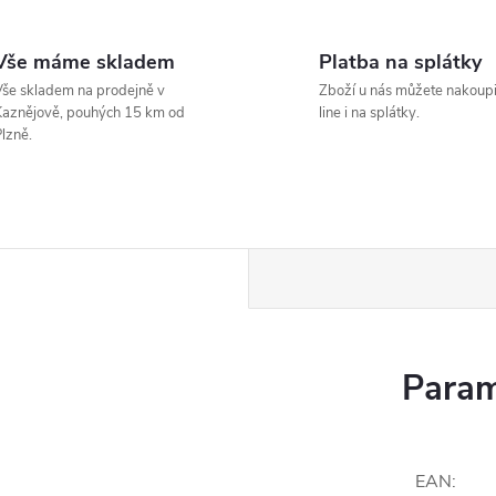
Vše máme skladem
Platba na splátky
še skladem na prodejně v
Zboží u nás můžete nakoupi
aznějově, pouhých 15 km od
line i na splátky.
lzně.
Param
EAN
: