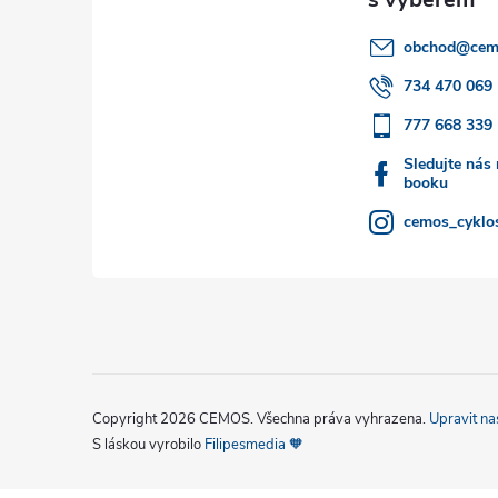
a
obchod
@
cem
t
734 470 069
777 668 339
í
Sledujte nás
booku
cemos_cyklos
Copyright 2026
CEMOS
. Všechna práva vyhrazena.
Upravit na
S láskou vyrobilo
Filipesmedia 🧡