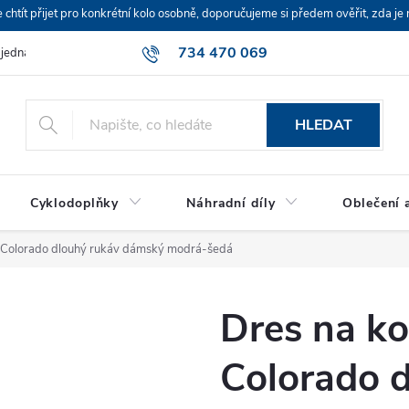
ít přijet pro konkrétní kolo osobně, doporučujeme si předem ověřit, zda je 
734 470 069
bjednávka
HLEDAT
Cyklodoplňky
Náhradní díly
Oblečení a
 Colorado dlouhý rukáv dámský modrá-šedá
Dres na k
Colorado 