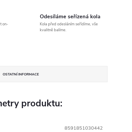
Odesíláme seřízená kola
t on-
Kola před odesláním seřídíme, vše
kvalitně balíme.
OSTATNÍ INFORMACE
etry produktu:
8591851030442