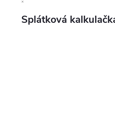
×
Splátková kalkulač