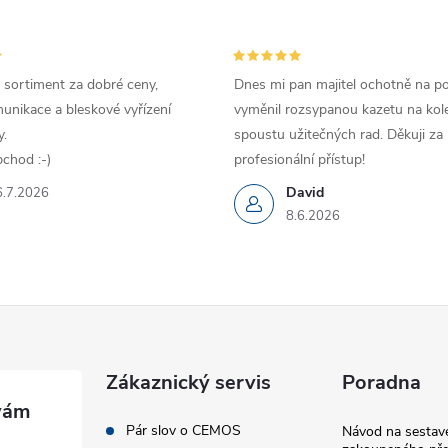
 sortiment za dobré ceny,
Dnes mi pan majitel ochotně na p
unikace a bleskové vyřízení
vyměnil rozsypanou kazetu na kole
.
spoustu užitečných rad. Děkuji za
chod :-)
profesionální přístup!
David
6.7.2026
8.6.2026
Zákaznický servis
Poradna
Pár slov o CEMOS
Návod na sestave