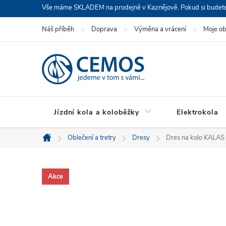
Přejít
Vše máme SKLADEM na prodejně v Kaznějově. Pokud si budete cht
na
Náš příběh
Doprava
Výměna a vrácení
Moje o
obsah
Jízdní kola a koloběžky
Elektrokola
Oblečení a tretry
Dresy
Dres na kolo KALAS
Domů
Akce