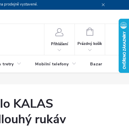
na prodejně vystavené.
NÁKUPNÍ
KOŠÍK
Prázdný košík
Přihlášení
 tretry
Mobilní telefony
Bazar
Servis
olo KALAS
dlouhý rukáv