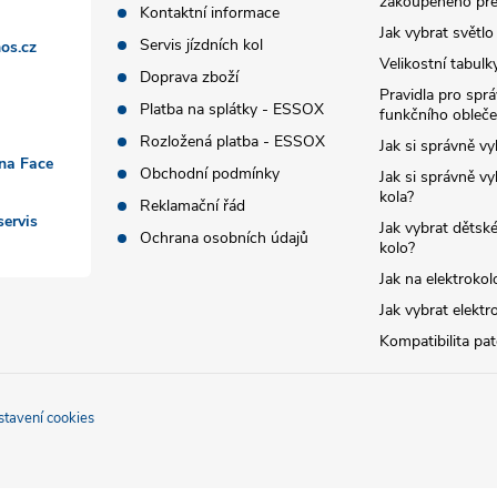
zakoupeného pře
Kontaktní informace
Jak vybrat světlo
Servis jízdních kol
os.cz
Velikostní tabulk
Doprava zboží
Pravidla pro spr
Platba na splátky - ESSOX
funkčního obleče
Rozložená platba - ESSOX
Jak si správně vy
 na Face
Obchodní podmínky
Jak si správně vy
kola?
Reklamační řád
ervis
Jak vybrat dětské
Ochrana osobních údajů
kolo?
Jak na elektrokol
Jak vybrat elektr
Kompatibilita pa
stavení cookies