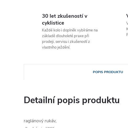
30 let zkušeností v
cyklistice
V
K
Každé kolo i doplněk vybíráme na
P
základě dlouholeté praxe při
prodeji, servisu i zkušeností z
vlastního ježdění.
POPIS PRODUKTU
Detailní popis produktu
raglánový rukáv,