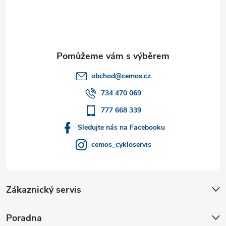
p
a
t
obchod
@
cemos.cz
í
734 470 069
777 668 339
Sledujte nás na Facebooku
cemos_cykloservis
Zákaznický servis
Poradna