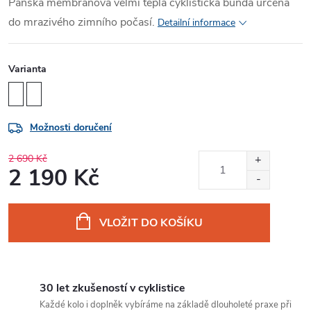
Pánská membránová velmi teplá cyklistická bunda určená
do mrazivého zimního počasí.
Detailní informace
Varianta
Možnosti doručení
2 690 Kč
2 190 Kč
Měrná
cena:
VLOŽIT DO KOŠÍKU
30 let zkušeností v cyklistice
Každé kolo i doplněk vybíráme na základě dlouholeté praxe při