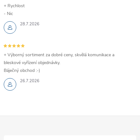
+ Rychlost
- Nic
28.7.2026
+ Výborný sortiment za dobré ceny, skvělá komunikace a
bleskové vyřízení objednávky.
Báječný obchod :-)
26.7.2026
Z
á