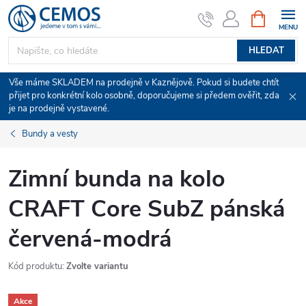
Přejít
NÁKUPNÍ
KOŠÍK
na
obsah
HLEDAT
Vše máme SKLADEM na prodejně v Kaznějově. Pokud si budete chtít
přijet pro konkrétní kolo osobně, doporučujeme si předem ověřit, zda
je na prodejně vystavené.
Bundy a vesty
Zimní bunda na kolo
CRAFT Core SubZ pánská
červená-modrá
Kód produktu:
Zvolte variantu
Akce