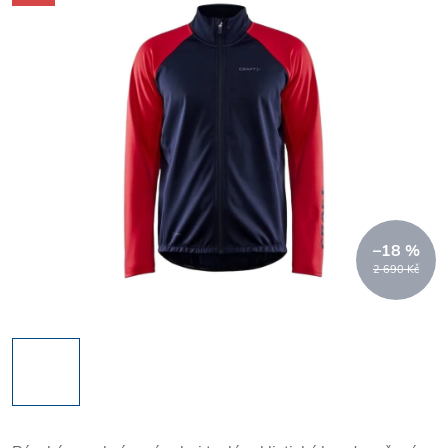
–18 %
2 690 Kč