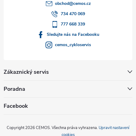
t
obchod
@
cemos.cz
í
734 470 069
777 668 339
Sledujte nás na Facebooku
cemos_cykloservis
Zákaznický servis
Poradna
Facebook
Copyright 2026
CEMOS
. Všechna práva vyhrazena.
Upravit nastavení
cookies