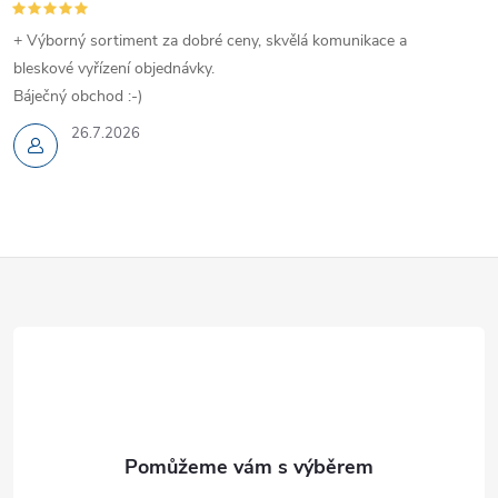
+ Výborný sortiment za dobré ceny, skvělá komunikace a
bleskové vyřízení objednávky.
Báječný obchod :-)
26.7.2026
Z
á
p
a