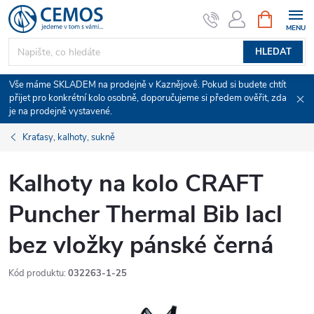
Přejít
NÁKUPNÍ
KOŠÍK
na
obsah
HLEDAT
Vše máme SKLADEM na prodejně v Kaznějově. Pokud si budete chtít
přijet pro konkrétní kolo osobně, doporučujeme si předem ověřit, zda
je na prodejně vystavené.
Kraťasy, kalhoty, sukně
Kalhoty na kolo CRAFT
Puncher Thermal Bib lacl
bez vložky pánské černá
Kód produktu:
032263-1-25