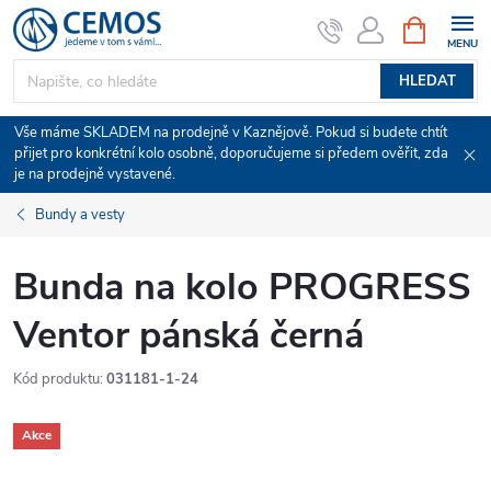
Přejít
NÁKUPNÍ
KOŠÍK
na
obsah
HLEDAT
Vše máme SKLADEM na prodejně v Kaznějově. Pokud si budete chtít
přijet pro konkrétní kolo osobně, doporučujeme si předem ověřit, zda
je na prodejně vystavené.
Bundy a vesty
Bunda na kolo PROGRESS
Ventor pánská černá
Kód produktu:
031181-1-24
Akce