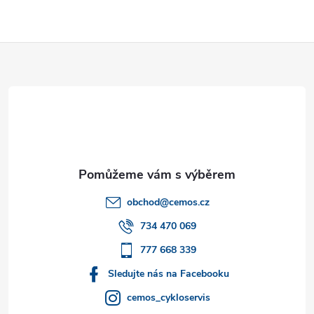
Z
á
p
a
t
obchod
@
cemos.cz
í
734 470 069
777 668 339
Sledujte nás na Facebooku
cemos_cykloservis