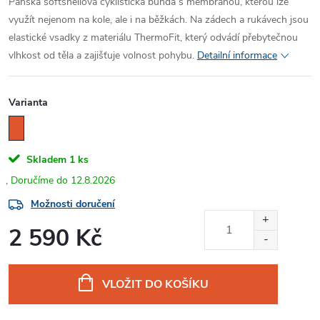
Pánská softshellová cyklistická bunda s membránou, kterou lze
využít nejenom na kole, ale i na běžkách. Na zádech a rukávech jsou
elastické vsadky z materiálu ThermoFit, který odvádí přebytečnou
vlhkost od těla a zajišťuje volnost pohybu.
Detailní informace
Varianta
Skladem
1 ks
12.8.2026
Možnosti doručení
2 590 Kč
Měrná
cena:
VLOŽIT DO KOŠÍKU