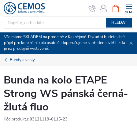
Přejít
NÁKUPNÍ
KOŠÍK
na
obsah
HLEDAT
Vše máme SKLADEM na prodejně v Kaznějově. Pokud si budete chtít
přijet pro konkrétní kolo osobně, doporučujeme si předem ověřit, zda
je na prodejně vystavené.
Bundy a vesty
Bunda na kolo ETAPE
Strong WS pánská černá-
žlutá fluo
Kód produktu:
03121119-0115-23