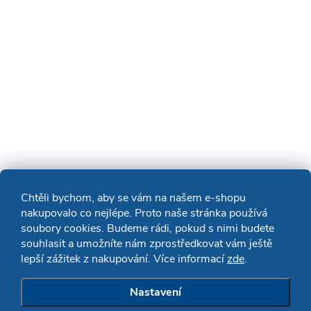
Chtěli bychom, aby se vám na našem e-shopu
nakupovalo co nejlépe. Proto naše stránka používá
soubory cookies. Budeme rádi, pokud s nimi budete
souhlasit a umožníte nám zprostředkovat vám ještě
lepší zážitek z nakupování. Více informací
zde
.
Nastavení