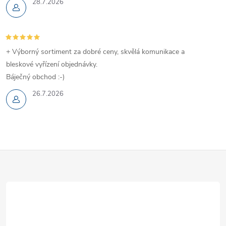
28.7.2026
+ Výborný sortiment za dobré ceny, skvělá komunikace a
bleskové vyřízení objednávky.
Báječný obchod :-)
26.7.2026
Z
á
p