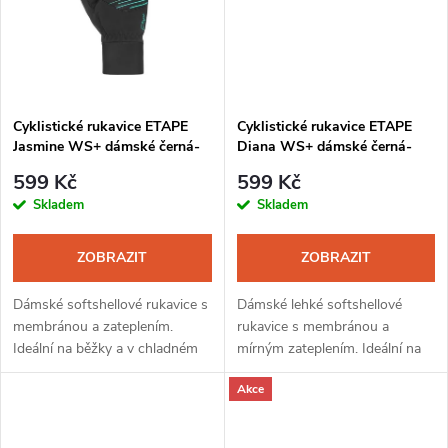
ů
ů
Cyklistické rukavice ETAPE
Cyklistické rukavice ETAPE
Jasmine WS+ dámské černá-
Diana WS+ dámské černá-
mint
růžová
599 Kč
599 Kč
Skladem
Skladem
ZOBRAZIT
ZOBRAZIT
Dámské softshellové rukavice s
Dámské lehké softshellové
membránou a zateplením.
rukavice s membránou a
Ideální na běžky a v chladném
mírným zateplením. Ideální na
jarním či podzimním počasí na
běžky a v chladném jarním či
Akce
kolo. Na palci a ukazováku jsou
podzimním počasí na kolo. Na
rukavice uzpůsobeny ovládání...
palci a ukazováku jsou
rukavice...