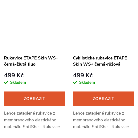
tepelnou vrstvu...
zajistí...
Rukavice ETAPE Skin WS+
Cyklistické rukavice ETAPE
černá-žlutá fluo
Skin WS+ černá-růžová
499 Kč
499 Kč
Skladem
Skladem
ZOBRAZIT
ZOBRAZIT
Lehce zateplené rukavice z
Lehce zateplené rukavice z
membránového elastického
membránového elastického
materiálu SoftShell. Rukavice
materiálu SoftShell. Rukavice
mají prodloužené zápěstí a jsou
mají prodloužené zápěstí a jsou