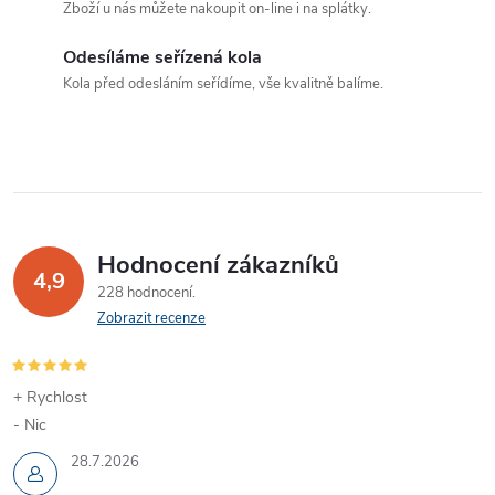
Zboží u nás můžete nakoupit on-line i na splátky.
r
í
v
Odesíláme seřízená kola
Kola před odesláním seřídíme, vše kvalitně balíme.
k
y
v
ý
Hodnocení zákazníků
p
4,9
228 hodnocení
Zobrazit recenze
i
s
+ Rychlost
u
- Nic
28.7.2026