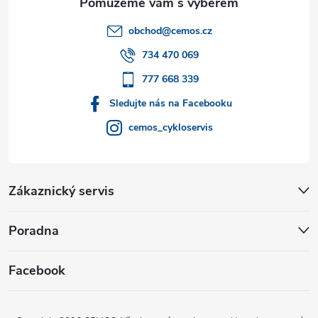
t
obchod
@
cemos.cz
í
734 470 069
777 668 339
Sledujte nás na Facebooku
cemos_cykloservis
Zákaznický servis
Poradna
Facebook