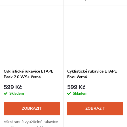
mají prodloužené zápěstí a jsou
SoftShell s membránou a
uzpůsobeny k ovládání
lehkým zateplením. Ideální
dotykového displeje. Využití
uplatnění najdou při běhu na
najdou...
lyžích,...
Cyklistické rukavice ETAPE
Cyklistické rukavice ETAPE
Peak 2.0 WS+ černá
Fox+ černá
599 Kč
599 Kč
Skladem
Skladem
ZOBRAZIT
ZOBRAZIT
Všestranně využitelné rukavice