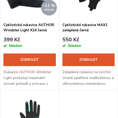
n
i
–11 %
450 Kč
í
s
Cyklistické rukavice AUTHOR
Cyklistické rukavice MAX1
p
Windster Light X24 černá
zateplené černá
p
r
399 Kč
550 Kč
r
Skladem
Skladem
o
o
ZOBRAZIT
ZOBRAZIT
d
d
Rukavice AUTHOR Windster
Zateplené rukavice na svrchní
u
Light poskytují maximální
straně opatřené voděodolnou a
úroveň pohodlí a ochranu v
větruodolnou membránou,
u
chladném počasí. Speciální
která udrží ruce v suchu a teple
k
design dlaňové strany zaručí
i při jízdě za sychravého počasí.
k
dokonalý úchop a vysoký...
Dlaň vyrobená z broušené...
t
t