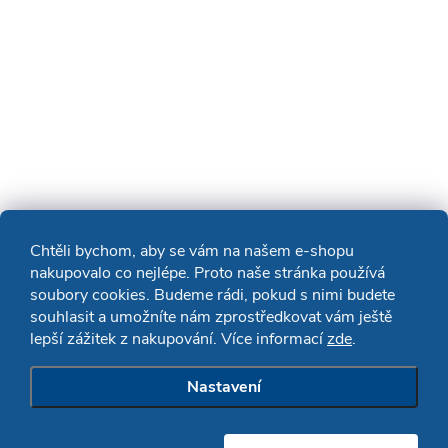
Chtěli bychom, aby se vám na našem e-shopu
nakupovalo co nejlépe. Proto naše stránka používá
soubory cookies. Budeme rádi, pokud s nimi budete
souhlasit a umožníte nám zprostředkovat vám ještě
lepší zážitek z nakupování. Více informací
zde
.
Nastavení