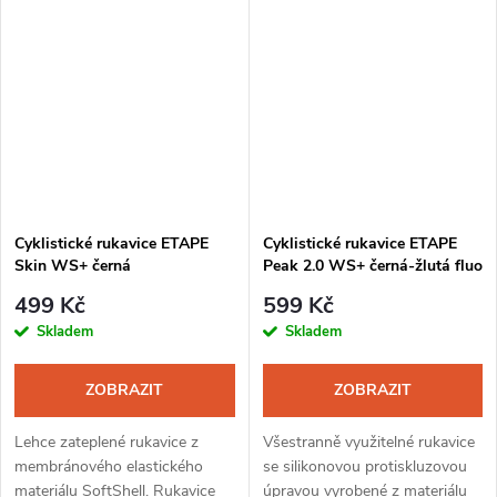
uzpůsobeny k ovládání
uzpůsobeny k ovládání
dotykového displeje. Využití
dotykového displeje. Využití
najdou...
najdou...
Cyklistické rukavice ETAPE
Cyklistické rukavice ETAPE
Skin WS+ černá
Peak 2.0 WS+ černá-žlutá fluo
499 Kč
599 Kč
Skladem
Skladem
ZOBRAZIT
ZOBRAZIT
Lehce zateplené rukavice z
Všestranně využitelné rukavice
membránového elastického
se silikonovou protiskluzovou
materiálu SoftShell. Rukavice
úpravou vyrobené z materiálu