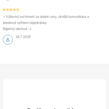
+ Výborný sortiment za dobré ceny, skvělá komunikace a
bleskové vyřízení objednávky.
Báječný obchod :-)
26.7.2026
Z
á
p
a