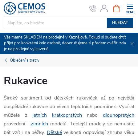
Přejít
NÁKUPNÍ
KOŠÍK
na
obsah
HLEDAT
Vše máme SKLADEM na prodejně v Kaznějově. Pokud si budete chtít
přijet pro konkrétní kolo osobně, doporučujeme si předem ověřit, zda
je na prodejně vystavené.
Oblečení a tretry
Rukavice
Široký sortiment od dětských rukaviček až po největší
dospělácké rukavice do všech teplotních podmínek. Vybírat
můžete z
letních
krátkoprstých
nebo
dlouhoprstých
provedení i
zimních
modelů. Teplejší modely se nemusíte
bát vzít i na běžky.
Dětské
velikosti odpovídají zhruba věku