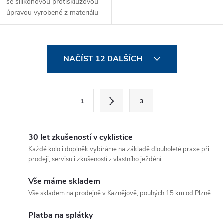
se silikonovou protiskluzovou
úpravou vyrobené z materiálu
SoftShell s membránou a
lehkým zateplením. Ideální
uplatnění najdou při běhu na
O
lyžích,...
NAČÍST 12 DALŠÍCH
v
l
S
1
3
t
á
r
d
á
30 let zkušeností v cyklistice
a
n
Každé kolo i doplněk vybíráme na základě dlouholeté praxe při
prodeji, servisu i zkušeností z vlastního ježdění.
k
c
o
Vše máme skladem
í
v
Vše skladem na prodejně v Kaznějově, pouhých 15 km od Plzně.
á
p
Platba na splátky
n