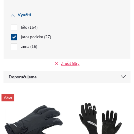
Využití
léto
154
jaro+podzim
27
zima
16
Zrušit filtry
Ř
Doporučujeme
a
Nejlevnější
V
Akce
Nejdražší
z
ý
Nejprodávanější
e
p
Abecedně