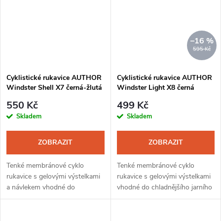
–16 %
595 Kč
Cyklistické rukavice AUTHOR
Cyklistické rukavice AUTHOR
Windster Shell X7 černá-žlutá
Windster Light X8 černá
neon
550 Kč
499 Kč
Skladem
Skladem
ZOBRAZIT
ZOBRAZIT
Tenké membránové cyklo
Tenké membránové cyklo
rukavice s gelovými výstelkami
rukavice s gelovými výstelkami
a návlekem vhodné do
vhodné do chladnějšího jarního
chladnějšího jarního a
a podzimního počasí.
podzimního počasí. Membrána
Membrána zabrání profouknutí
zabrání profouknutí rukavic a
rukavic a tepelnou vrstvu