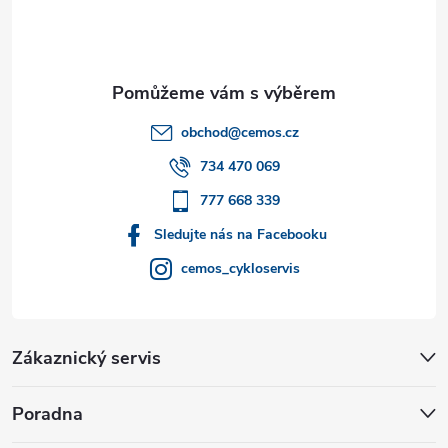
p
a
t
obchod
@
cemos.cz
í
734 470 069
777 668 339
Sledujte nás na Facebooku
cemos_cykloservis
Zákaznický servis
Poradna