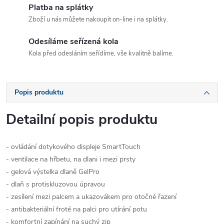
Platba na splátky
Zboží u nás můžete nakoupit on-line i na splátky.
Odesíláme seřízená kola
Kola před odesláním seřídíme, vše kvalitně balíme.
Popis produktu
Detailní popis produktu
- ovládání dotykového displeje SmartTouch
- ventilace na hřbetu, na dlani i mezi prsty
- gelová výstelka dlaně GelPro
- dlaň s protiskluzovou úpravou
- zesílení mezi palcem
a ukazovákem pro otočné řazení
- antibakteriální froté na palci pro utírání potu
- komfortní zapínání na suchý zip