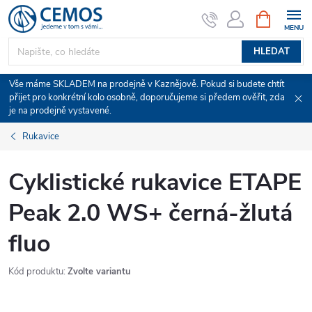
Přejít
NÁKUPNÍ
KOŠÍK
na
obsah
HLEDAT
Vše máme SKLADEM na prodejně v Kaznějově. Pokud si budete chtít
přijet pro konkrétní kolo osobně, doporučujeme si předem ověřit, zda
je na prodejně vystavené.
Rukavice
Cyklistické rukavice ETAPE
Peak 2.0 WS+ černá-žlutá
fluo
Kód produktu:
Zvolte variantu