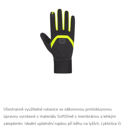
Všestranně využitelné rukavice se silikonovou protiskluzovou
úpravou vyrobené z materiálu SoftShell s membránou a lehkým
zateplením. Ideální uplatnění najdou při běhu na lyžích, cyklistice či