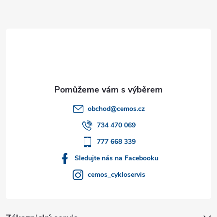
Z
á
p
a
t
obchod
@
cemos.cz
í
734 470 069
777 668 339
Sledujte nás na Facebooku
cemos_cykloservis