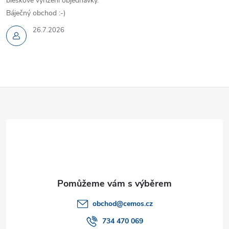
bleskové vyřízení objednávky.
Báječný obchod :-)
26.7.2026
Z
á
p
a
t
obchod
@
cemos.cz
í
734 470 069