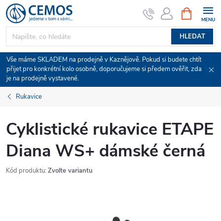
Přejít
NÁKUPNÍ
KOŠÍK
na
obsah
HLEDAT
Vše máme SKLADEM na prodejně v Kaznějově. Pokud si budete chtít
přijet pro konkrétní kolo osobně, doporučujeme si předem ověřit, zda
je na prodejně vystavené.
Rukavice
Cyklistické rukavice ETAPE
Diana WS+ dámské černá
Kód produktu:
Zvolte variantu