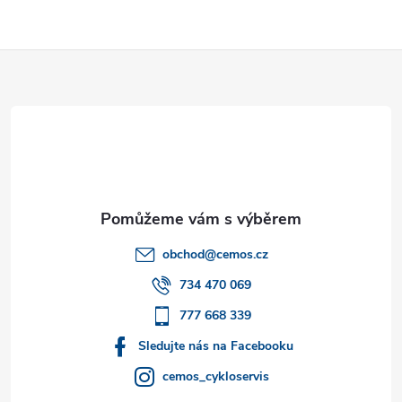
Z
á
p
a
t
obchod
@
cemos.cz
í
734 470 069
777 668 339
Sledujte nás na Facebooku
cemos_cykloservis