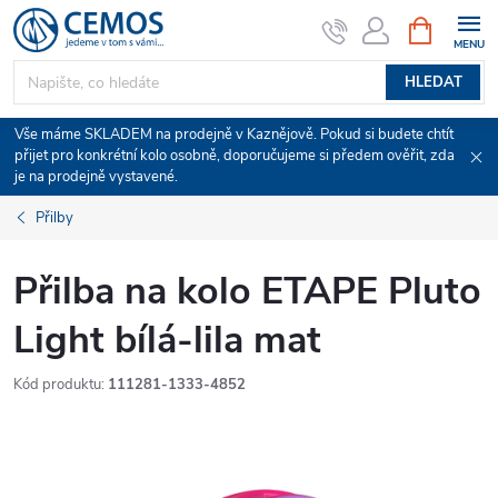
Přejít
NÁKUPNÍ
KOŠÍK
na
obsah
HLEDAT
Vše máme SKLADEM na prodejně v Kaznějově. Pokud si budete chtít
přijet pro konkrétní kolo osobně, doporučujeme si předem ověřit, zda
je na prodejně vystavené.
Přilby
Přilba na kolo ETAPE Pluto
Light bílá-lila mat
Kód produktu:
111281-1333-4852