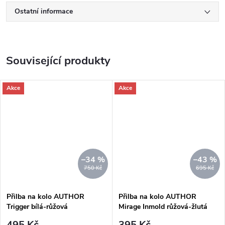
Ostatní informace
Související produkty
Akce
Akce
–34 %
–43 %
750 Kč
695 Kč
Přilba na kolo AUTHOR
Přilba na kolo AUTHOR
Trigger bílá-růžová
Mirage Inmold růžová-žlutá
495 Kč
395 Kč