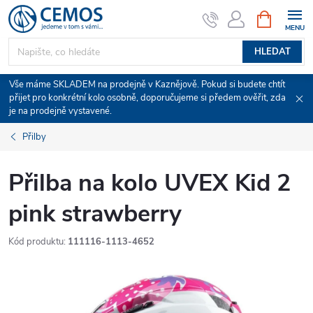
Přejít
NÁKUPNÍ
KOŠÍK
na
obsah
HLEDAT
Vše máme SKLADEM na prodejně v Kaznějově. Pokud si budete chtít
přijet pro konkrétní kolo osobně, doporučujeme si předem ověřit, zda
je na prodejně vystavené.
Přilby
Přilba na kolo UVEX Kid 2
pink strawberry
Kód produktu:
111116-1113-4652