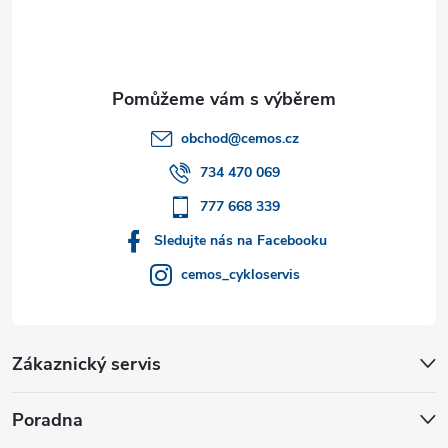
p
a
t
obchod
@
cemos.cz
í
734 470 069
777 668 339
Sledujte nás na Facebooku
cemos_cykloservis
Zákaznický servis
Poradna