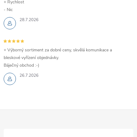
+ Rychlost
- Nic
28.7.2026
+ Výborný sortiment za dobré ceny, skvělá komunikace a
bleskové vyřízení objednávky.
Báječný obchod :-)
26.7.2026
Z
á