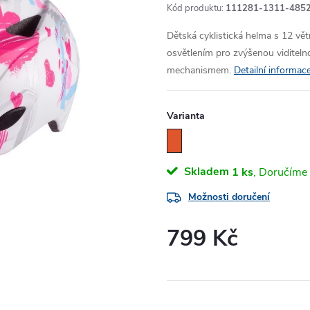
Kód produktu:
111281-1311-485
Dětská cyklistická helma s 12 vě
osvětlením pro zvýšenou viditelno
mechanismem.
Detailní informac
Varianta
Skladem
1 ks
Možnosti doručení
799 Kč
Měrná
cena: