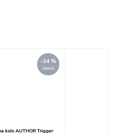
–34 %
750 Kč
 na kolo AUTHOR Trigger