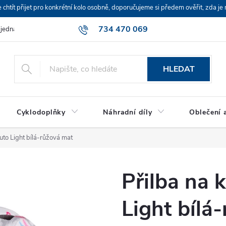
ít přijet pro konkrétní kolo osobně, doporučujeme si předem ověřit, zda je 
734 470 069
bjednávka
HLEDAT
Cyklodoplňky
Náhradní díly
Oblečení a
uto Light bílá-růžová mat
Přilba na 
Light bílá