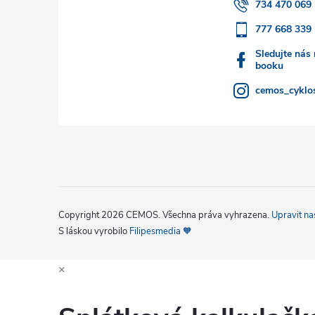
t
734 470 069
777 668 339
í
Sledujte nás
booku
cemos_cyklos
Copyright 2026
CEMOS
. Všechna práva vyhrazena.
Upravit na
S láskou vyrobilo
Filipesmedia 🧡
×