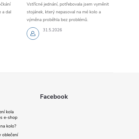
očkání
Vstřícné jednání, potřebovala jsem vyměnit
 a dal
stojánek, který nepasoval na mé kolo a
výměna proběhla bez problémů.
31.5.2026
Facebook
ní kola
s e-shop
 na kolo?
y oblečení