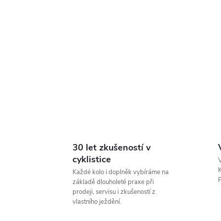
30 let zkušeností v
cyklistice
V
K
Každé kolo i doplněk vybíráme na
P
základě dlouholeté praxe při
prodeji, servisu i zkušeností z
vlastního ježdění.