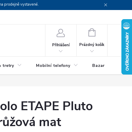
na prodejně vystavené.
NÁKUPNÍ
KOŠÍK
Prázdný košík
Přihlášení
 tretry
Mobilní telefony
Bazar
Servis
kolo ETAPE Pluto
-růžová mat