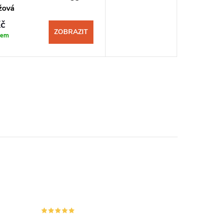
žová
č
ZOBRAZIT
dem