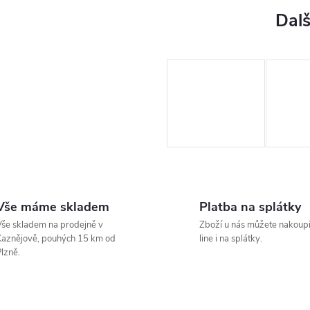
Vše máme skladem
Platba na splátky
še skladem na prodejně v
Zboží u nás můžete nakoupi
aznějově, pouhých 15 km od
line i na splátky.
lzně.