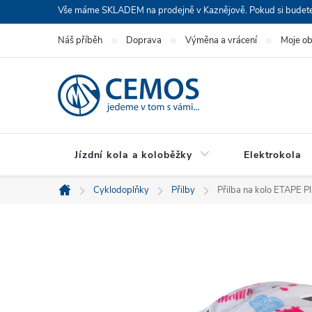
Přejít
Vše máme SKLADEM na prodejně v Kaznějově. Pokud si budete cht
na
Náš příběh
Doprava
Výměna a vrácení
Moje o
obsah
Jízdní kola a koloběžky
Elektrokola
Cyklodoplňky
Přilby
Přilba na kolo ETAPE Pl
Domů