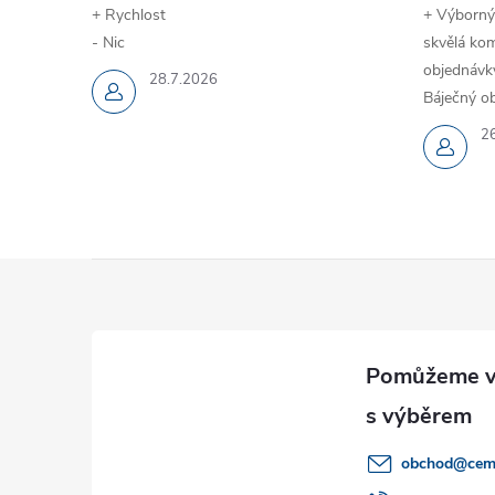
+ Rychlost
+ Výborný
- Nic
skvělá kom
objednávky
28.7.2026
Báječný ob
2
Z
á
p
a
obchod
@
cem