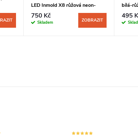
LED Inmold X8 růžová neon-
bílá-rů
modrá mat
750 Kč
495 K
RAZIT
ZOBRAZIT
Skladem
Skla