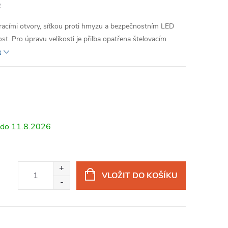
2
tracími otvory, síťkou proti hmyzu a bezpečnostním LED
st. Pro úpravu velikosti je přilba opatřena štelovacím
e
11.8.2026
VLOŽIT DO KOŠÍKU