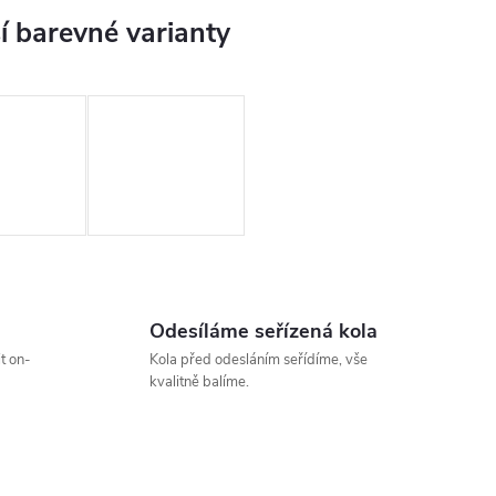
Odesíláme seřízená kola
t on-
Kola před odesláním seřídíme, vše
kvalitně balíme.