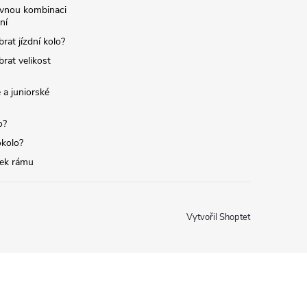
ávnou kombinaci
ní
brat jízdní kolo?
brat velikost
 a juniorské
o?
okolo?
tek rámu
Vytvořil Shoptet