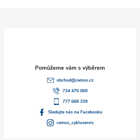
Z
á
p
a
t
obchod
@
cemos.cz
í
734 470 069
777 668 339
Sledujte nás na Facebooku
cemos_cykloservis