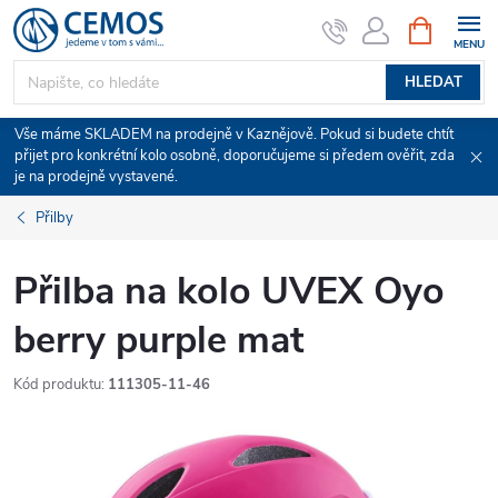
Přejít
NÁKUPNÍ
KOŠÍK
na
obsah
HLEDAT
Vše máme SKLADEM na prodejně v Kaznějově. Pokud si budete chtít
přijet pro konkrétní kolo osobně, doporučujeme si předem ověřit, zda
je na prodejně vystavené.
Přilby
Přilba na kolo UVEX Oyo
berry purple mat
Kód produktu:
111305-11-46