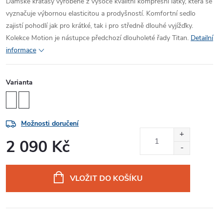
Dámské kraťasy vyrobené z vysoce kvalitní kompresní látky, která se
vyznačuje výbornou elasticitou a prodyšností. Komfortní sedlo
zajistí pohodlí jak pro krátké, tak i pro středně dlouhé vyjížďky.
Kolekce Motion je nástupce předchozí dlouholeté řady Titan.
Detailní
informace
Varianta
Možnosti doručení
2 090 Kč
Měrná
cena:
VLOŽIT DO KOŠÍKU