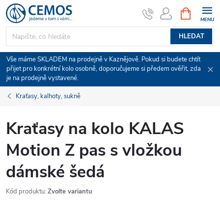
Přejít
NÁKUPNÍ
KOŠÍK
na
obsah
HLEDAT
Vše máme SKLADEM na prodejně v Kaznějově. Pokud si budete chtít
přijet pro konkrétní kolo osobně, doporučujeme si předem ověřit, zda
je na prodejně vystavené.
Kraťasy, kalhoty, sukně
Kraťasy na kolo KALAS
Motion Z pas s vložkou
dámské šedá
Kód produktu:
Zvolte variantu