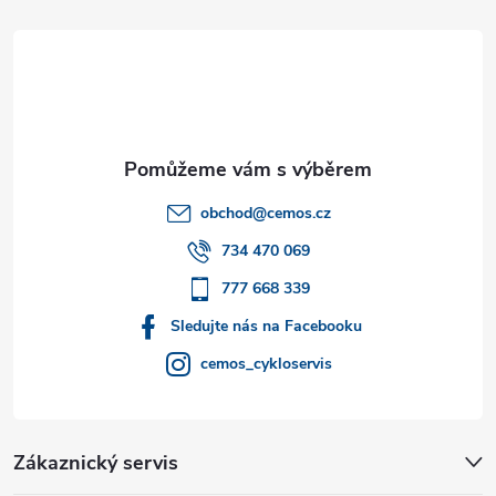
á
p
a
t
obchod
@
cemos.cz
í
734 470 069
777 668 339
Sledujte nás na Facebooku
cemos_cykloservis
Zákaznický servis