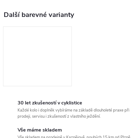
30 let zkušeností v cyklistice
Každé kolo i doplněk vybíráme na základě dlouholeté praxe při
prodeji, servisu i zkušeností z vlastního ježdění.
Vše máme skladem
Vše skladem na prodejně v Kaznějově, pouhých 15 km od Plzně.