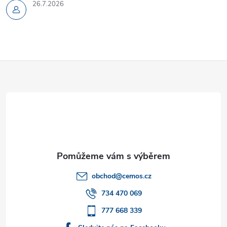
26.7.2026
Z
á
p
a
t
obchod
@
cemos.cz
í
734 470 069
777 668 339