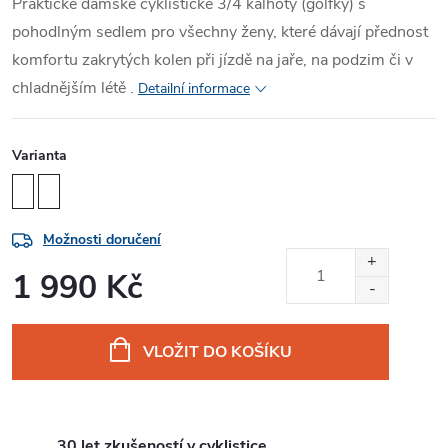
Praktické dámské cyklistické 3/4 kalhoty (golfky) s
pohodlným sedlem pro všechny ženy, které dávají přednost
komfortu zakrytých kolen při jízdě na jaře, na podzim či v
chladnějším létě .
Detailní informace
Varianta
Možnosti doručení
1 990 Kč
Měrná
cena:
VLOŽIT DO KOŠÍKU
30 let zkušeností v cyklistice