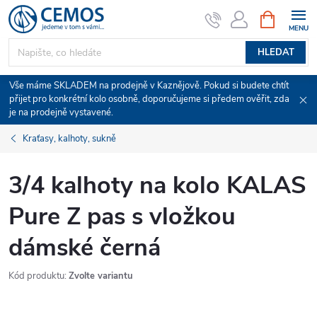
Přejít
NÁKUPNÍ
KOŠÍK
na
obsah
HLEDAT
Vše máme SKLADEM na prodejně v Kaznějově. Pokud si budete chtít
přijet pro konkrétní kolo osobně, doporučujeme si předem ověřit, zda
je na prodejně vystavené.
Kraťasy, kalhoty, sukně
3/4 kalhoty na kolo KALAS
Pure Z pas s vložkou
dámské černá
Kód produktu:
Zvolte variantu