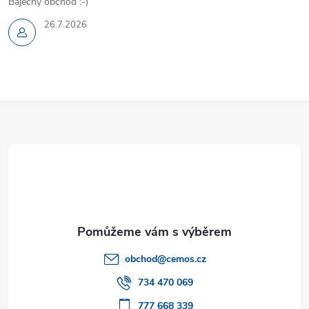
Báječný obchod :-)
26.7.2026
Z
á
p
a
t
obchod
@
cemos.cz
í
734 470 069
777 668 339