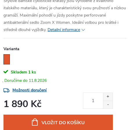
Stylové dámské cyklistické kraťasy jsou vyrobené z kvalitního
italského materiálu, který je charakteristický svou pružností a nízkou
gramáží. Maximální pohodlí u jízdy poskytne perforované
antibakteriální sedlo Zoom X Women. Ideální volbou pro krátké i
středně dlouhé vyjížďky.
Detailní informace
Varianta
Skladem
1 ks
11.8.2026
Možnosti doručení
1 890 Kč
Měrná
cena:
VLOŽIT DO KOŠÍKU