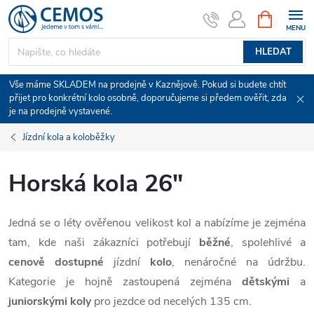
Přejít
NÁKUPNÍ
KOŠÍK
na
obsah
HLEDAT
Vše máme SKLADEM na prodejně v Kaznějově. Pokud si budete chtít
přijet pro konkrétní kolo osobně, doporučujeme si předem ověřit, zda
je na prodejně vystavené.
Jízdní kola a koloběžky
Horská kola 26"
Jedná se o léty ověřenou velikost kol a nabízíme je zejména
tam, kde naši zákazníci potřebují
běžné
, spolehlivé a
cenově dostupné
jízdní
kolo
, nenáročné na údržbu.
Kategorie je hojně zastoupená zejména
dětskými
a
juniorskými koly
pro jezdce od necelých 135 cm.