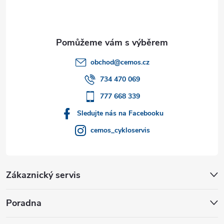
p
a
t
obchod
@
cemos.cz
í
734 470 069
777 668 339
Sledujte nás na Facebooku
cemos_cykloservis
Zákaznický servis
Poradna