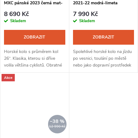
MXC pánské 2023 černá mat-
2021-22 modrá-limeta
oranžová
8 690 Kč
7 990 Kč
Skladem
Skladem
ZOBRAZIT
ZOBRAZIT
Horské kolo s průměrem kol
Spolehlivé horské kolo na jízdu
26“. Klasika, kterou si dříve
po vesnici, toulání po městě
volila většina cyklistů. Obratné
nebo jako dopravní prostředek
kolo pro náročný a členitý
do školy i zaměstnání. Všechny
Akce
terén, lesní a kamenité cesty.
komponenty odvádějí poctivou
Jednoduché řazení 1x8,...
práci, jak je v této...
–38 %
12 990 Kč