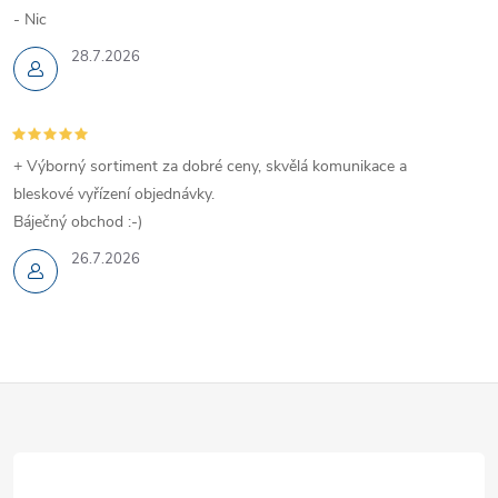
- Nic
p
28.7.2026
i
s
u
+ Výborný sortiment za dobré ceny, skvělá komunikace a
bleskové vyřízení objednávky.
Báječný obchod :-)
26.7.2026
Z
á