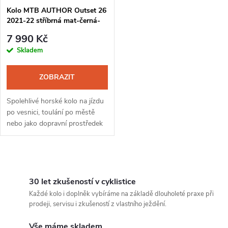
Kolo MTB AUTHOR Outset 26
2021-22 stříbrná mat-černá-
červená
7 990 Kč
Skladem
ZOBRAZIT
Spolehlivé horské kolo na jízdu
po vesnici, toulání po městě
nebo jako dopravní prostředek
do školy i zaměstnání. Všechny
komponenty odvádějí poctivou
práci, jak je v této...
O
v
30 let zkušeností v cyklistice
Každé kolo i doplněk vybíráme na základě dlouholeté praxe při
l
prodeji, servisu i zkušeností z vlastního ježdění.
á
Vše máme skladem