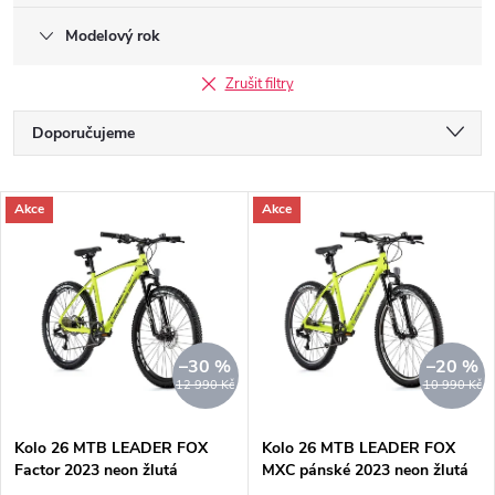
Modelový rok
Zrušit filtry
Ř
Doporučujeme
a
Nejlevnější
V
Akce
Akce
Nejdražší
z
ý
Nejprodávanější
e
p
Abecedně
n
i
–30 %
–20 %
12 990 Kč
10 990 Kč
í
s
Kolo 26 MTB LEADER FOX
Kolo 26 MTB LEADER FOX
p
Factor 2023 neon žlutá
MXC pánské 2023 neon žlutá
p