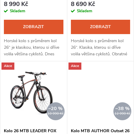
r
8 990 Kč
8 690 Kč
r
Skladem
Skladem
o
o
ZOBRAZIT
ZOBRAZIT
d
d
Horské kolo s průměrem kol
Horské kolo s průměrem kol
u
26“ je klasikou, kterou si dříve
26“. Klasika, kterou si dříve
volila většina cyklistů. Dnes
volila většina cyklistů. Obratné
u
jsou nejmenší z trojice rozměrů
kolo pro náročný a členitý
k
Akce
Akce
nabízených horských kol pro
terén, lesní a kamenité cesty.
k
dospělé. Vynikají...
Jednoduché řazení 1x8,...
t
t
ů
ů
–20 %
–38 %
10 990 Kč
12 990 Kč
Kolo 26 MTB LEADER FOX
Kolo MTB AUTHOR Outset 26