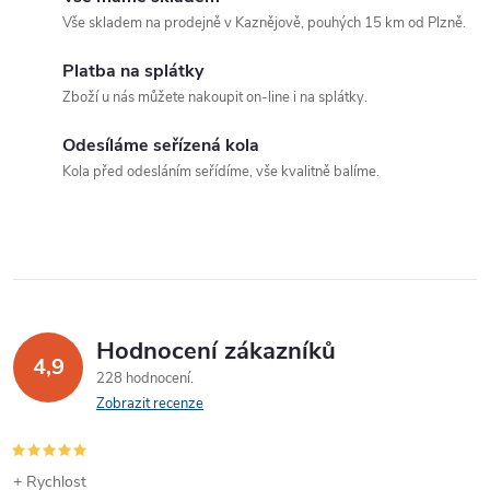
Vše skladem na prodejně v Kaznějově, pouhých 15 km od Plzně.
d
Platba na splátky
a
Zboží u nás můžete nakoupit on-line i na splátky.
c
Odesíláme seřízená kola
í
Kola před odesláním seřídíme, vše kvalitně balíme.
p
r
v
k
Hodnocení zákazníků
4,9
y
228 hodnocení
Zobrazit recenze
v
ý
+ Rychlost