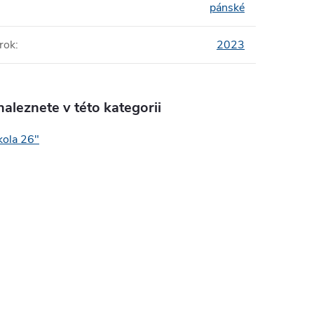
pánské
rok
:
2023
aleznete v této kategorii
kola 26"