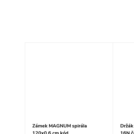
Zámek MAGNUM spirála
Držák
120x0,6 cm kód
16N č