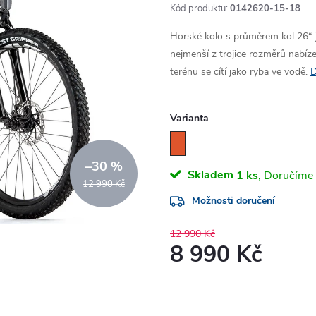
Kód produktu:
0142620-15-18
Horské kolo s průměrem kol 26“ je 
nejmenší z trojice rozměrů nabíze
terénu se cítí jako ryba ve vodě.
D
Varianta
–30 %
Skladem
1 ks
12 990 Kč
Možnosti doručení
12 990 Kč
8 990 Kč
Měrná
cena: