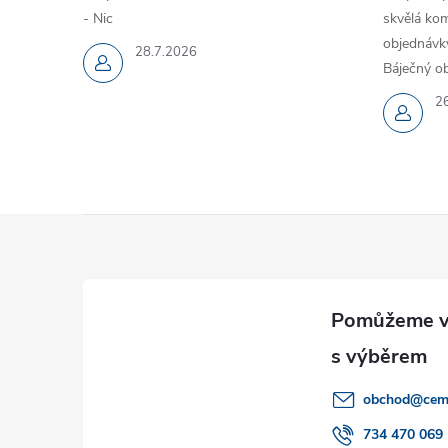
- Nic
skvělá kom
objednávky
28.7.2026
Báječný ob
2
Z
á
p
a
obchod
@
cem
t
734 470 069