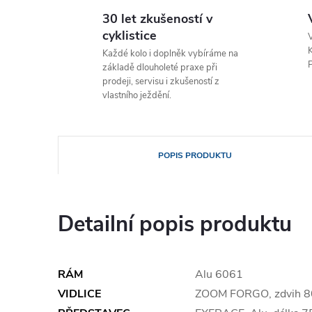
30 let zkušeností v
cyklistice
V
K
Každé kolo i doplněk vybíráme na
P
základě dlouholeté praxe při
prodeji, servisu i zkušeností z
vlastního ježdění.
POPIS PRODUKTU
Detailní popis produktu
RÁM
Alu 6061
VIDLICE
ZOOM FORGO, zdvih 