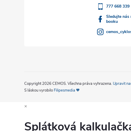
777 668 339
í
Sledujte nás
booku
cemos_cyklos
Copyright 2026
CEMOS
. Všechna práva vyhrazena.
Upravit na
S láskou vyrobilo
Filipesmedia 🧡
×
Splátková kalkulač