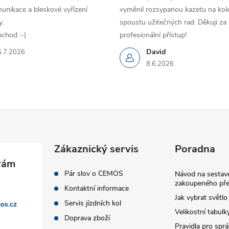
unikace a bleskové vyřízení
vyměnil rozsypanou kazetu na kole
.
spoustu užitečných rad. Děkuji za
chod :-)
profesionální přístup!
David
6.7.2026
8.6.2026
Zákaznický servis
Poradna
Pár slov o CEMOS
Návod na sestave
zakoupeného pře
Kontaktní informace
Jak vybrat světlo
Servis jízdních kol
os.cz
Velikostní tabulk
Doprava zboží
Pravidla pro spr