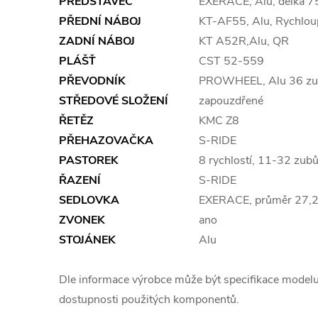
PŘEDSTAVEC
EXERACE, Alu, délka 
PŘEDNÍ NÁBOJ
KT-AF55, Alu, Rychlou
ZADNÍ NÁBOJ
KT A52R,Alu, QR
PLÁŠŤ
CST 52-559
PŘEVODNÍK
PROWHEEL, Alu 36 z
STŘEDOVÉ SLOŽENÍ
zapouzdřené
ŘETĚZ
KMC Z8
PŘEHAZOVAČKA
S-RIDE
PASTOREK
8 rychlostí, 11-32 zub
ŘAZENÍ
S-RIDE
SEDLOVKA
EXERACE, průměr 27,
ZVONEK
ano
STOJÁNEK
Alu
Dle informace výrobce může být specifikace model
dostupnosti použitých komponentů.