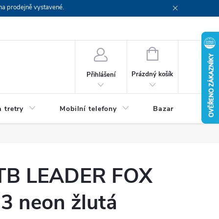
na prodejně vystavené.
NÁKUPNÍ
KOŠÍK
Prázdný košík
Přihlášení
 tretry
Mobilní telefony
Bazar
Servis
MTB LEADER FOX
3 neon žlutá