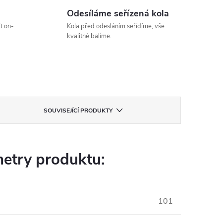
Odesíláme seřízená kola
t on-
Kola před odesláním seřídíme, vše
kvalitně balíme.
SOUVISEJÍCÍ PRODUKTY
etry produktu:
101