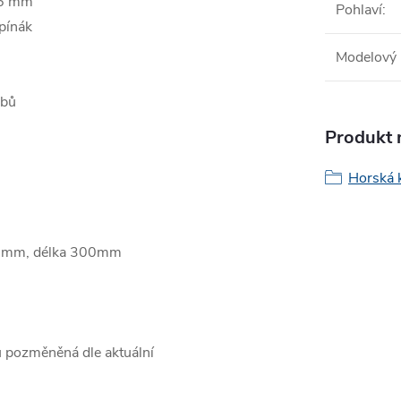
75 mm
Pohlaví
:
pínák
Modelový 
ubů
Produkt n
Horská 
ů
2mm, délka 300mm
u pozměněná dle aktuální