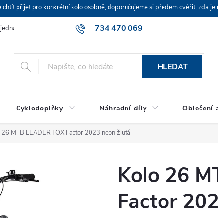
ít přijet pro konkrétní kolo osobně, doporučujeme si předem ověřit, zda je 
734 470 069
bjednávka
HLEDAT
Cyklodoplňky
Náhradní díly
Oblečení a
o 26 MTB LEADER FOX Factor 2023 neon žlutá
Kolo 26 
Factor 202