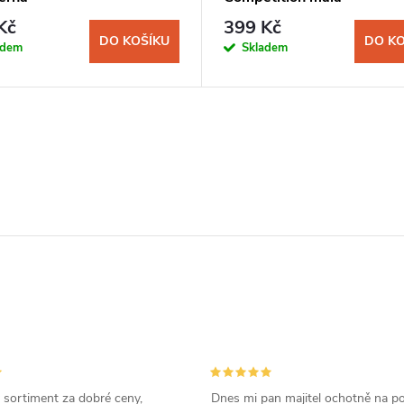
Kč
399 Kč
DO KOŠÍKU
DO KO
adem
Skladem
 sortiment za dobré ceny,
Dnes mi pan majitel ochotně na p