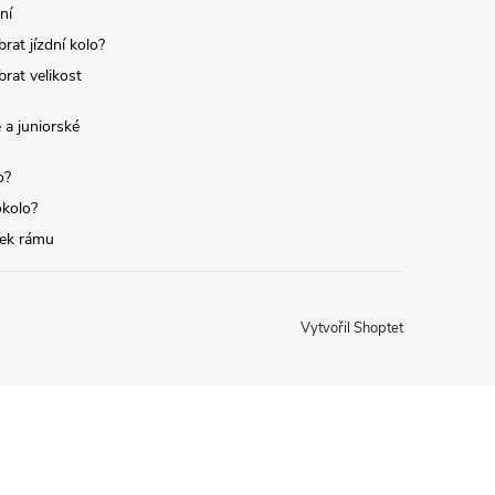
ní
brat jízdní kolo?
brat velikost
 a juniorské
o?
okolo?
tek rámu
Vytvořil Shoptet