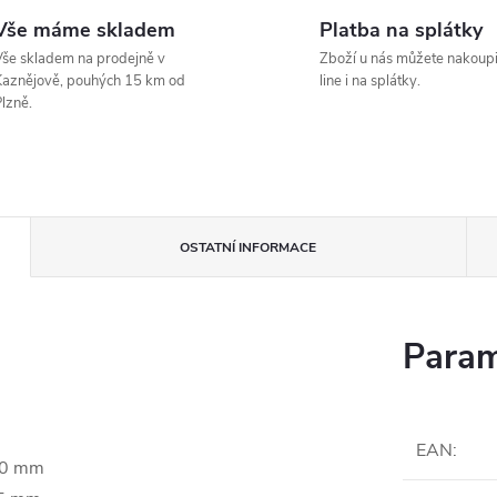
Vše máme skladem
Platba na splátky
še skladem na prodejně v
Zboží u nás můžete nakoupi
aznějově, pouhých 15 km od
line i na splátky.
lzně.
OSTATNÍ INFORMACE
Param
EAN
:
80 mm