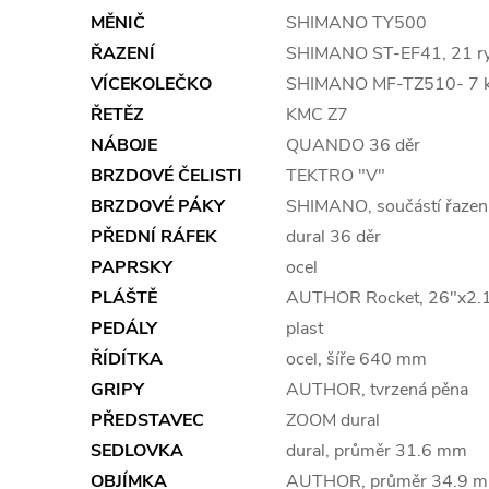
MĚNIČ
SHIMANO TY500
ŘAZENÍ
SHIMANO ST-EF41, 21 ry
VÍCEKOLEČKO
SHIMANO MF-TZ510- 7 k
ŘETĚZ
KMC Z7
NÁBOJE
QUANDO 36 děr
BRZDOVÉ ČELISTI
TEKTRO "V"
BRZDOVÉ PÁKY
SHIMANO, součástí řazen
PŘEDNÍ RÁFEK
dural 36 děr
PAPRSKY
ocel
PLÁŠTĚ
AUTHOR Rocket, 26"x2.
PEDÁLY
plast
ŘÍDÍTKA
ocel, šíře 640 mm
GRIPY
AUTHOR, tvrzená pěna
PŘEDSTAVEC
ZOOM dural
SEDLOVKA
dural, průměr 31.6 mm
OBJÍMKA
AUTHOR, průměr 34.9 