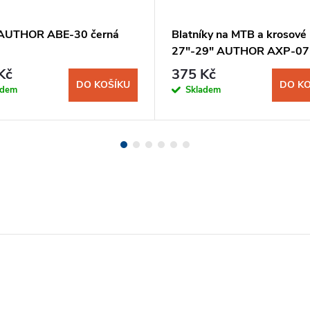
AUTHOR ABE-30 černá
Blatníky na MTB a krosové 
27"-29" AUTHOR AXP-07 
Kč
375 Kč
DO KOŠÍKU
DO KO
adem
Skladem