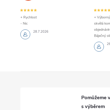
+ Rychlost
+ Výborný
- Nic
skvělá kom
objednávky
28.7.2026
Báječný ob
2
Z
á
p