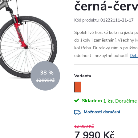
černá-čer
Kód produktu:
01222111-21-17
Spolehlivé horské kolo na jízdu p
do školy i zaměstnání. Všechny ko
kol třeba. Duralový rám s pružino
odolnost i nezbytné pohodlí.
Deta
–38 %
Varianta
12 990 Kč
Skladem
1 ks
Možnosti doručení
12 990 Kč
7 990 Kč