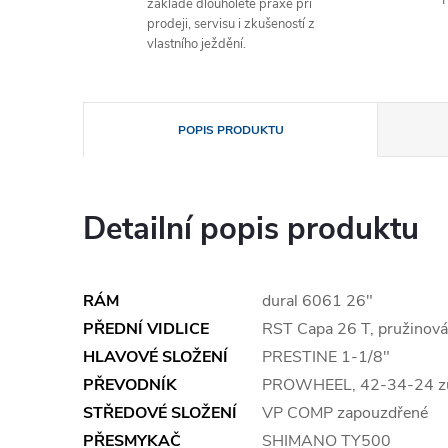
základě dlouholeté praxe při
prodeji, servisu i zkušeností z
vlastního ježdění.
POPIS PRODUKTU
Detailní popis produktu
RÁM
dural 6061 26"
PŘEDNÍ VIDLICE
RST Capa 26 T, pružinov
HLAVOVÉ SLOŽENÍ
PRESTINE 1-1/8"
PŘEVODNÍK
PROWHEEL, 42-34-24 zub
STŘEDOVÉ SLOŽENÍ
VP COMP zapouzdřené
PŘESMYKAČ
SHIMANO TY500