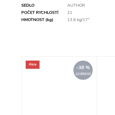
SEDLO
AUTHOR
POČET RYCHLOSTÍ
21
HMOTNOST (kg)
13,6 kg/17"
Akce
–38 %
12 990 Kč