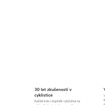
30 let zkušeností v
cyklistice
V
K
Každé kolo i doplněk vybíráme na
P