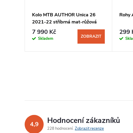
 ABC-
Kolo MTB AUTHOR Unica 26
Rohy 
2021-22 stříbrná mat-růžová
7 990 Kč
299 
KOŠÍKU
ZOBRAZIT
Skladem
Skl
Hodnocení zákazníků
4,9
228 hodnocení
Zobrazit recenze