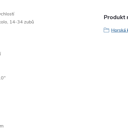
chlostí
Produkt n
olo, 14-34 zubů
Horská 
í
10"
mm