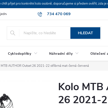
ít přijet pro konkrétní kolo osobně, doporučujeme si předem ověřit, zda je 
734 470 069
bjednávka
HLEDAT
Cyklodoplňky
Náhradní díly
Oblečení a
o MTB AUTHOR Outset 26 2021-22 stříbrná mat-černá-červená
Kolo MTB
26 2021-22