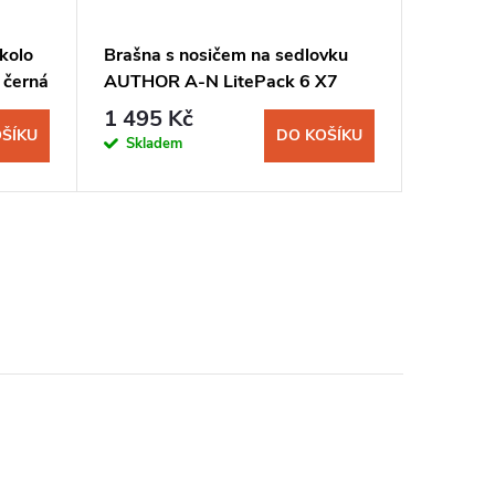
kolo
Brašna s nosičem na sedlovku
Zvonek
černá
AUTHOR A-N LitePack 6 X7
1 495 Kč
69 Kč
ŠÍKU
DO KOŠÍKU
Skladem
Sklad