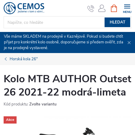
Přejít
NÁKUPNÍ
KOŠÍK
na
obsah
HLEDAT
Vše máme SKLADEM na prodejně v Kaznějově. Pokud si budete chtít
přijet pro konkrétní kolo osobně, doporučujeme si předem ověřit, zda
je na prodejně vystavené.
Horská kola 26"
Kolo MTB AUTHOR Outset
26 2021-22 modrá-limeta
Kód produktu:
Zvolte variantu
Akce