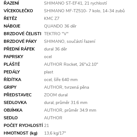
ŘAZENÍ
SHIMANO ST-EF41, 21 rychlostí
VÍCEKOLEČKO
SHIMANO MF-TZ510- 7 kolo, 14-34 zubů
ŘETĚZ
KMC Z7
NÁBOJE
QUANDO 36 děr
BRZDOVÉ ČELISTI
TEKTRO "V"
BRZDOVÉ PÁKY
SHIMANO, součástí řazení
PŘEDNÍ RÁFEK
dural 36 děr
PAPRSKY
ocel
PLÁŠTĚ
AUTHOR Rocket, 26"x2.10"
PEDÁLY
plast
ŘÍDÍTKA
ocel, šíře 640 mm
GRIPY
AUTHOR, tvrzená pěna
PŘEDSTAVEC
ZOOM dural
SEDLOVKA
dural, průměr 31.6 mm
OBJÍMKA
AUTHOR, průměr 34.9 mm
SEDLO
AUTHOR
POČET RYCHLOSTÍ
21
HMOTNOST (kg)
13,6 kg/17"