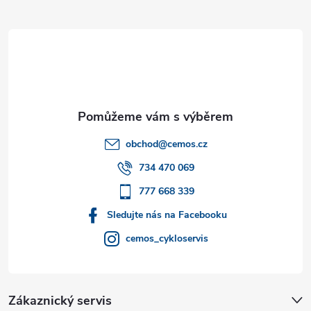
Z
á
p
a
t
obchod
@
cemos.cz
í
734 470 069
777 668 339
Sledujte nás na Facebooku
cemos_cykloservis
Zákaznický servis