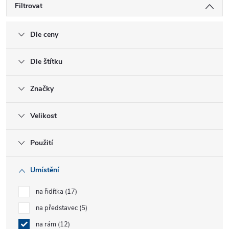
Filtrovat
Dle ceny
Dle štítku
Značky
Velikost
Použití
Umístění
na řidítka
17
na představec
5
na rám
12