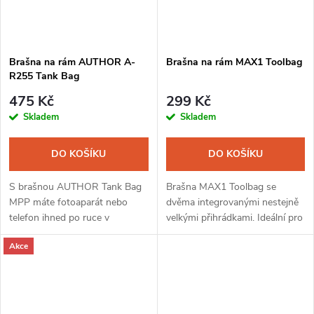
Brašna na rám AUTHOR A-
Brašna na rám MAX1 Toolbag
R255 Tank Bag
475 Kč
299 Kč
Skladem
Skladem
DO KOŠÍKU
DO KOŠÍKU
S brašnou AUTHOR Tank Bag
Brašna MAX1 Toolbag se
MPP máte fotoaparát nebo
dvěma integrovanými nestejně
telefon ihned po ruce v
velkými přihrádkami. Ideální pro
jakékoliv situaci. Poskytuje
přepravu duše (až 29 x 2,1") a
Akce
snadný a rychlý přístup k Vaší
nejnutnějšího nářadí. Uchycení
výbavě na kolo a je skvělým
pomocí gumového strapu
společníkem...
suchým...