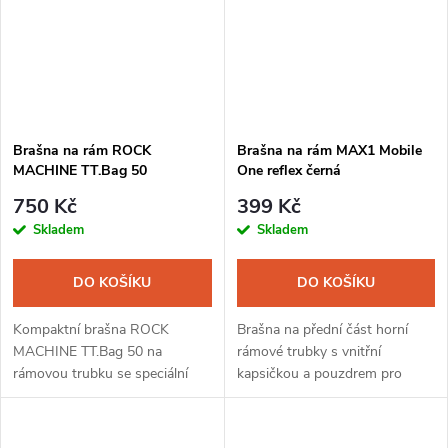
Brašna na rám ROCK
Brašna na rám MAX1 Mobile
MACHINE TT.Bag 50
One reflex černá
750 Kč
399 Kč
Skladem
Skladem
DO KOŠÍKU
DO KOŠÍKU
Kompaktní brašna ROCK
Brašna na přední část horní
MACHINE TT.Bag 50 na
rámové trubky s vnitřní
rámovou trubku se speciální
kapsičkou a pouzdrem pro
voděodolnou úpravou včetně
telefon. Průhledná folie
zipů . Kapsa pro mobilní telefon
umožňuje za jízdy používat
o velikosti až 6,5" s dotykovou
navigaci na telefonu.