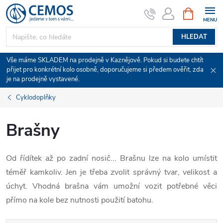
Přejít
NÁKUPNÍ
KOŠÍK
na
obsah
HLEDAT
Vše máme SKLADEM na prodejně v Kaznějově. Pokud si budete chtít
přijet pro konkrétní kolo osobně, doporučujeme si předem ověřit, zda
je na prodejně vystavené.
Cyklodoplňky
Brašny
Od řídítek až po zadní nosič... Brašnu lze na kolo umístit
téměř kamkoliv. Jen je třeba zvolit správný tvar, velikost a
úchyt. Vhodná brašna vám umožní vozit potřebné věci
přímo na kole bez nutnosti použití batohu.