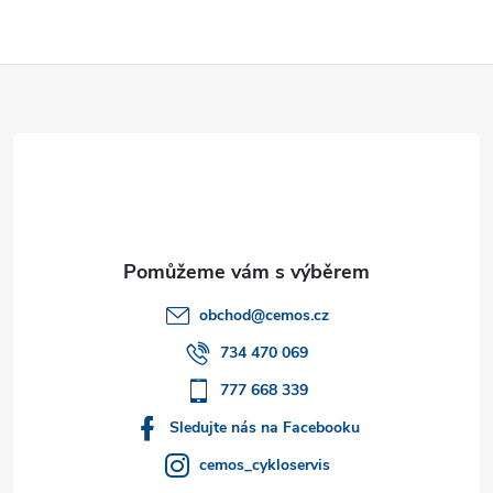
Z
á
p
a
t
obchod
@
cemos.cz
í
734 470 069
777 668 339
Sledujte nás na Facebooku
cemos_cykloservis