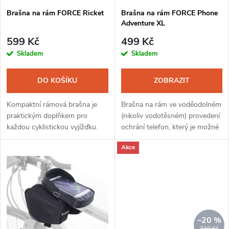
s
Brašna na rám FORCE Ricket
Brašna na rám FORCE Phone
p
Adventure XL
p
r
599 Kč
499 Kč
r
Skladem
Skladem
o
o
DO KOŠÍKU
ZOBRAZIT
d
d
Kompaktní rámová brašna je
Brašna na rám ve voděodolném
u
praktickým doplňkem pro
(nikoliv vodotěsném) provedení
každou cyklistickou vyjížďku.
ochrání telefon, který je možné
u
Díky lepené konstrukci a
přes průhlednou slídu i ovládat.
k
Akce
voděodolnému polyesterovému
Je vyrobena z odolného
k
materiálu spolehlivě ochrání
vyztuženého materiálu a...
t
vaše drobnosti...
t
ů
ů
–20 %
749 Kč