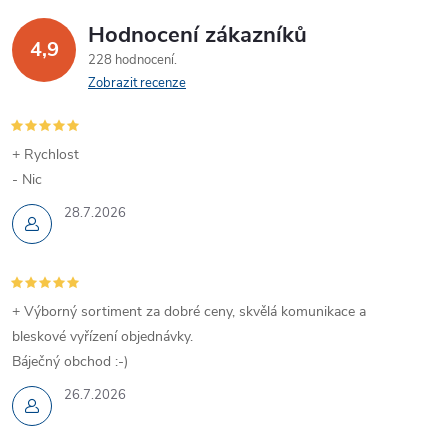
k
Hodnocení zákazníků
4,9
y
228 hodnocení
Zobrazit recenze
v
ý
+ Rychlost
- Nic
p
28.7.2026
i
s
u
+ Výborný sortiment za dobré ceny, skvělá komunikace a
bleskové vyřízení objednávky.
Báječný obchod :-)
26.7.2026