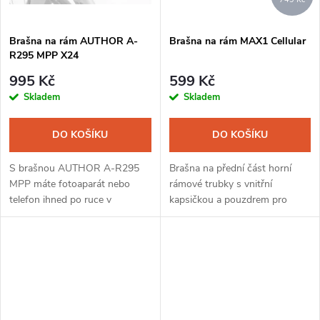
Brašna na rám AUTHOR A-
Brašna na rám MAX1 Cellular
R295 MPP X24
995 Kč
599 Kč
Skladem
Skladem
DO KOŠÍKU
DO KOŠÍKU
S brašnou AUTHOR A-R295
Brašna na přední část horní
MPP máte fotoaparát nebo
rámové trubky s vnitřní
telefon ihned po ruce v
kapsičkou a pouzdrem pro
jakékoliv situaci. Brašna
telefon. Průhledná folie
poskytuje snadný a rychlý
umožňuje za jízdy používat
přístup i k vaší další výbavě a je
navigaci na telefonu.
skvělým...
Vodoodpudivý materiál a...