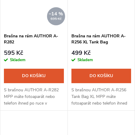
–14 %
695 Kč
Brašna na rám AUTHOR A-
Brašna na rám AUTHOR A-
R282
R256 XL Tank Bag
595 Kč
499 Kč
Skladem
Skladem
DO KOŠÍKU
DO KOŠÍKU
S brašnou AUTHOR A-R282
S brašnou AUTHOR A-R256
MPP máte fotoaparát nebo
Tank Bag XL MPP máte
telefon ihned po ruce v
fotoaparát nebo telefon ihned
jakékoliv situaci. Poskytuje
po ruce v jakékoliv situaci.
snadný a rychlý přístup k Vaší
Poskytuje snadný a rychlý
výbavě na kolo a je skvělým
přístup k Vaší výbavě na kolo a
společníkem pro...
je skvělým...