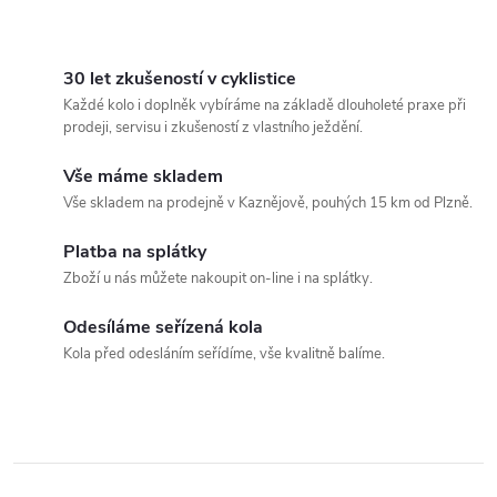
průchodka pro sluchátka.
polstrované kapsy uzavíratelné
Polstrované pouzdro na telefon
zipy.
O
s voděodolnou průhlednou...
v
30 let zkušeností v cyklistice
Každé kolo i doplněk vybíráme na základě dlouholeté praxe při
l
prodeji, servisu i zkušeností z vlastního ježdění.
á
Vše máme skladem
Vše skladem na prodejně v Kaznějově, pouhých 15 km od Plzně.
d
Platba na splátky
a
Zboží u nás můžete nakoupit on-line i na splátky.
c
Odesíláme seřízená kola
í
Kola před odesláním seřídíme, vše kvalitně balíme.
p
r
v