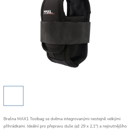
Brašna MAX1 Toolbag se dvěma integrovanými nestejně velkými
přihrádkami. Ideální pro přepravu duše (až 29 x 2,1") a nejnutnějšího