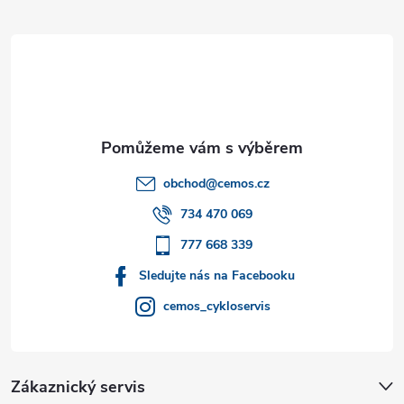
á
p
a
t
obchod
@
cemos.cz
í
734 470 069
777 668 339
Sledujte nás na Facebooku
cemos_cykloservis
Zákaznický servis