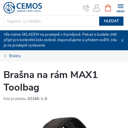
Přejít
NÁKUPNÍ
KOŠÍK
na
obsah
HLEDAT
Vše máme SKLADEM na prodejně v Kaznějově. Pokud si budete chtít
přijet pro konkrétní kolo osobně, doporučujeme si předem ověřit, zda
je na prodejně vystavené.
Brašny
Brašna na rám MAX1
Toolbag
Kód produktu:
02166-1-0