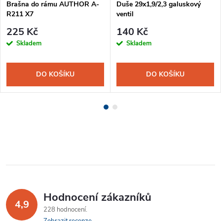
Brašna do rámu AUTHOR A-
Duše 29x1,9/2,3 galuskový
R211 X7
ventil
225 Kč
140 Kč
Skladem
Skladem
DO KOŠÍKU
DO KOŠÍKU
Hodnocení zákazníků
4,9
228 hodnocení
Zobrazit recenze