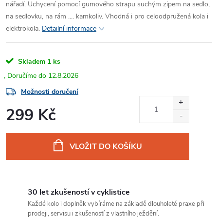
nářadí. Uchycení pomocí gumového strapu suchým zipem na sedlo,
na sedlovku, na rám .... kamkoliv. Vhodná i pro celoodpružená kola i
elektrokola.
Detailní informace
Skladem
1 ks
12.8.2026
Možnosti doručení
299 Kč
Měrná
cena:
VLOŽIT DO KOŠÍKU
30 let zkušeností v cyklistice
Každé kolo i doplněk vybíráme na základě dlouholeté praxe při
prodeji, servisu i zkušeností z vlastního ježdění.